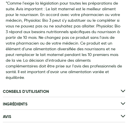
*Comme l'exige la législation pour toutes les préparations de
Aromathérapie
suite. Avis important : Le lait maternel est le meilleur aliment
pour le nourrisson. En accord avec votre pharmacien ou votre
Diététique minceur
médecin, Physiolac Bio 3 peut s'y substituer ou le compléter si
vous ne pouvez pas ou ne souhaitez pas allaiter. Physiolac Bio
Phytothérapie
3 répond aux besoins nutritionnels spécifiques du nourrisson à
Régimes médicaux
partir de 10 mois. Ne changez pas ce produit sans l'avis de
votre pharmacien ou de votre médecin. Ce produit est un
Gemmothérapie
élément d'une alimentation diversifiée des nourrissons et ne
peut remplacer le lait maternel pendant les 10 premiers mois
Confiserie
de la vie. La décision d'introduire des aliments
complémentaires doit être prise sur l'avis des professionnels de
Voies respiratoires
santé. Il est important d'avoir une alimentation variée et
équilibrée.
Oligothérapie
CONSEILS D'UTILISATION
Compléments alimentaires
Médicaments et Santé
INGRÉDIENTS
Premiers soins
AVIS
Pansements