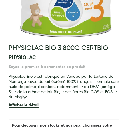
Maquillage
Pour Homme
Crème solaire - Visage et corps
Préservatifs - Gels lubrifiants
g of the images gallery
PHYSIOLAC BIO 3 800G CERTBIO
Accessoires, coutellerie, brosserie
PHYSIOLAC
Bouillottes
Soyez le premier à commenter ce produit
Parfums et bougies d'ambiance
Physiolac Bio 3 est fabriqué en Vendée par la Laiterie de
Beauté au naturel
Montaigu, avec du lait écrémé 100% français. Formulé sans
huile de palme, il contient notamment : • du DHA* (oméga
Huiles
3), • de la crème de lait Bio, • des fibres Bio GOS et FOS, •
du bisglyc
Mon bébé
Afficher le détail
Soins bébé
Couches
Pour découvrir nos stocks et nos prix, choisissez votre