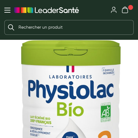
Mon panie
Ma Pharmacie LeaderSanté
Ouvrir
Ouvrir l'application
Beauté et soin
Déjà client ?
Votre panier est vide
Capillaires
Me connecter
f the images gallery
Mot de passe oublié ?
Visage
Corps
Nouveau client ?
Minceur
Créer un compte
Hygiène intime
Soins mains et ongles
Soins des pieds
Dentifrices et bains de bouche
Brosses à dents et accessoires dentaires