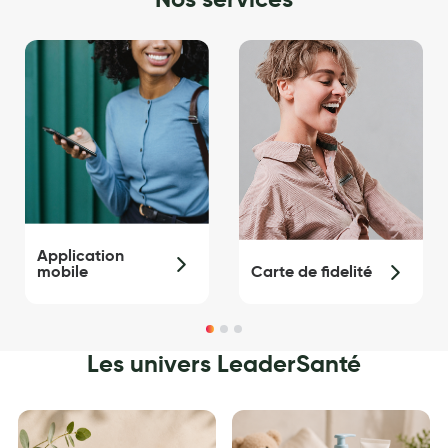
Maquillage
Pour Homme
Crème solaire - Visage et corps
Préservatifs - Gels lubrifiants
Accessoires, coutellerie, brosserie
Bouillottes
Parfums et bougies d'ambiance
Application
mobile
Carte de fidelité
Beauté au naturel
Huiles
Les univers LeaderSanté
Mon bébé
Soins bébé
Couches