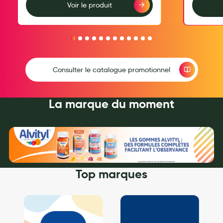
Voir le produit
Hygiène nasale
Antibactériens
Nutrition clinique
Anti-poux
Consulter le catalogue promotionnel
Solaire et moustique
La marque du moment
Piqûres insectes
Appareils
Soins jambes lourdes
Contention veineuse
Top marques
Contactologie
Accessoires pieds et semelles
Soins ORL