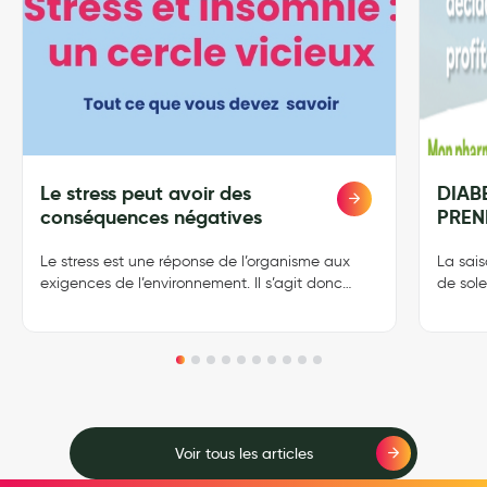
Le stress peut avoir des
DIABE
L
L
i
i
conséquences négatives
PREN
r
r
e
e
Le stress est une réponse de l’organisme aux
La sais
p
p
exigences de l’environnement. Il s’agit donc
de sole
l
l
d’une réaction défensive d’alarme qui signale à
de fair
u
u
l’organisme que son bien-être est menacé. Le
faire f
s
s
stress est par conséquent un phénomène
canicul
normal et neutre qui nous permet de nous
d’insol
adapter à certaines situations et exigences de
déshyd
la vie courante.
l’équil
Voir tous les articles