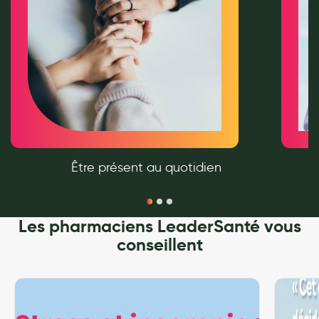
Cannes
Chaussures
Prothèses mammaires externes
Médication familiale
Orthopédie
Les marques
Être présent au quotidien
My Privilege
Les promotions
Les pharmaciens LeaderSanté vous
conseillent