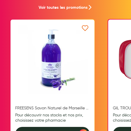
Aromathérapie
Voir toutes les promotions
Diététique minceur
Phytothérapie
Ajouter à ma liste d’envie
Régimes médicaux
Gemmothérapie
Confiserie
Voies respiratoires
Oligothérapie
Compléments alimentaires
Médicaments et Santé
FREESENS Savon Naturel de Marseille à
GIL TROU
la Fleur de LAVANDE Fl. 1 Litre
Pour découvrir nos stocks et nos prix,
Pour décou
Premiers soins
choisissez votre pharmacie
choisisse
Pansements