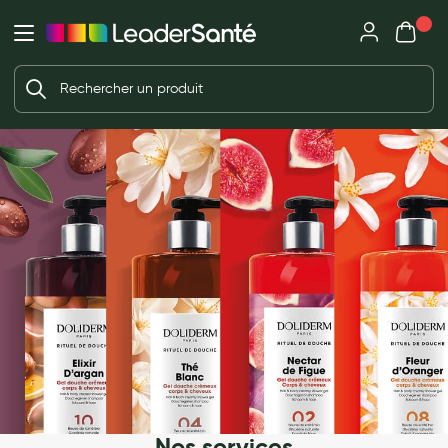
Mon panie
Ma Pharmacie LeaderSanté
Ouvrir
Ouvrir l'application
Beauté et soin
Déjà client ?
Votre panier est vide
Capillaires
Me connecter
Mot de passe oublié ?
Visage
Corps
Nouveau client ?
Minceur
Créer un compte
Hygiène intime
Soins mains et ongles
Soins des pieds
Dentifrices et bains de bouche
Brosses à dents et accessoires dentaires
Nos services