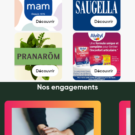
Douleurs articulaires et musculaires
Découvrir
Découvrir
Santé séniors
Anti acariens, anti gale, anti tiques, insectifuges
Vétérinaire
Incontinence
Ronflement
Découvrir
Découvrir
Autotests
Nos engagements
Protections auditives
Lunettes
Piluliers
Matériel medical