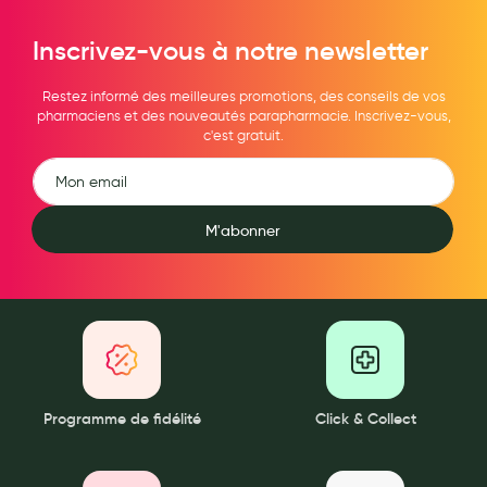
Maquillage
Inscrivez-vous à notre newsletter
Pour Homme
Restez informé des meilleures promotions, des conseils de vos
Crème solaire - Visage et corps
pharmaciens et des nouveautés parapharmacie. Inscrivez-vous,
c'est gratuit.
Préservatifs - Gels lubrifiants
Accessoires, coutellerie, brosserie
Bouillottes
M'abonner
Parfums et bougies d'ambiance
Beauté au naturel
Huiles
Mon bébé
Programme de fidélité
Click & Collect
Soins bébé
Couches