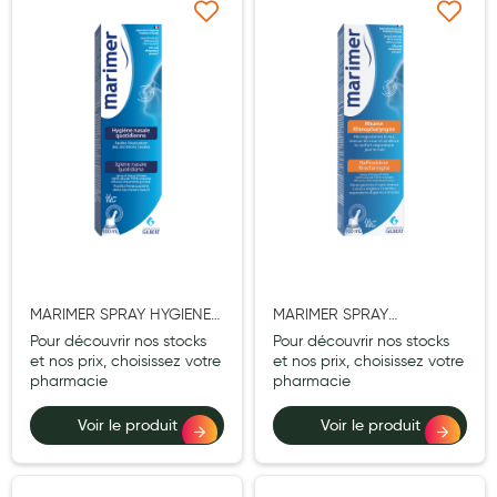
Hygiène nasale
Ajouter à ma liste d’envie
Ajouter à ma liste d’e
Antibactériens
Nutrition clinique
Anti-poux
Solaire et moustique
Piqûres insectes
Appareils
MARIMER SPRAY HYGIENE
MARIMER SPRAY
Soins jambes lourdes
NASALE ISOTONIQUE
HYPERTONIQUE NEZ
Pour découvrir nos stocks
Pour découvrir nos stocks
100ML
BOUCHE 100ML
et nos prix, choisissez votre
et nos prix, choisissez votre
Contention veineuse
pharmacie
pharmacie
Contactologie
Voir le produit
Voir le produit
Accessoires pieds et semelles
Soins ORL