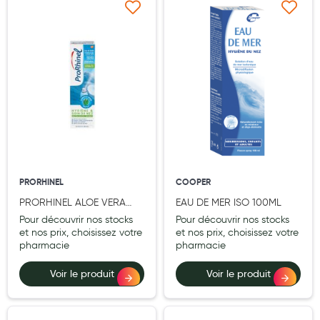
Aromathérapie
Ajouter à ma liste d’envie
Ajouter à ma liste d’e
Diététique minceur
Phytothérapie
Régimes médicaux
Gemmothérapie
Confiserie
Voies respiratoires
PRORHINEL
COOPER
Oligothérapie
PRORHINEL ALOE VERA
EAU DE MER ISO 100ML
ENFANT/ADULTE 100ML
Pour découvrir nos stocks
Pour découvrir nos stocks
Compléments alimentaires
et nos prix, choisissez votre
et nos prix, choisissez votre
pharmacie
pharmacie
Médicaments et Santé
Voir le produit
Voir le produit
Premiers soins
Pansements