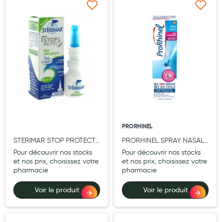
Ajouter à ma liste d’envie
Ajouter à ma liste d’e
Douleurs articulaires et musculaires
Santé séniors
Anti acariens, anti gale, anti tiques, insectifuges
Vétérinaire
Incontinence
Ronflement
PRORHINEL
Autotests
STERIMAR STOP PROTECT
PRORHINEL SPRAY NASAL
Protections auditives
ALLERGIE 20ML
JET TONIQUE ADULTE
Pour découvrir nos stocks
Pour découvrir nos stocks
100ML
et nos prix, choisissez votre
et nos prix, choisissez votre
Lunettes
pharmacie
pharmacie
Piluliers
Voir le produit
Voir le produit
Matériel medical