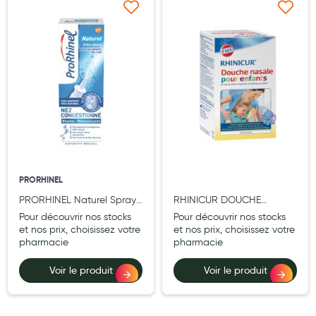
Cannes
Ajouter à ma liste d’envie
Ajouter à ma liste d’e
Chaussures
Prothèses mammaires externes
Médication familiale
Orthopédie
Les marques
My Privilege
PRORHINEL
Les promotions
PRORHINEL Naturel Spray
RHINICUR DOUCHE
Nasal 20 ml
NASALE ENFANT 125ML +
Pour découvrir nos stocks
Pour découvrir nos stocks
SACHET X4
et nos prix, choisissez votre
et nos prix, choisissez votre
pharmacie
pharmacie
Voir le produit
Voir le produit