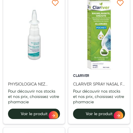
Maquillage
Ajouter à ma liste d’envie
Ajouter à ma liste d’e
Pour Homme
Crème solaire - Visage et corps
Préservatifs - Gels lubrifiants
Accessoires, coutellerie, brosserie
Bouillottes
Parfums et bougies d'ambiance
CLARIVER
Beauté au naturel
PHYSIOLOGICA NEZ
CLARIVER SPRAY NASAL FL
BOUCHE IRRITE SPRAY
30ML
Pour découvrir nos stocks
Pour découvrir nos stocks
Huiles
30ML
et nos prix, choisissez votre
et nos prix, choisissez votre
pharmacie
pharmacie
Mon bébé
Voir le produit
Voir le produit
Soins bébé
Couches