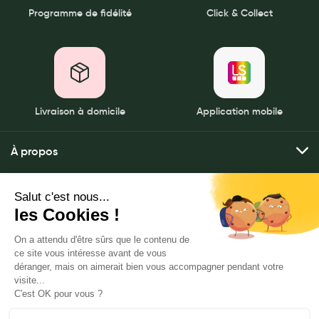
Programme de fidélité
Click & Collect
Livraison à domicile
Application mobile
À propos
Qui sommes-nous ?
Mes services
Nos pharmacies
Envoyer mes ordonnances
Mentions légales
Nous contacter
Commander mes produits
Politique de gestion des données personnelles
LeaderSanté, 82 bis rue Thiers
Livraison à domicile
CGU
92100 Boulogne-Billancourt
Click & rendez-vous
Notre FAQ
www.leadersante-groupe.fr
Mes promotions
L'application LeaderSanté