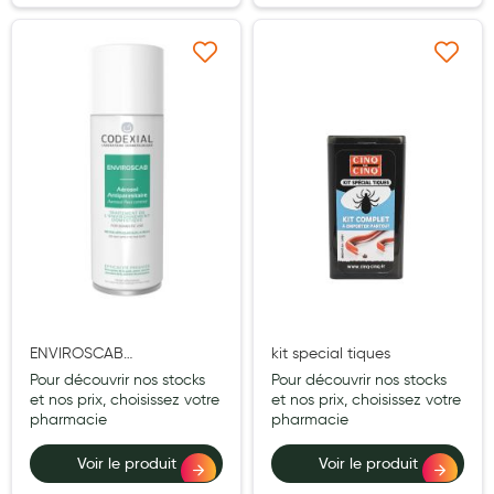
Aromathérapie
Diététique minceur
Ajouter à ma liste d’envie
Ajouter à ma liste d’e
Phytothérapie
Régimes médicaux
Gemmothérapie
Confiserie
Voies respiratoires
Oligothérapie
Compléments alimentaires
ENVIROSCAB
kit special tiques
ANTIPARASITAIRE SPRAY
Pour découvrir nos stocks
Pour découvrir nos stocks
Médicaments et Santé
200ML
et nos prix, choisissez votre
et nos prix, choisissez votre
pharmacie
pharmacie
Premiers soins
Voir le produit
Voir le produit
Pansements