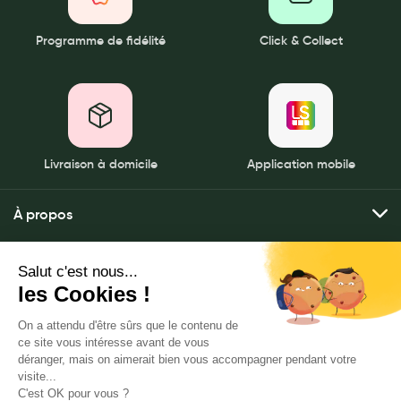
Programme de fidélité
Click & Collect
Livraison à domicile
Application mobile
À propos
Qui sommes-nous ?
Mes services
Nos pharmacies
Envoyer mes ordonnances
Mentions légales
Nous contacter
Commander mes produits
Politique de gestion des données personnelles
LeaderSanté, 82 bis rue Thiers
Livraison à domicile
CGU
92100 Boulogne-Billancourt
Click & rendez-vous
Notre FAQ
www.leadersante-groupe.fr