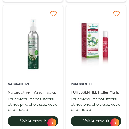
Laits infantiles
Ajouter à ma liste d’envie
Ajouter à ma liste d’e
Biberons et tétines
Toilette du bébé
Accessoires bébé
Alimentation
Soins enfant
Soins maman
Tisanes allaitement et compléments alimentaires
NATURACTIVE
PURESSENTIEL
Naturactive - Assaini'spray
PURESSENTIEL Roller Multi-
Accessoires maternité
BIO 200ml
Apaisant aux HE BIO Anti-
Pour découvrir nos stocks
Pour découvrir nos stocks
Pique - 5 ml
et nos prix, choisissez votre
et nos prix, choisissez votre
Gammes spécifiques tisanes allaitement et compléments
pharmacie
pharmacie
maternité
Voir le produit
Voir le produit
Nature