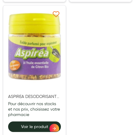
Douleurs articulaires et musculaires
Ajouter à ma liste d’envie
Santé séniors
Anti acariens, anti gale, anti tiques, insectifuges
Vétérinaire
Incontinence
Ronflement
Autotests
Protections auditives
ASPIREA DESODORISANT
Lunettes
ASPIR CITRON BIO 60G
Pour découvrir nos stocks
et nos prix, choisissez votre
Piluliers
pharmacie
Matériel medical
Voir le produit