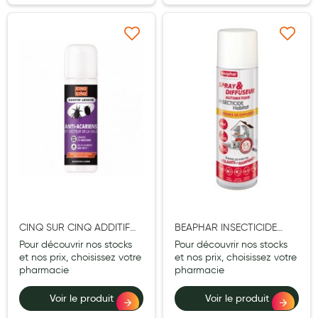
Hygiène nasale
Ajouter à ma liste d’envie
Ajouter à ma liste d’e
Antibactériens
Nutrition clinique
Anti-poux
Solaire et moustique
Piqûres insectes
Appareils
Soins jambes lourdes
CINQ SUR CINQ ADDITIF
BEAPHAR INSECTICIDE
Contention veineuse
LESSIVE ANTIACARIENS
HABITAT 80M2 SPRAY
Pour découvrir nos stocks
Pour découvrir nos stocks
250ML
250ML
et nos prix, choisissez votre
et nos prix, choisissez votre
Contactologie
pharmacie
pharmacie
Accessoires pieds et semelles
Voir le produit
Voir le produit
Soins ORL