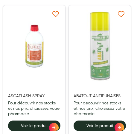
Maquillage
Pour Homme
Ajouter à ma liste d’envie
Ajouter à ma liste d’e
Crème solaire - Visage et corps
Préservatifs - Gels lubrifiants
Accessoires, coutellerie, brosserie
Bouillottes
Parfums et bougies d'ambiance
Beauté au naturel
Huiles
ASCAFLASH SPRAY
ABATOUT ANTIPUNAISES
ANTIACARIENS 500ML
LIT FOGGER 150ML
Pour découvrir nos stocks
Pour découvrir nos stocks
Mon bébé
et nos prix, choisissez votre
et nos prix, choisissez votre
pharmacie
pharmacie
Soins bébé
Voir le produit
Voir le produit
Couches