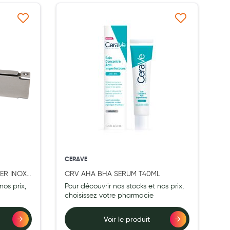
à ma liste d’envie
Ajouter à ma liste d’envie
CERAVE
ER INOX
CRV AHA BHA SERUM T40ML
nos prix,
Pour découvrir nos stocks et nos prix,
choisissez votre pharmacie
Voir le produit