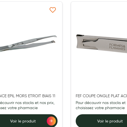
Ajouter à ma liste d’envie
Ajouter 
INCE EPIL MORS ETROIT BIAIS 11
FEF COUPE ONGLE PLAT ACI
25
écouvrir nos stocks et nos prix,
Pour découvrir nos stocks et 
issez votre pharmacie
choisissez votre pharmacie
Voir le produit
Voir le produit