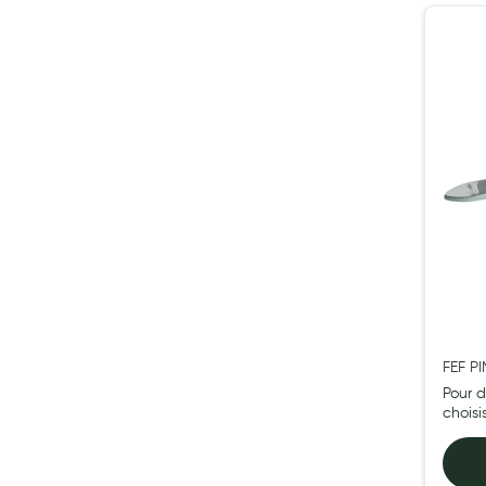
My Privilege
Les promotions
FEF P
Pour d
chois