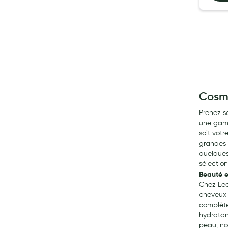
Cosm
Prenez s
une gamm
soit votr
grandes 
quelques
sélectio
Beauté e
Chez Lea
cheveux 
complète
hydratan
peau, no