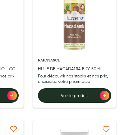
NATESSANCE
IO - COE
HUILE DE MACADAMIA BIO* 50ML
AC
NATESSANCE
nos prix,
Pour découvrir nos stocks et nos prix,
choisissez votre pharmacie
Voir le produit
à ma liste d’envie
Ajouter à ma liste d’envie