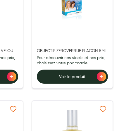
 VELOUTE
OBJECTIF ZEROVERRUE FLACON 5ML
nos prix,
Pour découvrir nos stocks et nos prix,
choisissez votre pharmacie
Voir le produit
à ma liste d’envie
Ajouter à ma liste d’envie