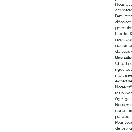
Nous avo
cosmétiq
l’environ
déodoran
garantiss
Leader S
avec des
accompag
de vous 
Une séle
Chez Lea
rigoureus
maîtrisé
expertise
Notre of
retrouve
âge, gel
Nous met
consomma
parabène
Pour vou
de prix 