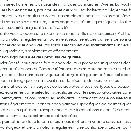
ns sélectionné les plus grandes marques du marché : Avène, La Roc
ues bio et naturels, pour celles et ceux qui souhaitent privilégier des
nement. Nos produits couvrent l’ensemble des besoins : soins anti-âge, 
ts sans sels d’aluminium, huiles végétales, sérums spécifiques… Tout es
ant sécurité, traçabilité et efficacité.
anté vous propose une expérience d’achat fluide et sécurisée. Profitez
 promotions régulières, un paiement sécurisé et des conseils personnal
ner dans le choix de vos soins. Découvrez dès maintenant l’univers 
au quotidien, simplement et efficacement.
ction rigoureuse et des produits de qualité
der Santé, nous avons fait le choix de vous proposer uniquement des 
ement sélectionnés. Chaque référence présente sur notre site est choisi
e, respect des normes en vigueur et traçabilité garantie. Nous collab
 dermatologique, leur innovation et la sécurité de leurs formules.
fre inclut des soins visage et corps adaptés à tous les types de peaux 
rez également une sélection spécifique pour les peaux atopiques ou s
s nettoyants, lotions, masques, exfoliants… notre catalogue couvre tous 
tons également à l’honneur des gammes spécifiques de cosmétiques b
teurs en quête de transparence et de formulations clean. Ces produits
s, silicones ou substances controversées.
s permettre de faire le bon choix, nous mettons à votre disposition les
avantageux et de promotions régulières. Faire confiance à Leader Santé,