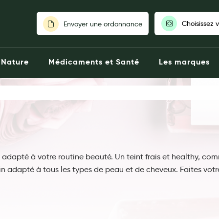
Choisissez 
Envoyer une ordonnance
Pour découvrir nos stocks et nos
Nature
Médicaments et Santé
Les marques
votre pharmaci
Choisir ma pharm
l adapté à votre routine beauté.
Un teint frais et
healthy
, com
n adapté à tous les types de peau et de cheveux.
Faites votr