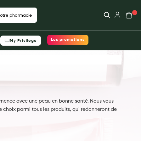
Ouvrir
Mon pani
votre pharmacie
Déjà client ?
 prix, choisissez
Votre panier est vide
Les promotions
My Privilege
e
Me connecter
Mot de passe oublié ?
acie
Nouveau client ?
Créer un compte
mence avec une peau en bonne santé.
Nous vous
e choix parmi tous les produits, qui redonneront de