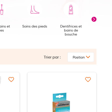
ains et
Soins des pieds
Dentifrices et
Brosses à 
les
bains de
et access
bouche
dentair
Trier par :
à ma liste d’envie
Ajouter à ma liste d’envie