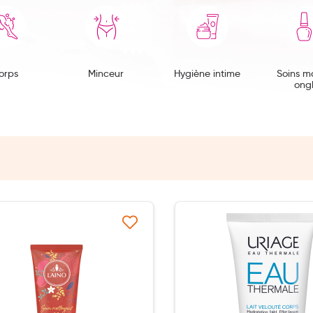
orps
Minceur
Hygiène intime
Soins m
ong
Ajouter à ma liste d’envie
Ajouter 