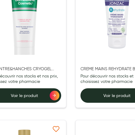
ENTRE&HANCHES CRYOGEL
CREME MAINS REHYDRATE B
L
50ML EAU THERMALE JONZ
écouvrir nos stocks et nos prix,
Pour découvrir nos stocks et 
issez votre pharmacie
choisissez votre pharmacie
Voir le produit
Voir le produit
Ajouter à ma liste d’envie
Ajouter 