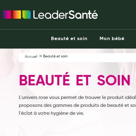
Ma Pharmacie LeaderSanté
Ouvrir l'application
Beauté et soin
Capillaires
Beauté et soin
Mon bébé
Visage
Corps
Beauté et soin
Accueil
Minceur
Hygiène intime
BEAUTÉ ET SOIN
Soins mains et ongles
Soins des pieds
Dentifrices et bains de bouche
L'univers rose vous permet de trouver le produit idéa
proposons des gammes de produits de beauté et soi
Brosses à dents et accessoires dentaires
l'éclat à votre hygiène de vie.
Maquillage
Pour Homme
Crème solaire - Visage et corps