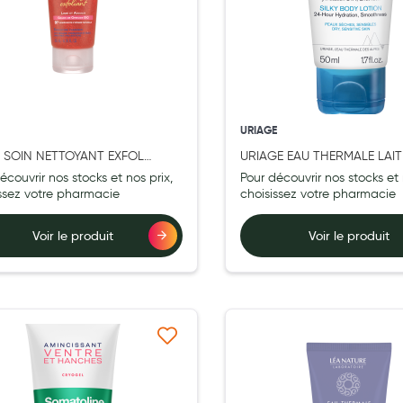
ernité
URIAGE
 SOIN NETTOYANT EXFOL
URIAGE EAU THERMALE LAIT
ADE 200ML
CPS T50ML
écouvrir nos stocks et nos prix,
Pour découvrir nos stocks et 
issez votre pharmacie
choisissez votre pharmacie
Voir le produit
Voir le produit
Ajouter à ma liste d’envie
Ajouter 