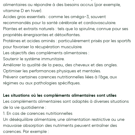
alimentaires ou répondre à des besoins accrus (par exemple,
Aromathérapie
vitamine D en hiver).
Diététique minceur
Acides gras essentiels : comme les oméga-3, souvent
recommandés pour la santé cérébrale et cardiovasculaire.
Phytothérapie
Plantes et extraits naturels : tels que la spiruline, connue pour ses
propriétés énergisantes et détoxifiantes.
Régimes médicaux
Protéines et acides aminés : particulièrement prisés par les sportifs
pour favoriser la récupération musculaire.
Gemmothérapie
Les objectifs des compléments alimentaires :
Soutenir le système immunitaire.
Confiserie
Améliorer la qualité de la peau, des cheveux et des ongles.
Optimiser les performances physiques et mentales.
Voies respiratoires
Prévenir certaines carences nutritionnelles liées à l’âge, aux
régimes ou aux pathologies spécifiques.
Oligothérapie
Les situations où les compléments alimentaires sont utiles
Compléments alimentaires
Les compléments alimentaires sont adaptés à diverses situations
de la vie quotidienne :
Médicaments et Santé
1. En cas de carences nutritionnelles
Un déséquilibre alimentaire, une alimentation restrictive ou une
Premiers soins
mauvaise absorption des nutriments peuvent entraîner des
Pansements
carences. Par exemple :