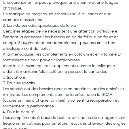
Une carence en fer peut provoquer une anémie et une fatigue
Hygiène nasale
chronique.
Un manque de magnésium est souvent lié au stress et aux
Antibactériens
crampes musculaires.
2. Lors de périodes spécifiques de la vie
Nutrition clinique
Certaines étapes de vie nécessitent une attention particulière :
Pendant la grossesse : les besoins en acide folique, en fer et en
Anti-poux
oméga-3 augmentent considérablement pour assurer le bon
développement du fœtus.
Solaire et moustique
À la ménopause : les compléments en calcium et en vitamine D
sont essentiels pour prévenir l’ostéoporose.
Piqûres insectes
Avec le vieillissement : des suppléments comme le collagène
aident à maintenir l’élasticité de la peau et la santé des
Appareils
articulations.
3. Pour les sportifs
Soins jambes lourdes
Les sportifs ont des besoins accrus en protéines, acides aminés et
minéraux. Les compléments comme la créatine ou la BCAA
Contention veineuse
(acides aminés à chaîne ramifiée) favorisent la récupération et
Contactologie
soutiennent la performance.
4. Pour la beauté
Accessoires pieds et semelles
Des compléments à base de biotine, de zinc ou de collagène sont
fréquemment utilisés pour améliorer l’état des cheveux, des ongles
Soins ORL