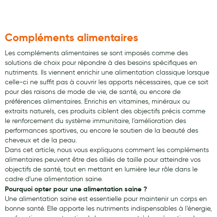
Maquillage
Pour Homme
Compléments alimentaires
Crème solaire - Visage et corps
Les compléments alimentaires se sont imposés comme des
solutions de choix pour répondre à des besoins spécifiques en
Préservatifs - Gels lubrifiants
nutriments. Ils viennent enrichir une alimentation classique lorsque
Accessoires, coutellerie, brosserie
celle-ci ne suffit pas à couvrir les apports nécessaires, que ce soit
pour des raisons de mode de vie, de santé, ou encore de
Bouillottes
préférences alimentaires. Enrichis en vitamines, minéraux ou
extraits naturels, ces produits ciblent des objectifs précis comme
Parfums et bougies d'ambiance
le renforcement du système immunitaire, l’amélioration des
performances sportives, ou encore le soutien de la beauté des
Beauté au naturel
cheveux et de la peau.
Dans cet article, nous vous expliquons comment les compléments
Huiles
alimentaires peuvent être des alliés de taille pour atteindre vos
objectifs de santé, tout en mettant en lumière leur rôle dans le
Mon bébé
cadre d'une alimentation saine.
Pourquoi opter pour une alimentation saine ?
Soins bébé
Une alimentation saine est essentielle pour maintenir un corps en
bonne santé. Elle apporte les nutriments indispensables à l’énergie,
Couches