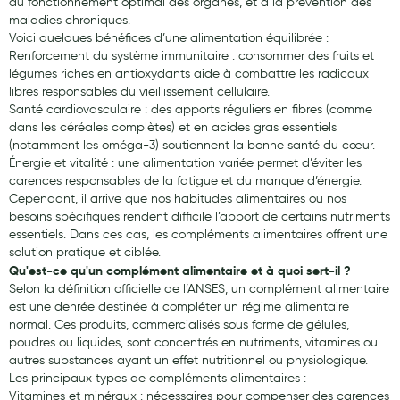
au fonctionnement optimal des organes, et à la prévention des
maladies chroniques.
Laits infantiles
Voici quelques bénéfices d’une alimentation équilibrée :
Renforcement du système immunitaire : consommer des fruits et
Biberons et tétines
légumes riches en antioxydants aide à combattre les radicaux
Toilette du bébé
libres responsables du vieillissement cellulaire.
Santé cardiovasculaire : des apports réguliers en fibres (comme
Accessoires bébé
dans les céréales complètes) et en acides gras essentiels
(notamment les oméga-3) soutiennent la bonne santé du cœur.
Alimentation
Énergie et vitalité : une alimentation variée permet d’éviter les
carences responsables de la fatigue et du manque d’énergie.
Soins enfant
Cependant, il arrive que nos habitudes alimentaires ou nos
besoins spécifiques rendent difficile l’apport de certains nutriments
Soins maman
essentiels. Dans ces cas, les compléments alimentaires offrent une
solution pratique et ciblée.
Tisanes allaitement et compléments alimentaires
Qu'est-ce qu'un complément alimentaire et à quoi sert-il ?
Selon la définition officielle de l’ANSES, un complément alimentaire
Accessoires maternité
est une denrée destinée à compléter un régime alimentaire
normal. Ces produits, commercialisés sous forme de gélules,
Gammes spécifiques tisanes allaitement et compléments
poudres ou liquides, sont concentrés en nutriments, vitamines ou
maternité
autres substances ayant un effet nutritionnel ou physiologique.
Les principaux types de compléments alimentaires :
Nature
Vitamines et minéraux : nécessaires pour compenser des carences