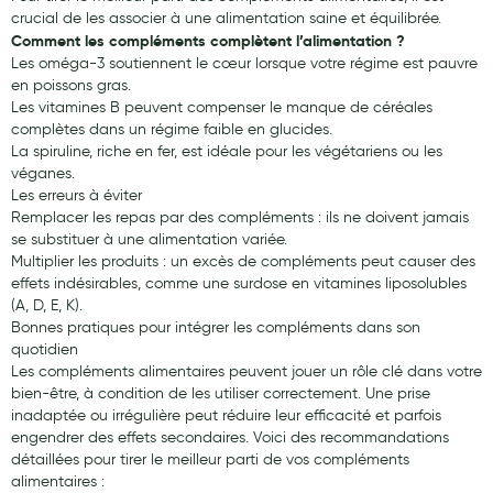
Cannes
crucial de les associer à une alimentation saine et équilibrée.
Comment les compléments complètent l’alimentation ?
Chaussures
Les oméga-3 soutiennent le cœur lorsque votre régime est pauvre
en poissons gras.
Prothèses mammaires externes
Les vitamines B peuvent compenser le manque de céréales
complètes dans un régime faible en glucides.
Médication familiale
La spiruline, riche en fer, est idéale pour les végétariens ou les
Orthopédie
véganes.
Les erreurs à éviter
Les marques
Remplacer les repas par des compléments : ils ne doivent jamais
se substituer à une alimentation variée.
My Privilege
Multiplier les produits : un excès de compléments peut causer des
effets indésirables, comme une surdose en vitamines liposolubles
Les promotions
(A, D, E, K).
Bonnes pratiques pour intégrer les compléments dans son
quotidien
Les compléments alimentaires peuvent jouer un rôle clé dans votre
bien-être, à condition de les utiliser correctement. Une prise
inadaptée ou irrégulière peut réduire leur efficacité et parfois
engendrer des effets secondaires. Voici des recommandations
détaillées pour tirer le meilleur parti de vos compléments
alimentaires :