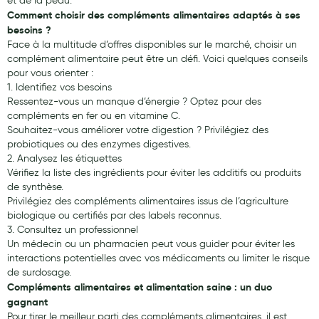
et de la peau.
Comment choisir des compléments alimentaires adaptés à ses
Douleurs articulaires et musculaires
besoins ?
Face à la multitude d’offres disponibles sur le marché, choisir un
Santé séniors
complément alimentaire peut être un défi. Voici quelques conseils
pour vous orienter :
Anti acariens, anti gale, anti tiques, insectifuges
1. Identifiez vos besoins
Ressentez-vous un manque d’énergie ? Optez pour des
Vétérinaire
compléments en fer ou en vitamine C.
Souhaitez-vous améliorer votre digestion ? Privilégiez des
Incontinence
probiotiques ou des enzymes digestives.
2. Analysez les étiquettes
Ronflement
Vérifiez la liste des ingrédients pour éviter les additifs ou produits
Autotests
de synthèse.
Privilégiez des compléments alimentaires issus de l’agriculture
Protections auditives
biologique ou certifiés par des labels reconnus.
3. Consultez un professionnel
Lunettes
Un médecin ou un pharmacien peut vous guider pour éviter les
interactions potentielles avec vos médicaments ou limiter le risque
Piluliers
de surdosage.
Compléments alimentaires et alimentation saine : un duo
Matériel medical
gagnant
Pour tirer le meilleur parti des compléments alimentaires, il est