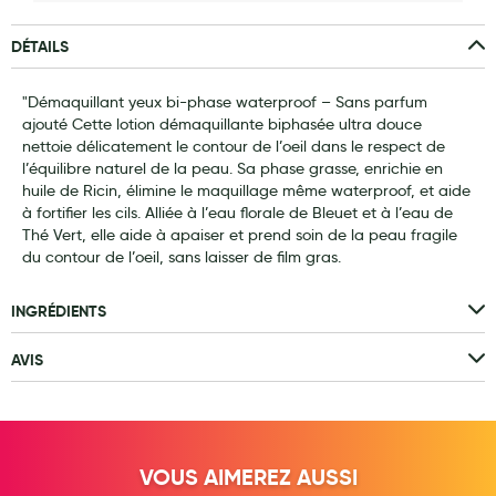
Laits infantiles
DÉTAILS
Biberons et tétines
"Démaquillant yeux bi-phase waterproof – Sans parfum
Toilette du bébé
ajouté Cette lotion démaquillante biphasée ultra douce
nettoie délicatement le contour de l’oeil dans le respect de
Accessoires bébé
l’équilibre naturel de la peau. Sa phase grasse, enrichie en
huile de Ricin, élimine le maquillage même waterproof, et aide
Alimentation
à fortifier les cils. Alliée à l’eau florale de Bleuet et à l’eau de
Thé Vert, elle aide à apaiser et prend soin de la peau fragile
Soins enfant
du contour de l’oeil, sans laisser de film gras.
Soins maman
INGRÉDIENTS
Tisanes allaitement et compléments alimentaires
AVIS
Accessoires maternité
Gammes spécifiques tisanes allaitement et compléments
maternité
Nature
VOUS AIMEREZ AUSSI