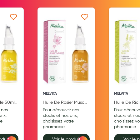
Aromathérapie
Diététique minceur
 ma liste d’envie
Ajouter à ma liste d’envie
Ajouter
Phytothérapie
Régimes médicaux
Gemmothérapie
Confiserie
Voies respiratoires
Oligothérapie
MELVITA
MELVITA
Compléments alimentaires
lle 50ml
Huile De Rosier Muscat
Huile De Ric
50ml BIO
BIO
 nos
Pour découvrir nos
Pour découvr
Médicaments et Santé
rix,
stocks et nos prix,
stocks et nos 
re
choisissez votre
choisissez vo
Premiers soins
pharmacie
pharmacie
Pansements
oduit
Voir le produit
Voir le 