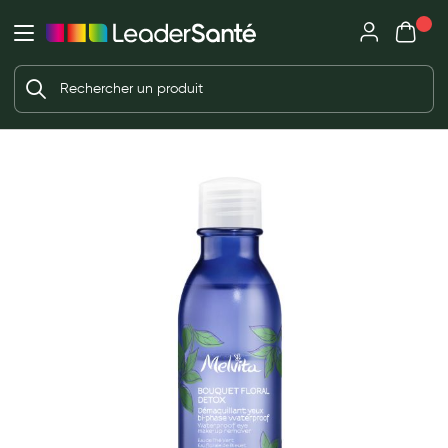
Mon panie
Ma Pharmacie LeaderSanté
Ouvrir
Ouvrir l'application
Beauté et soin
Déjà client ?
Votre panier est vide
Capillaires
Me connecter
f the images gallery
Mot de passe oublié ?
Visage
Corps
Nouveau client ?
Minceur
Créer un compte
Hygiène intime
Soins mains et ongles
Soins des pieds
Dentifrices et bains de bouche
Brosses à dents et accessoires dentaires