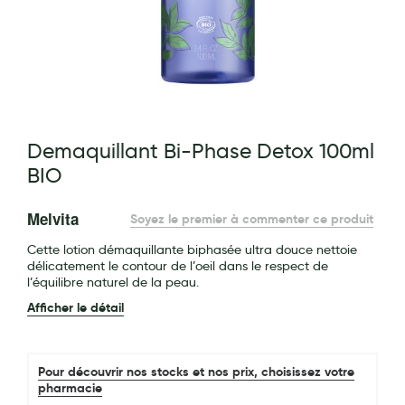
Maquillage
Pour Homme
Crème solaire - Visage et corps
Préservatifs - Gels lubrifiants
g of the images gallery
Demaquillant Bi-Phase Detox 100ml
Accessoires, coutellerie, brosserie
BIO
Bouillottes
Melvita
Soyez le premier à commenter ce produit
Parfums et bougies d'ambiance
Cette lotion démaquillante biphasée ultra douce nettoie
Beauté au naturel
délicatement le contour de l’oeil dans le respect de
l’équilibre naturel de la peau.
Huiles
Afficher le détail
Mon bébé
Soins bébé
Pour découvrir nos stocks et nos prix, choisissez votre
pharmacie
Couches