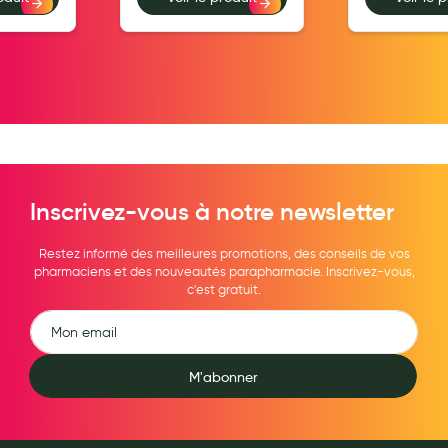
Hygiène nasale
Antibactériens
Nutrition clinique
Anti-poux
Solaire et moustique
Inscrivez-vous à notre newsletter
Piqûres insectes
Appareils
Restez informé des meilleures promotions, des conseils de vos
pharmaciens et des nouveautés parapharmacie. Inscrivez-vous,
c'est gratuit.
Soins jambes lourdes
Contention veineuse
Contactologie
M'abonner
Accessoires pieds et semelles
Soins ORL