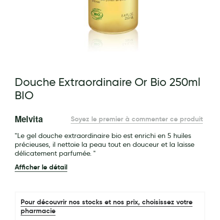
Maquillage
Pour Homme
Crème solaire - Visage et corps
Préservatifs - Gels lubrifiants
g of the images gallery
Douche Extraordinaire Or Bio 250ml
Accessoires, coutellerie, brosserie
BIO
Bouillottes
Melvita
Soyez le premier à commenter ce produit
Parfums et bougies d'ambiance
"Le gel douche extraordinaire bio est enrichi en 5 huiles
Beauté au naturel
précieuses, il nettoie la peau tout en douceur et la laisse
délicatement parfumée. "
Huiles
Afficher le détail
Mon bébé
Soins bébé
Pour découvrir nos stocks et nos prix, choisissez votre
pharmacie
Couches