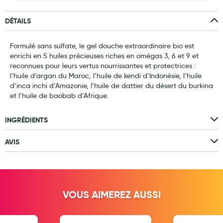
Laits infantiles
DÉTAILS
Biberons et tétines
Formulé sans sulfate, le gel douche extraordinaire bio est
Toilette du bébé
enrichi en 5 huiles précieuses riches en omégas 3, 6 et 9 et
reconnues pour leurs vertus nourrissantes et protectrices :
Accessoires bébé
l’huile d’argan du Maroc, l’huile de kendi d’Indonésie, l’huile
d’inca inchi d’Amazonie, l’huile de dattier du désert du burkina
Alimentation
et l’huile de baobab d’Afrique.
Soins enfant
INGRÉDIENTS
Soins maman
AVIS
Tisanes allaitement et compléments alimentaires
Accessoires maternité
Gammes spécifiques tisanes allaitement et compléments
maternité
VOUS AIMEREZ AUSSI
Nature