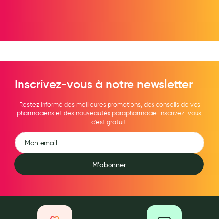
Hygiène nasale
Antibactériens
Nutrition clinique
Anti-poux
Inscrivez-vous à notre newsletter
Solaire et moustique
Restez informé des meilleures promotions, des conseils de vos
Piqûres insectes
pharmaciens et des nouveautés parapharmacie. Inscrivez-vous,
c'est gratuit.
Appareils
Soins jambes lourdes
Contention veineuse
M'abonner
Contactologie
Accessoires pieds et semelles
Soins ORL