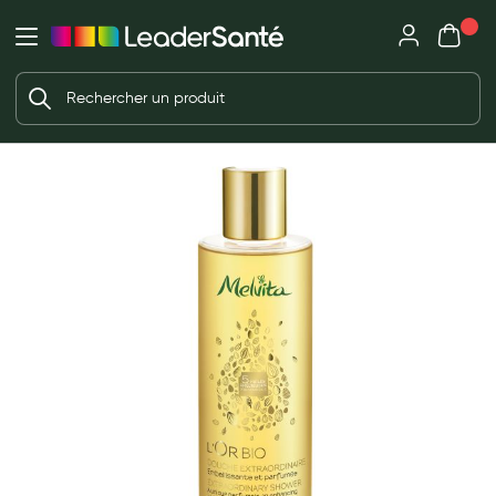
Mon panie
Ma Pharmacie LeaderSanté
Ouvrir
Ouvrir l'application
Beauté et soin
Déjà client ?
Votre panier est vide
Capillaires
Me connecter
f the images gallery
Mot de passe oublié ?
Visage
Corps
Nouveau client ?
Minceur
Créer un compte
Hygiène intime
Soins mains et ongles
Soins des pieds
Dentifrices et bains de bouche
Brosses à dents et accessoires dentaires