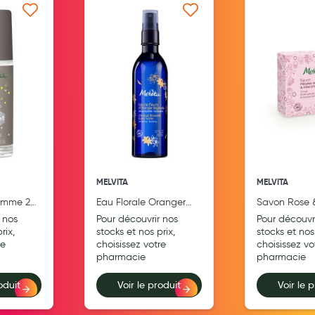
Aromathérapie
 ma liste d’envie
Ajouter à ma liste d’envie
Ajouter
Diététique minceur
Phytothérapie
Régimes médicaux
Gemmothérapie
Confiserie
Voies respiratoires
MELVITA
MELVITA
Oligothérapie
omme 24h
Eau Florale Oranger
Savon Rose &
200ml Brumi BIO
D'Accacia R
 nos
Pour découvrir nos
Pour découvr
Compléments alimentaires
BIO
rix,
stocks et nos prix,
stocks et nos 
re
choisissez votre
choisissez vo
Médicaments et Santé
pharmacie
pharmacie
Premiers soins
oduit
Voir le produit
Voir le 
Pansements