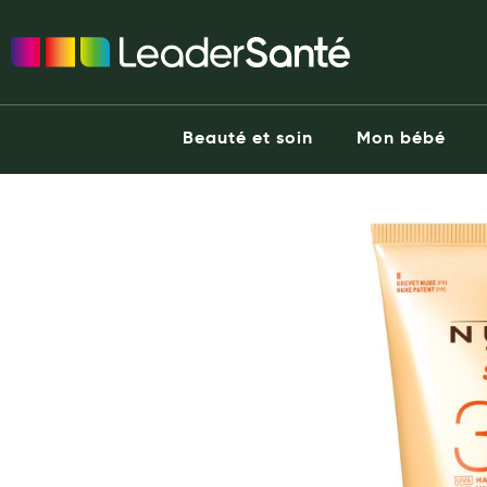
Ma Pharmacie LeaderSanté
Ouvrir l'application
Beauté et soin
Capillaires
Beauté et soin
Mon bébé
Visage
Corps
he end of the images gallery
Minceur
Hygiène intime
Soins mains et ongles
Soins des pieds
Dentifrices et bains de bouche
Brosses à dents et accessoires dentaires
Maquillage
Pour Homme
Crème solaire - Visage et corps