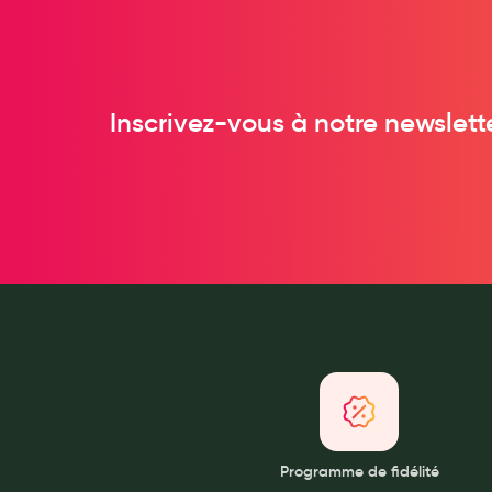
Anti acariens, anti gale, anti tiques, insectifuges
Vétérinaire
Incontinence
Inscrivez-vous à notre newslett
Ronflement
Autotests
Protections auditives
Lunettes
Piluliers
Matériel medical
Cannes
Chaussures
Prothèses mammaires externes
Médication familiale
Orthopédie
Programme de fidélité
Les marques