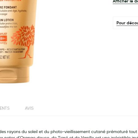
Afficher le d
Pour décou
IENTS
AVIS
des rayons du soleil et du photo-vieillissement cutané prématuré tout
notes d'Orange douce, de Tiaré et de Vanille est une irrésistible invit