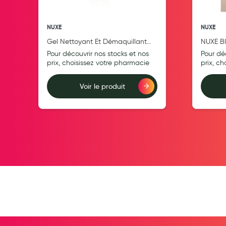
Pansements
Hygiène nasale
NUXE
NUXE
Gel Nettoyant Et Démaquillant
NUXE B
Antibactériens
Visage Rêve de miel®
TEINTE
Pour découvrir nos stocks et nos
Pour dé
Nutrition clinique
CLAIRE
prix, choisissez votre pharmacie
prix, c
Anti-poux
Voir le produit
Solaire et moustique
Ajouter au comparateur
Ajouter au compara
Piqûres insectes
Appareils
Soins jambes lourdes
Contention veineuse
Contactologie
Accessoires pieds et semelles
Soins ORL
Douleurs articulaires et musculaires
Santé séniors