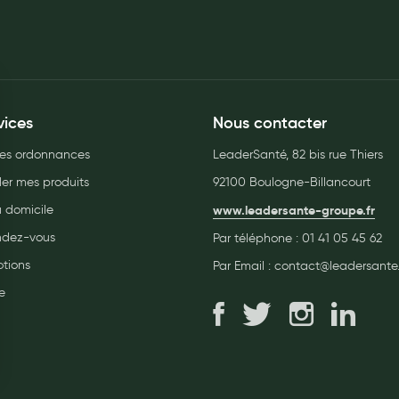
vices
Nous contacter
es ordonnances
LeaderSanté, 82 bis rue Thiers
r mes produits
92100 Boulogne-Billancourt
à domicile
www.leadersante-groupe.fr
endez-vous
Par téléphone :
01 41 05 45 62
tions
Par Email :
contact@leadersante.
e