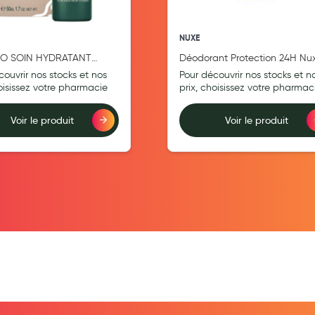
NUXE
IO SOIN HYDRATANT
Déodorant Protection 24H Nu
 MULTI-PERFECTEUR TEINTE
Men 50ML
couvrir nos stocks et nos
Pour découvrir nos stocks et n
 THE BLANC 50 ML
hoisissez votre pharmacie
prix, choisissez votre pharmac
Voir le produit
Voir le produit
teur
Ajouter au comparateur