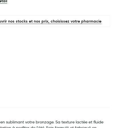
étail
vrir nos stocks et nos prix, choisissez votre pharmacie
 en sublimant votre bronzage. Sa texture lactée et fluide
ation à profiter de l'été. Soin formulé et fabriqué en