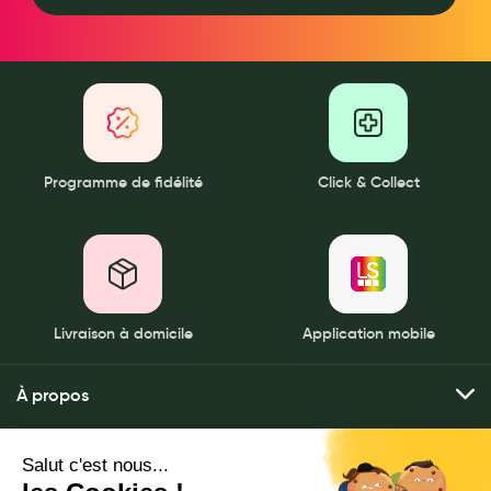
Douleurs articulaires et musculaires
Santé séniors
Anti acariens, anti gale, anti tiques, insectifuges
Vétérinaire
Programme de fidélité
Click & Collect
Incontinence
Ronflement
Autotests
Protections auditives
Livraison à domicile
Application mobile
Lunettes
À propos
Piluliers
Qui sommes-nous ?
Mes services
Matériel medical
Nos pharmacies