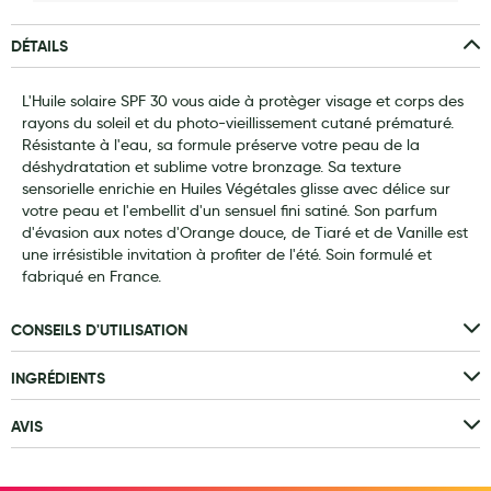
Laits infantiles
DÉTAILS
Biberons et tétines
L'Huile solaire SPF 30 vous aide à protèger visage et corps des
Toilette du bébé
rayons du soleil et du photo-vieillissement cutané prématuré.
Résistante à l'eau, sa formule préserve votre peau de la
Accessoires bébé
déshydratation et sublime votre bronzage. Sa texture
sensorielle enrichie en Huiles Végétales glisse avec délice sur
Alimentation
votre peau et l'embellit d'un sensuel fini satiné. Son parfum
d'évasion aux notes d'Orange douce, de Tiaré et de Vanille est
Soins enfant
une irrésistible invitation à profiter de l'été. Soin formulé et
fabriqué en France.
Soins maman
Tisanes allaitement et compléments alimentaires
CONSEILS D'UTILISATION
Accessoires maternité
INGRÉDIENTS
Gammes spécifiques tisanes allaitement et compléments
maternité
AVIS
Nature