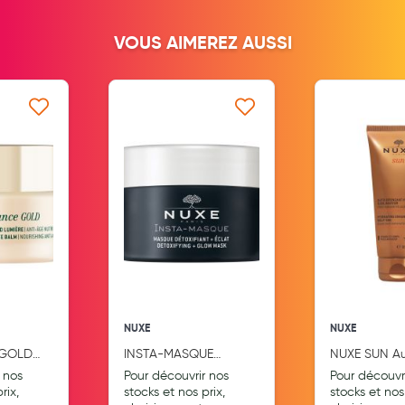
Aromathérapie
VOUS AIMEREZ AUSSI
Diététique minceur
Phytothérapie
Régimes médicaux
 ma liste d’envie
Ajouter à ma liste d’envie
Ajouter
Gemmothérapie
Confiserie
Voies respiratoires
Oligothérapie
Compléments alimentaires
Médicaments et Santé
NUXE
NUXE
 GOLD
INSTA-MASQUE
NUXE SUN A
Premiers soins
RD
DETOXIFIANT+
Bronzant Hy
 nos
Pour découvrir nos
Pour découvr
ECLAT50ML
Sublimateur
rix,
stocks et nos prix,
stocks et nos 
Pansements