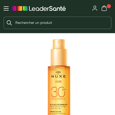
Mon panie
Ma Pharmacie LeaderSanté
Ouvrir
Ouvrir l'application
Beauté et soin
Déjà client ?
Votre panier est vide
Capillaires
Me connecter
f the images gallery
Mot de passe oublié ?
Visage
Corps
Nouveau client ?
Minceur
Créer un compte
Hygiène intime
Soins mains et ongles
Soins des pieds
Dentifrices et bains de bouche
Brosses à dents et accessoires dentaires