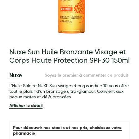
Maquillage
Pour Homme
Crème solaire - Visage et corps
Préservatifs - Gels lubrifiants
g of the images gallery
Nuxe Sun Huile Bronzante Visage et
Accessoires, coutellerie, brosserie
Corps Haute Protection SPF30 150ml
Bouillottes
Nuxe
Soyez le premier à commenter ce produit
Parfums et bougies d'ambiance
L'Huile Solaire NUXE Sun visage et corps indice 10 vous offre
Beauté au naturel
tout le plaisir d'un bronzage ultra-glamour. Convient aux
peaux mates et déjà bronzées.
Huiles
Afficher le détail
Mon bébé
Soins bébé
Pour découvrir nos stocks et nos prix, choisissez votre
pharmacie
Couches