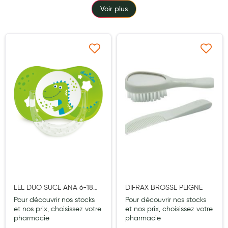
TYPE
Voir plus
Laits infantiles
TYPE PEAUX
Biberons et tétines
Toilette du bébé
Ajouter à ma liste d’envie
Ajouter à ma liste d’e
Accessoires bébé
Alimentation
Soins enfant
Soins maman
Tisanes allaitement et compléments alimentaires
Accessoires maternité
Gammes spécifiques tisanes allaitement et compléments
LEL DUO SUCE ANA 6-18M
DIFRAX BROSSE PEIGNE
maternité
DINOSAURES
Pour découvrir nos stocks
Pour découvrir nos stocks
et nos prix, choisissez votre
et nos prix, choisissez votre
Nature
pharmacie
pharmacie