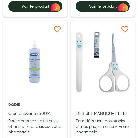
Voir le produit
Voir le produit
Douleurs articulaires et musculaires
Santé séniors
Anti acariens, anti gale, anti tiques, insectifuges
Ajouter à ma liste d’envie
Ajouter à ma liste d’e
Vétérinaire
Incontinence
Ronflement
Autotests
Protections auditives
Lunettes
DODIE
Crème lavante 500ML
DBB SET MANUCURE BEBE
Piluliers
Pour découvrir nos stocks
Pour découvrir nos stocks
et nos prix, choisissez votre
et nos prix, choisissez votre
Matériel medical
pharmacie
pharmacie