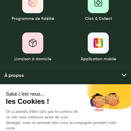
Programme de fidélité
Click & Collect
Livraison à domicile
Application mobile
À propos
Qui sommes-nous ?
Mes services
Nos pharmacies
Envoyer mes ordonnances
Mentions légales
Nous contacter
Commander mes produits
Politique de gestion des données personnelles
LeaderSanté, 82 bis rue Thiers
Livraison à domicile
CGU
92100 Boulogne-Billancourt
Click & rendez-vous