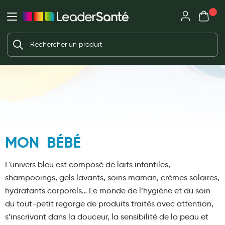
Mon panie
Ma Pharmacie LeaderSanté
Ouvrir
Ouvrir l'application
Beauté et soin
Déjà client ?
Votre panier est vide
Capillaires
Me connecter
Mot de passe oublié ?
Visage
Corps
Nouveau client ?
Minceur
Créer un compte
MON BÉBÉ
Hygiène intime
Soins mains et ongles
L'univers bleu est composé de laits infantiles,
Soins des pieds
shampooings, gels lavants, soins maman, crèmes solaires,
hydratants corporels…
Le monde de l’hygiène et du soin
Dentifrices et bains de bouche
du tout-petit regorge de produits traités avec attention,
Brosses à dents et accessoires dentaires
s’inscrivant dans la douceur, la sensibilité de la peau et