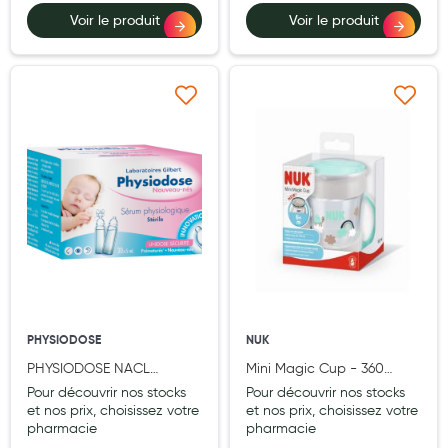
Aromathérapie
Voir le produit
Voir le produit
Diététique minceur
Phytothérapie
Ajouter à ma liste d’envie
Ajouter à ma liste d’e
Régimes médicaux
Gemmothérapie
Confiserie
Voies respiratoires
Oligothérapie
Compléments alimentaires
PHYSIODOSE
NUK
Médicaments et Santé
PHYSIODOSE NACL
Mini Magic Cup - 360
EMBOUT BEBE ETUI
poignées - Mixte 6m+ NUK
Pour découvrir nos stocks
Pour découvrir nos stocks
Premiers soins
30X5ML
et nos prix, choisissez votre
et nos prix, choisissez votre
pharmacie
pharmacie
Pansements