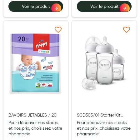
Voir le produit
Voir le produit
Hygiène nasale
Antibactériens
Nutrition clinique
Ajouter à ma liste d’envie
Ajouter à ma liste d’e
Anti-poux
Solaire et moustique
Piqûres insectes
Appareils
Soins jambes lourdes
Contention veineuse
Contactologie
BAVOIRS JETABLES / 20
SCD303/01 Starter Kit
Natural Verre
Pour découvrir nos stocks
Pour découvrir nos stocks
Accessoires pieds et semelles
et nos prix, choisissez votre
et nos prix, choisissez votre
pharmacie
pharmacie
Soins ORL