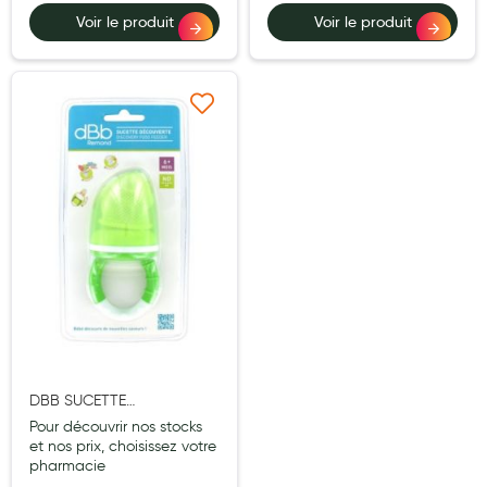
Cannes
Voir le produit
Voir le produit
Chaussures
Prothèses mammaires externes
Ajouter à ma liste d’envie
Médication familiale
Orthopédie
Les marques
My Privilege
Les promotions
DBB SUCETTE
DECOUVERTE BLEU
Pour découvrir nos stocks
TRANSLUCIDE
et nos prix, choisissez votre
pharmacie