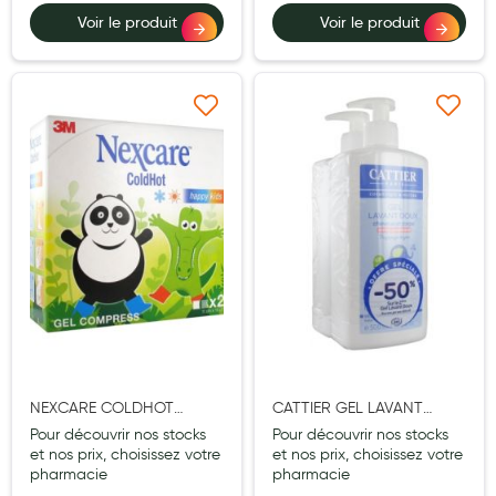
Voir le produit
Voir le produit
Douleurs articulaires et musculaires
Santé séniors
Anti acariens, anti gale, anti tiques, insectifuges
Ajouter à ma liste d’envie
Ajouter à ma liste d’e
Vétérinaire
Incontinence
Ronflement
Autotests
Protections auditives
Lunettes
NEXCARE COLDHOT
CATTIER GEL LAVANT
Piluliers
HAPPY KIDS COUSSIN 11CM
DOUX 2X500ML
Pour découvrir nos stocks
Pour découvrir nos stocks
X 12CM X2
et nos prix, choisissez votre
et nos prix, choisissez votre
Matériel medical
pharmacie
pharmacie