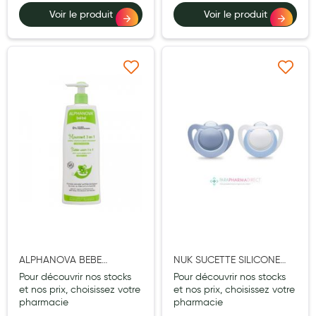
Voir le produit
Voir le produit
Ajouter à ma liste d’envie
Ajouter à ma liste d’e
ALPHANOVA BEBE
NUK SUCETTE SILICONE
MOUSSANT 3EN1 BIO
GENIUS GARCON 0/6M X2
Pour découvrir nos stocks
Pour découvrir nos stocks
500ML
et nos prix, choisissez votre
et nos prix, choisissez votre
pharmacie
pharmacie