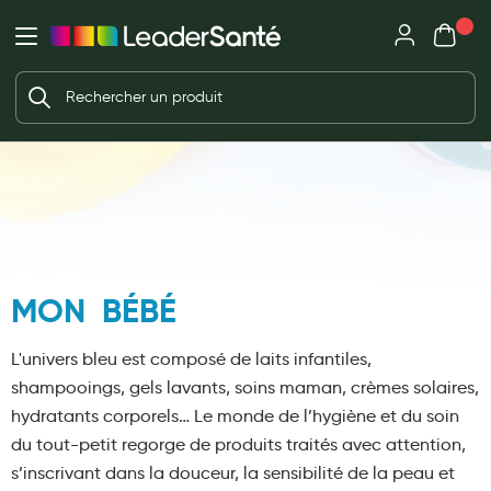
Mon panie
Ma Pharmacie LeaderSanté
Ouvrir
Ouvrir l'application
Beauté et soin
Déjà client ?
Votre panier est vide
Capillaires
Me connecter
Mot de passe oublié ?
Visage
Corps
Nouveau client ?
Minceur
Créer un compte
MON BÉBÉ
Hygiène intime
Soins mains et ongles
L'univers bleu est composé de laits infantiles,
Soins des pieds
shampooings, gels lavants, soins maman, crèmes solaires,
hydratants corporels…
Le monde de l’hygiène et du soin
Dentifrices et bains de bouche
du tout-petit regorge de produits traités avec attention,
Brosses à dents et accessoires dentaires
s’inscrivant dans la douceur, la sensibilité de la peau et