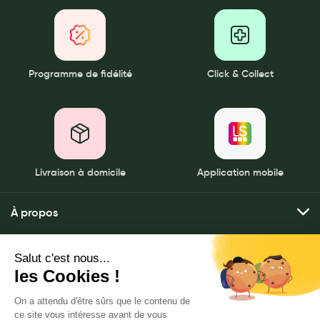
Programme de fidélité
Click & Collect
Livraison à domicile
Application mobile
À propos
Qui sommes-nous ?
Mes services
Nos pharmacies
Envoyer mes ordonnances
Mentions légales
Nous contacter
Commander mes produits
Politique de gestion des données personnelles
LeaderSanté, 82 bis rue Thiers