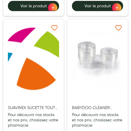
Voir le produit
Voir le produit
Hygiène nasale
Antibactériens
Nutrition clinique
Ajouter à ma liste d’envie
Ajouter à ma liste d’e
Anti-poux
Solaire et moustique
Piqûres insectes
Appareils
Soins jambes lourdes
Contention veineuse
Contactologie
SUAVINEX SUCETTE TOUT
BABYDOO CLEANER
CAOUTCHOUC BOUT
MOUCHE BEBE CAPSULE
Pour découvrir nos stocks
Pour découvrir nos stocks
Accessoires pieds et semelles
CERISE 6/18M
RECHARGE 100
et nos prix, choisissez votre
et nos prix, choisissez votre
pharmacie
pharmacie
Soins ORL