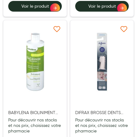
Cannes
Voir le produit
Voir le produit
Chaussures
Prothèses mammaires externes
Ajouter à ma liste d’envie
Ajouter à ma liste d’e
Médication familiale
Orthopédie
Les marques
My Privilege
Les promotions
BABYLENA BIOLINIMENT
DIFRAX BROSSE DENTS
OLEOCALCAIRE 400ML
DOIGT
Pour découvrir nos stocks
Pour découvrir nos stocks
et nos prix, choisissez votre
et nos prix, choisissez votre
pharmacie
pharmacie