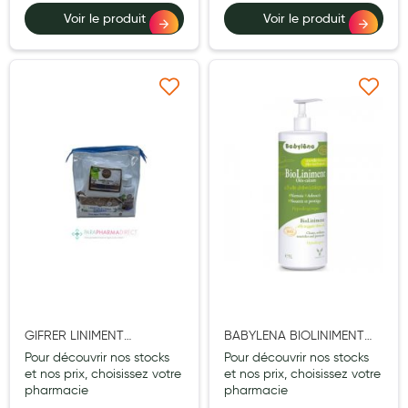
Aromathérapie
Voir le produit
Voir le produit
Diététique minceur
Phytothérapie
Ajouter à ma liste d’envie
Ajouter à ma liste d’e
Régimes médicaux
Gemmothérapie
Confiserie
Voies respiratoires
Oligothérapie
Compléments alimentaires
Médicaments et Santé
GIFRER LINIMENT
BABYLENA BIOLINIMENT
OLEOCALCAIRE 100ML +
OLEOCALCAIRE 1L
Pour découvrir nos stocks
Pour découvrir nos stocks
Premiers soins
LINGETTE
et nos prix, choisissez votre
et nos prix, choisissez votre
pharmacie
pharmacie
Pansements