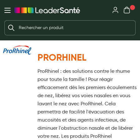
Mon panie
Ma Pharmacie LeaderSanté
Ouvrir
Ouvrir l'application
Beauté et soin
Déjà client ?
Votre panier est vide
Capillaires
Me connecter
Mot de passe oublié ?
Visage
PRORHINEL
Corps
Nouveau client ?
ProRhinel : des solutions contre le rhume
Minceur
Créer un compte
pour toute la famille ! Pour réagir
Hygiène intime
efficacement dès les premiers écoulements
de nez, libérez vos voies nasales en vous
Soins mains et ongles
lavant le nez avec ProRhinel. Cela
Soins des pieds
permettra de facilité l'évacuation des
mucosités et des agents infectieux, de
Dentifrices et bains de bouche
diminuer l'obstruction nasale et de libérer
Brosses à dents et accessoires dentaires
votre nez. Les produits ProRhinel