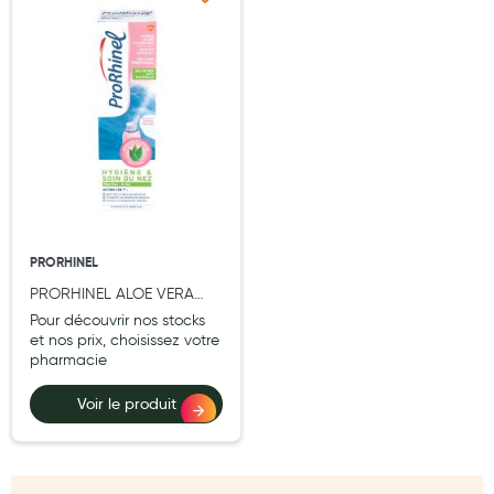
Cannes
Ajouter à ma liste d’envie
Chaussures
Prothèses mammaires externes
Médication familiale
Orthopédie
Les marques
My Privilege
PRORHINEL
PRORHINEL ALOE VERA
Les promotions
JEUNE ENF 100ML
Pour découvrir nos stocks
et nos prix, choisissez votre
pharmacie
Voir le produit