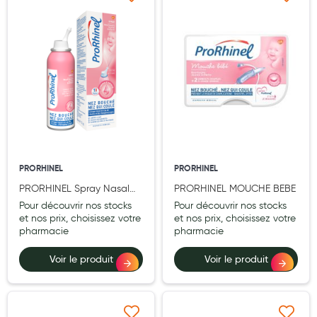
Ajouter à ma liste d’envie
Ajouter à ma liste d’e
Laits infantiles
Biberons et tétines
Toilette du bébé
Accessoires bébé
Alimentation
Soins enfant
PRORHINEL
PRORHINEL
Soins maman
PRORHINEL Spray Nasal
PRORHINEL MOUCHE BEBE
Nourrissons-Jeunes Enfants
Pour découvrir nos stocks
Pour découvrir nos stocks
Tisanes allaitement et compléments alimentaires
100ml
et nos prix, choisissez votre
et nos prix, choisissez votre
pharmacie
pharmacie
Accessoires maternité
Voir le produit
Voir le produit
Gammes spécifiques tisanes allaitement et compléments
maternité
Nature