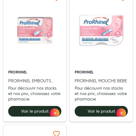
Ajouter à ma liste d’envie
Ajouter à ma liste d’e
Douleurs articulaires et musculaires
Santé séniors
Anti acariens, anti gale, anti tiques, insectifuges
Vétérinaire
Incontinence
Ronflement
PRORHINEL
PRORHINEL
Autotests
PRORHINEL EMBOUTS
PRORHINEL MOUCHE BEBE
JETABLES SOUPLES X10
Pour découvrir nos stocks
Pour découvrir nos stocks
Protections auditives
et nos prix, choisissez votre
et nos prix, choisissez votre
pharmacie
pharmacie
Lunettes
Voir le produit
Voir le produit
Piluliers
Matériel medical