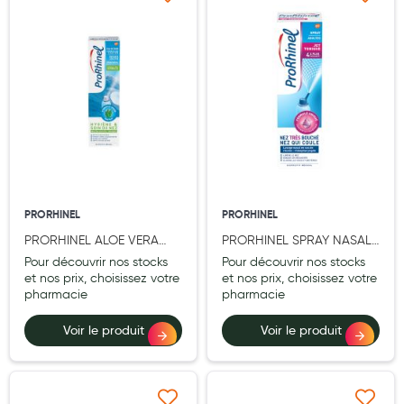
Ajouter à ma liste d’envie
Ajouter à ma liste d’e
Aromathérapie
Diététique minceur
Phytothérapie
Régimes médicaux
Gemmothérapie
Confiserie
PRORHINEL
PRORHINEL
Voies respiratoires
PRORHINEL ALOE VERA
PRORHINEL SPRAY NASAL
Oligothérapie
ENFANT/ADULTE 100ML
JET TONIQUE ADULTE
Pour découvrir nos stocks
Pour découvrir nos stocks
100ML
et nos prix, choisissez votre
et nos prix, choisissez votre
Compléments alimentaires
pharmacie
pharmacie
Médicaments et Santé
Voir le produit
Voir le produit
Premiers soins
Pansements