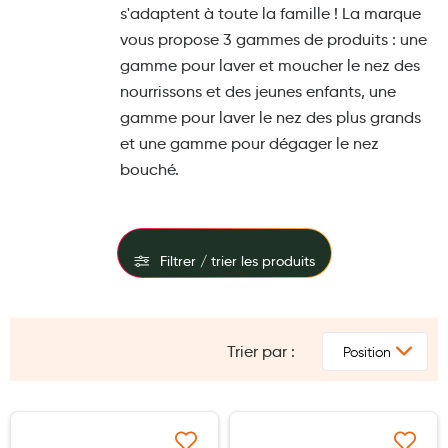
s'adaptent à toute la famille ! La marque
Maquillage
vous propose 3 gammes de produits : une
Pour Homme
gamme pour laver et moucher le nez des
nourrissons et des jeunes enfants, une
Crème solaire - Visage et corps
gamme pour laver le nez des plus grands
Préservatifs - Gels lubrifiants
et une gamme pour dégager le nez
Accessoires, coutellerie, brosserie
bouché.
Bouillottes
Parfums et bougies d'ambiance
Filtrer / trier les produits
Beauté au naturel
FILTRES
Huiles
Trier par :
PRIX
Mon bébé
Soins bébé
Couches