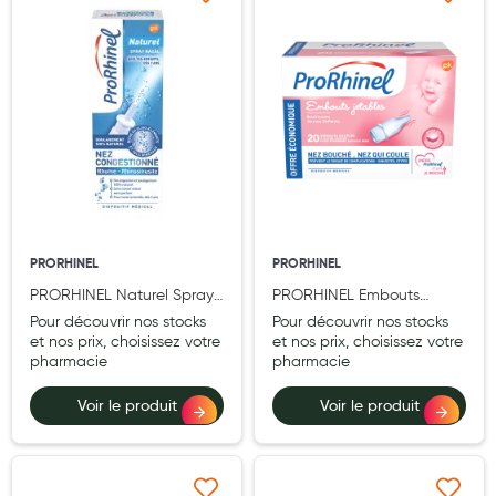
Ajouter à ma liste d’envie
Ajouter à ma liste d’e
Hygiène nasale
Antibactériens
Nutrition clinique
Anti-poux
Solaire et moustique
Piqûres insectes
PRORHINEL
PRORHINEL
Appareils
PRORHINEL Naturel Spray
PRORHINEL Embouts
Nasal 20 ml
jetables souples x 20
Pour découvrir nos stocks
Pour découvrir nos stocks
Soins jambes lourdes
et nos prix, choisissez votre
et nos prix, choisissez votre
pharmacie
pharmacie
Contention veineuse
Voir le produit
Voir le produit
Contactologie
Accessoires pieds et semelles
Soins ORL