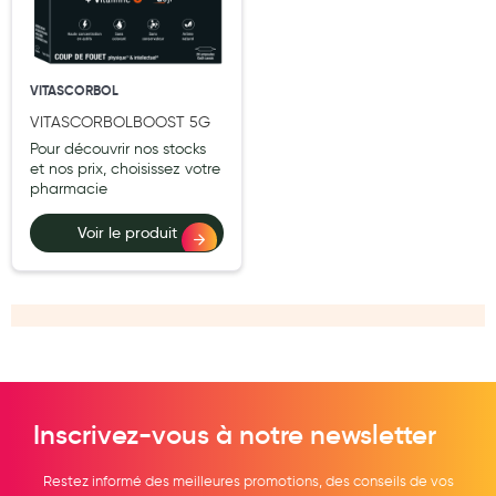
Douleurs articulaires et musculaires
Santé séniors
VITASCORBOL
Anti acariens, anti gale, anti tiques, insectifuges
VITASCORBOLBOOST 5G
Pour découvrir nos stocks
Vétérinaire
et nos prix, choisissez votre
pharmacie
Incontinence
Voir le produit
Ronflement
Autotests
Protections auditives
Lunettes
Piluliers
Inscrivez-vous à notre newsletter
Matériel medical
Restez informé des meilleures promotions, des conseils de vos