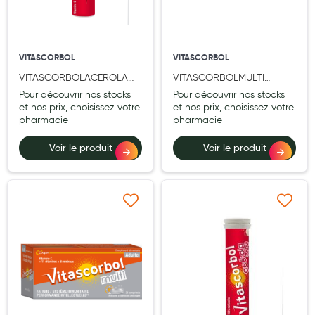
Laits infantiles
Biberons et tétines
VITASCORBOL
VITASCORBOL
Toilette du bébé
VITASCORBOLACEROLA
VITASCORBOLMULTI
TUBE 18 CPR
SENIOR 30 CPR
Pour découvrir nos stocks
Pour découvrir nos stocks
Accessoires bébé
et nos prix, choisissez votre
et nos prix, choisissez votre
pharmacie
pharmacie
Alimentation
Voir le produit
Voir le produit
Soins enfant
Soins maman
Tisanes allaitement et compléments alimentaires
Ajouter à ma liste d’envie
Ajouter à ma liste d’e
Accessoires maternité
Gammes spécifiques tisanes allaitement et compléments
maternité
Nature