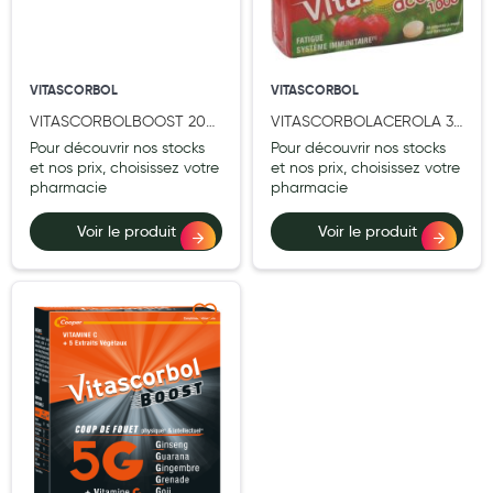
Hygiène nasale
Antibactériens
VITASCORBOL
VITASCORBOL
Nutrition clinique
VITASCORBOLBOOST 20
VITASCORBOLACEROLA 30
CP EFF
CPR LOT2
Pour découvrir nos stocks
Pour découvrir nos stocks
Anti-poux
et nos prix, choisissez votre
et nos prix, choisissez votre
pharmacie
pharmacie
Solaire et moustique
Voir le produit
Voir le produit
Piqûres insectes
Appareils
Soins jambes lourdes
Ajouter à ma liste d’envie
Contention veineuse
Contactologie
Accessoires pieds et semelles
Soins ORL