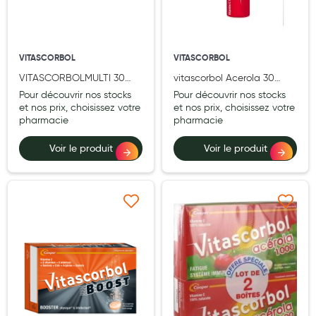
Aromathérapie
Diététique minceur
VITASCORBOL
VITASCORBOL
Phytothérapie
VITASCORBOLMULTI 30
vitascorbol Acerola 30
Régimes médicaux
CPR
comprimés
Pour découvrir nos stocks
Pour découvrir nos stocks
et nos prix, choisissez votre
et nos prix, choisissez votre
Gemmothérapie
pharmacie
pharmacie
Confiserie
Voir le produit
Voir le produit
Voies respiratoires
Oligothérapie
Ajouter à ma liste d’envie
Ajouter à ma liste d’e
Compléments alimentaires
Médicaments et Santé
Premiers soins
Pansements