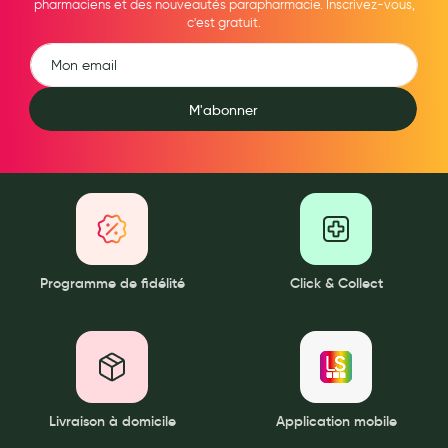
Cannes
pharmaciens et des nouveautés parapharmacie. Inscrivez-vous,
c'est gratuit.
Chaussures
Prothèses mammaires externes
M'abonner
Médication familiale
Orthopédie
Les marques
My Privilege
Les promotions
Programme de fidélité
Click & Collect
Livraison à domicile
Application mobile