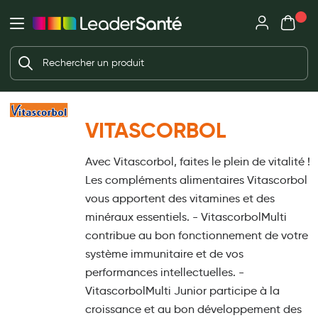
Mon panie
Ma Pharmacie LeaderSanté
Ouvrir
Ouvrir l'application
Beauté et soin
Déjà client ?
Votre panier est vide
Capillaires
Me connecter
Mot de passe oublié ?
Visage
VITASCORBOL
Corps
Nouveau client ?
Avec Vitascorbol, faites le plein de vitalité !
Minceur
Créer un compte
Les compléments alimentaires Vitascorbol
Hygiène intime
vous apportent des vitamines et des
minéraux essentiels. - VitascorbolMulti
Soins mains et ongles
contribue au bon fonctionnement de votre
Soins des pieds
système immunitaire et de vos
performances intellectuelles. -
Dentifrices et bains de bouche
VitascorbolMulti Junior participe à la
Brosses à dents et accessoires dentaires
croissance et au bon développement des