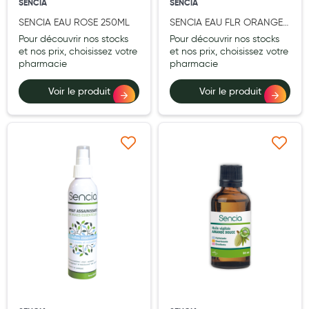
SENCIA
SENCIA
Aromathérapie
SENCIA EAU ROSE 250ML
SENCIA EAU FLR ORANGER
250ML
Diététique minceur
Pour découvrir nos stocks
Pour découvrir nos stocks
et nos prix, choisissez votre
et nos prix, choisissez votre
Phytothérapie
pharmacie
pharmacie
Régimes médicaux
Voir le produit
Voir le produit
Gemmothérapie
Confiserie
Ajouter à ma liste d’envie
Ajouter à ma liste d’e
Voies respiratoires
Oligothérapie
Compléments alimentaires
Médicaments et Santé
Premiers soins
Pansements