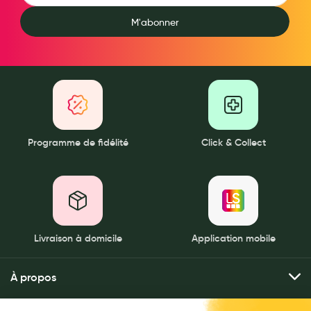
M'abonner
Douleurs articulaires et musculaires
Santé séniors
Anti acariens, anti gale, anti tiques, insectifuges
Vétérinaire
Incontinence
Programme de fidélité
Click & Collect
Ronflement
Autotests
Protections auditives
Lunettes
Livraison à domicile
Application mobile
Piluliers
À propos
Matériel medical
Qui sommes-nous ?