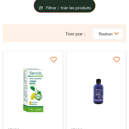
Maquillage
Filtrer / trier les produits
Pour Homme
FILTRES
Crème solaire - Visage et corps
Trier par :
PRIX
Préservatifs - Gels lubrifiants
Accessoires, coutellerie, brosserie
Bouillottes
Ajouter à ma liste d’envie
Ajouter à ma liste d’e
Parfums et bougies d'ambiance
Beauté au naturel
Huiles
Mon bébé
Soins bébé
Couches