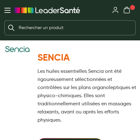
Mon panie
Ma Pharmacie LeaderSanté
Ouvrir
Ouvrir l'application
Beauté et soin
Déjà client ?
Votre panier est vide
Capillaires
Me connecter
Mot de passe oublié ?
Visage
SENCIA
Corps
Nouveau client ?
Les huiles essentielles Sencia ont été
Minceur
Créer un compte
rigoureusement sélectionnées et
Hygiène intime
contrôlées sur les plans organoleptiques et
physico-chimiques. Elles sont
Soins mains et ongles
traditionnellement utilisées en massages
Soins des pieds
relaxants, avant ou après les efforts
physiques.
Dentifrices et bains de bouche
Brosses à dents et accessoires dentaires