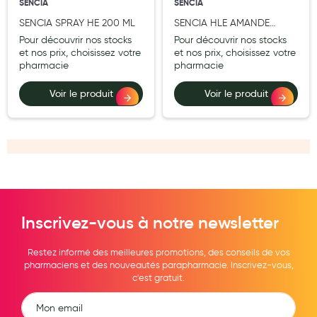
SENCIA
SENCIA
Hygiène nasale
SENCIA SPRAY HE 200 ML
SENCIA HLE AMANDE
DOUCE 50 ML
Pour découvrir nos stocks
Pour découvrir nos stocks
Antibactériens
et nos prix, choisissez votre
et nos prix, choisissez votre
pharmacie
pharmacie
Nutrition clinique
Voir le produit
Voir le produit
Anti-poux
Solaire et moustique
Piqûres insectes
Appareils
Soins jambes lourdes
Inscrivez-vous à notre newsletter
Contention veineuse
Restez informé des meilleures promotions, des conseils de vos
Contactologie
pharmaciens et des nouveautés parapharmacie. Inscrivez-vous,
c'est gratuit.
Accessoires pieds et semelles
Soins ORL