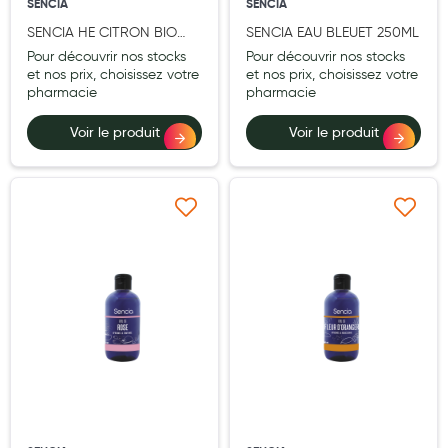
SENCIA
SENCIA
Laits infantiles
SENCIA HE CITRON BIO
SENCIA EAU BLEUET 250ML
10ML
Pour découvrir nos stocks
Pour découvrir nos stocks
Biberons et tétines
et nos prix, choisissez votre
et nos prix, choisissez votre
pharmacie
pharmacie
Toilette du bébé
Voir le produit
Voir le produit
Accessoires bébé
Alimentation
Soins enfant
Ajouter à ma liste d’envie
Ajouter à ma liste d’e
Soins maman
Tisanes allaitement et compléments alimentaires
Accessoires maternité
Gammes spécifiques tisanes allaitement et compléments
maternité
Nature