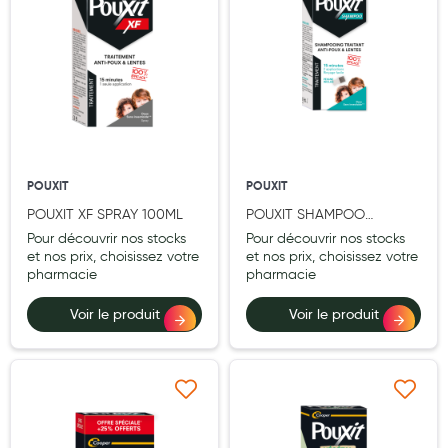
Douleurs articulaires et musculaires
Santé séniors
Anti acariens, anti gale, anti tiques, insectifuges
Vétérinaire
Incontinence
POUXIT
POUXIT
POUXIT XF SPRAY 100ML
POUXIT SHAMPOO
Ronflement
200ML+PEIGNE
Pour découvrir nos stocks
Pour découvrir nos stocks
et nos prix, choisissez votre
et nos prix, choisissez votre
Autotests
pharmacie
pharmacie
Protections auditives
Voir le produit
Voir le produit
Lunettes
Piluliers
Ajouter à ma liste d’envie
Ajouter à ma liste d’e
Matériel medical