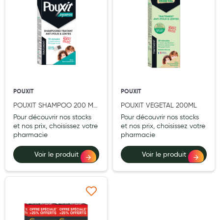
Cannes
Chaussures
Prothèses mammaires externes
Médication familiale
Orthopédie
POUXIT
POUXIT
Les marques
POUXIT SHAMPOO 200 ML
POUXIT VEGETAL 200ML
My Privilege
+ 50 ML OFF
Pour découvrir nos stocks
Pour découvrir nos stocks
et nos prix, choisissez votre
et nos prix, choisissez votre
Les promotions
pharmacie
pharmacie
Voir le produit
Voir le produit
Ajouter à ma liste d’envie