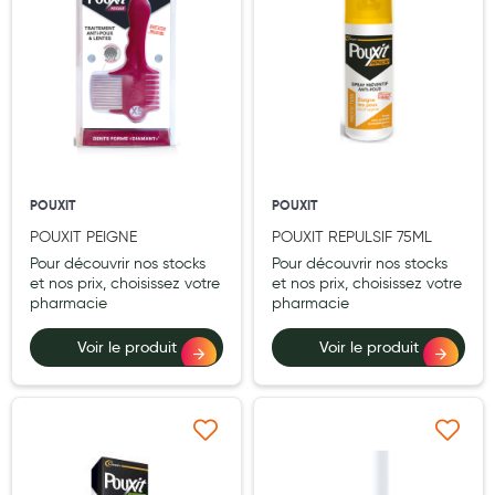
Laits infantiles
Biberons et tétines
Toilette du bébé
Accessoires bébé
Alimentation
POUXIT
POUXIT
POUXIT PEIGNE
POUXIT REPULSIF 75ML
Soins enfant
Pour découvrir nos stocks
Pour découvrir nos stocks
Soins maman
et nos prix, choisissez votre
et nos prix, choisissez votre
pharmacie
pharmacie
Tisanes allaitement et compléments alimentaires
Voir le produit
Voir le produit
Accessoires maternité
Gammes spécifiques tisanes allaitement et compléments
maternité
Ajouter à ma liste d’envie
Ajouter à ma liste d’e
Nature