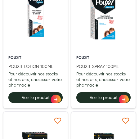
Hygiène nasale
Antibactériens
Nutrition clinique
Anti-poux
Solaire et moustique
POUXIT
POUXIT
POUXIT LOTION 100ML
POUXIT SPRAY 100ML
Piqûres insectes
Pour découvrir nos stocks
Pour découvrir nos stocks
Appareils
et nos prix, choisissez votre
et nos prix, choisissez votre
pharmacie
pharmacie
Soins jambes lourdes
Voir le produit
Voir le produit
Contention veineuse
Contactologie
Ajouter à ma liste d’envie
Ajouter à ma liste d’e
Accessoires pieds et semelles
Soins ORL