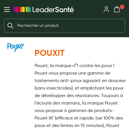
Mon panie
Ma Pharmacie LeaderSanté
Ouvrir
Ouvrir l'application
Beauté et soin
Déjà client ?
Votre panier est vide
Capillaires
Me connecter
Mot de passe oublié ?
Visage
POUXIT
Corps
Nouveau client ?
Pouxit, la marque n°1 contre les poux !
Minceur
Créer un compte
Pouxit vous propose une gamme de
Hygiène intime
traitements anti-poux agissant en douceur
(sans insecticides), et empêchant les poux
Soins mains et ongles
de développer des résistances. Toujours à
Soins des pieds
l'écoute des mamans, la marque Pouxit
vous propose 4 gammes de produits :
Dentifrices et bains de bouche
Pouxit XF (efficace et rapide, tue 100% des
Brosses à dents et accessoires dentaires
poux et des lentes en 15 minutes), Pouxit