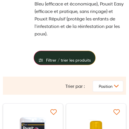
Bleu (efficace et économique), Pouxit Easy
Maquillage
(efficace et pratique, sans rinçage) et
Pour Homme
Pouxit Répulsif (protège les enfants de
l'infestation et de la réinfestation par les
Crème solaire - Visage et corps
poux).
Préservatifs - Gels lubrifiants
Accessoires, coutellerie, brosserie
Bouillottes
Filtrer / trier les produits
Parfums et bougies d'ambiance
FILTRES
Beauté au naturel
Trier par :
PRIX
Huiles
Mon bébé
Soins bébé
Ajouter à ma liste d’envie
Ajouter à ma liste d’e
Couches