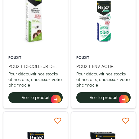
Aromathérapie
Diététique minceur
Phytothérapie
Régimes médicaux
Gemmothérapie
POUXIT
POUXIT
Confiserie
POUXIT DECOLLEUR DE
POUXIT ENV ACTIF
LENTES 100G
VEGETAL 150 ML
Pour découvrir nos stocks
Pour découvrir nos stocks
Voies respiratoires
et nos prix, choisissez votre
et nos prix, choisissez votre
pharmacie
pharmacie
Oligothérapie
Voir le produit
Voir le produit
Compléments alimentaires
Médicaments et Santé
Premiers soins
Ajouter à ma liste d’envie
Ajouter à ma liste d’e
Pansements