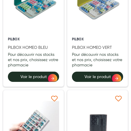
Hygiène nasale
Antibactériens
Nutrition clinique
PILBOX
PILBOX
Anti-poux
PILBOX HOMEO BLEU
PILBOX HOMEO VERT
Solaire et moustique
Pour découvrir nos stocks
Pour découvrir nos stocks
et nos prix, choisissez votre
et nos prix, choisissez votre
Piqûres insectes
pharmacie
pharmacie
Appareils
Voir le produit
Voir le produit
Soins jambes lourdes
Contention veineuse
Ajouter à ma liste d’envie
Ajouter à ma liste d’e
Contactologie
Accessoires pieds et semelles
Soins ORL