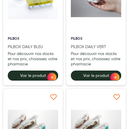
Cannes
Chaussures
Prothèses mammaires externes
Médication familiale
PILBOX
PILBOX
Orthopédie
PILBOX DAILY BLEU
PILBOX DAILY VERT
Pour découvrir nos stocks
Pour découvrir nos stocks
Les marques
et nos prix, choisissez votre
et nos prix, choisissez votre
pharmacie
pharmacie
My Privilege
Voir le produit
Voir le produit
Les promotions
Ajouter à ma liste d’envie
Ajouter à ma liste d’e