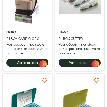
Aromathérapie
Diététique minceur
Phytothérapie
Régimes médicaux
PILBOX
PILBOX
PILBOX CARDIO GRIS
PILBOX CUTTER
Gemmothérapie
TURQUOISE
Pour découvrir nos stocks
Pour découvrir nos stocks
et nos prix, choisissez votre
et nos prix, choisissez votre
Confiserie
pharmacie
pharmacie
Voies respiratoires
Voir le produit
Voir le produit
Oligothérapie
Compléments alimentaires
Ajouter à ma liste d’envie
Ajouter à ma liste d’e
Médicaments et Santé
Premiers soins
Pansements