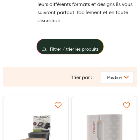
leurs différents formats et designs ils vous
Maquillage
suivront partout, facilement et en toute
Pour Homme
discrétion.
Crème solaire - Visage et corps
Préservatifs - Gels lubrifiants
Filtrer / trier les produits
Accessoires, coutellerie, brosserie
FILTRES
Bouillottes
Parfums et bougies d'ambiance
Trier par :
PRIX
Beauté au naturel
Huiles
Ajouter à ma liste d’envie
Ajouter à ma liste d’e
Mon bébé
Soins bébé
Couches