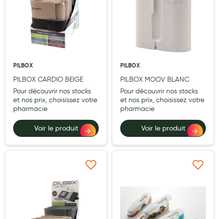
Laits infantiles
Biberons et tétines
Toilette du bébé
PILBOX
PILBOX
Accessoires bébé
PILBOX CARDIO BEIGE
PILBOX MOOV BLANC
Alimentation
Pour découvrir nos stocks
Pour découvrir nos stocks
et nos prix, choisissez votre
et nos prix, choisissez votre
Soins enfant
pharmacie
pharmacie
Soins maman
Voir le produit
Voir le produit
Tisanes allaitement et compléments alimentaires
Accessoires maternité
Ajouter à ma liste d’envie
Ajouter à ma liste d’e
Gammes spécifiques tisanes allaitement et compléments
maternité
Nature