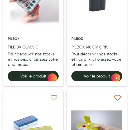
Douleurs articulaires et musculaires
Santé séniors
Anti acariens, anti gale, anti tiques, insectifuges
PILBOX
PILBOX
Vétérinaire
PILBOX CLASSIC
PILBOX MOOV GRIS
Incontinence
Pour découvrir nos stocks
Pour découvrir nos stocks
et nos prix, choisissez votre
et nos prix, choisissez votre
pharmacie
pharmacie
Ronflement
Autotests
Voir le produit
Voir le produit
Protections auditives
Lunettes
Ajouter à ma liste d’envie
Ajouter à ma liste d’e
Piluliers
Matériel medical