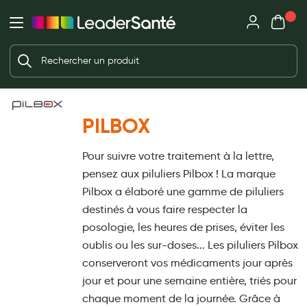
Mon panie
Ma Pharmacie LeaderSanté
Ouvrir
Ouvrir l'application
Beauté et soin
Déjà client ?
Votre panier est vide
Capillaires
Me connecter
Mot de passe oublié ?
Visage
PILBOX
Corps
Nouveau client ?
Pour suivre votre traitement à la lettre,
Minceur
Créer un compte
pensez aux piluliers Pilbox ! La marque
Hygiène intime
Pilbox a élaboré une gamme de piluliers
destinés à vous faire respecter la
Soins mains et ongles
posologie, les heures de prises, éviter les
Soins des pieds
oublis ou les sur-doses... Les piluliers Pilbox
conserveront vos médicaments jour après
Dentifrices et bains de bouche
jour et pour une semaine entière, triés pour
Brosses à dents et accessoires dentaires
chaque moment de la journée. Grâce à