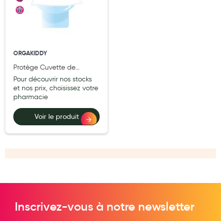
Douleurs articulaires et musculaires
Santé séniors
ORGAKIDDY
Anti acariens, anti gale, anti tiques, insectifuges
Protège Cuvette de
Vétérinaire
Toilettes Jetable Classique
Pour découvrir nos stocks
- Pochette de 10
et nos prix, choisissez votre
Incontinence
pharmacie
Ronflement
Voir le produit
Autotests
Protections auditives
Lunettes
Piluliers
Inscrivez-vous à notre newsletter
Matériel medical