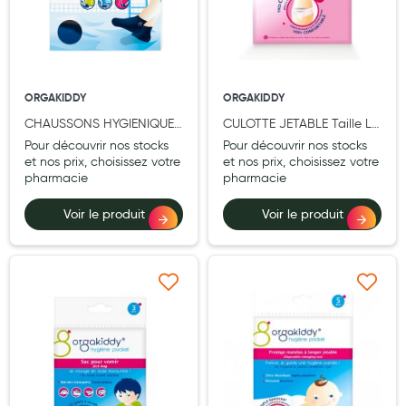
Aromathérapie
Diététique minceur
Phytothérapie
ORGAKIDDY
ORGAKIDDY
Régimes médicaux
CHAUSSONS HYGIENIQUES
CULOTTE JETABLE Taille L -
LATEX Tailles 32/35 - Boîte
Pochette de 4
Pour découvrir nos stocks
Pour découvrir nos stocks
Gemmothérapie
de 1
et nos prix, choisissez votre
et nos prix, choisissez votre
pharmacie
pharmacie
Confiserie
Voir le produit
Voir le produit
Voies respiratoires
Oligothérapie
Compléments alimentaires
Ajouter à ma liste d’envie
Ajouter à ma liste d’e
Médicaments et Santé
Premiers soins
Pansements