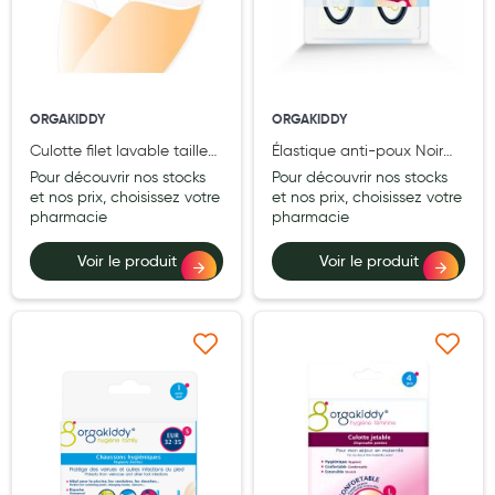
Laits infantiles
Biberons et tétines
Toilette du bébé
ORGAKIDDY
ORGAKIDDY
Culotte filet lavable taille
Élastique anti-poux Noir
Accessoires bébé
Unique Pochette de 5
INNOVATION, BREVETÉ
Pour découvrir nos stocks
Pour découvrir nos stocks
Sachet de 4
Alimentation
et nos prix, choisissez votre
et nos prix, choisissez votre
pharmacie
pharmacie
Soins enfant
Voir le produit
Voir le produit
Soins maman
Tisanes allaitement et compléments alimentaires
Ajouter à ma liste d’envie
Ajouter à ma liste d’e
Accessoires maternité
Gammes spécifiques tisanes allaitement et compléments
maternité
Nature