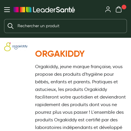
Mon panie
Ma Pharmacie LeaderSanté
Ouvrir
Ouvrir l'application
Beauté et soin
Déjà client ?
Votre panier est vide
Capillaires
Me connecter
Mot de passe oublié ?
Visage
ORGAKIDDY
Corps
Nouveau client ?
Orgakiddy, jeune marque française, vous
Minceur
Créer un compte
propose des produits d'hygiène pour
Hygiène intime
bébés, enfants et parents. Pratiques et
astucieux, les produits Orgakiddy
Soins mains et ongles
faciliteront votre quotidien et deviendront
Soins des pieds
rapidement des produits dont vous ne
pourrez plus vous passer ! L'ensemble des
Dentifrices et bains de bouche
produits Orgakiddy est certifié par des
Brosses à dents et accessoires dentaires
laboratoires indépendants et développé