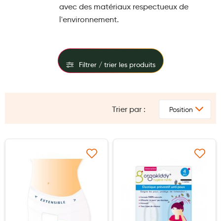
avec des matériaux respectueux de
Maquillage
l'environnement.
Pour Homme
Crème solaire - Visage et corps
Préservatifs - Gels lubrifiants
Filtrer / trier les produits
Accessoires, coutellerie, brosserie
FILTRES
Bouillottes
Trier par :
PRIX
Parfums et bougies d'ambiance
Beauté au naturel
Huiles
Ajouter à ma liste d’envie
Ajouter à ma liste d’e
Mon bébé
Soins bébé
Couches