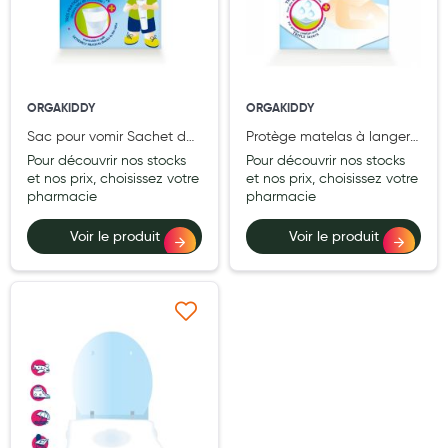
Hygiène nasale
Antibactériens
Nutrition clinique
ORGAKIDDY
ORGAKIDDY
Sac pour vomir Sachet de
Protège matelas à langer
Anti-poux
3
jetable Blanc Pochette de
Pour découvrir nos stocks
Pour découvrir nos stocks
5
Solaire et moustique
et nos prix, choisissez votre
et nos prix, choisissez votre
pharmacie
pharmacie
Piqûres insectes
Voir le produit
Voir le produit
Appareils
Soins jambes lourdes
Ajouter à ma liste d’envie
Contention veineuse
Contactologie
Accessoires pieds et semelles
Soins ORL