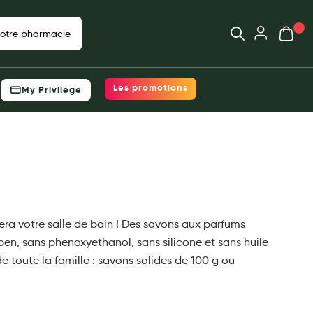
Ouvrir
Mon pani
votre pharmacie
Déjà client ?
 prix, choisissez
Votre panier est vide
Les promotions
My Privilege
e
Me connecter
Mot de passe oublié ?
acie
Nouveau client ?
Créer un compte
era votre salle de bain ! Des savons aux parfums
en, sans phenoxyethanol, sans silicone et sans huile
 toute la famille : savons solides de 100 g ou