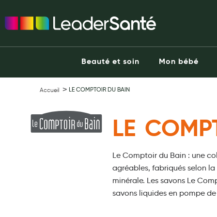
Ma Pharmacie LeaderSanté
Ouvrir l'application
Beauté et soin
Capillaires
Beauté et soin
Mon bébé
Visage
Corps
LE COMPTOIR DU BAIN
Accueil
Minceur
Hygiène intime
LE COMP
Soins mains et ongles
Soins des pieds
Dentifrices et bains de bouche
Le Comptoir du Bain : une col
agréables, fabriqués selon la
Brosses à dents et accessoires dentaires
minérale. Les savons Le Compt
Maquillage
savons liquides en pompe de 5
Pour Homme
Crème solaire - Visage et corps