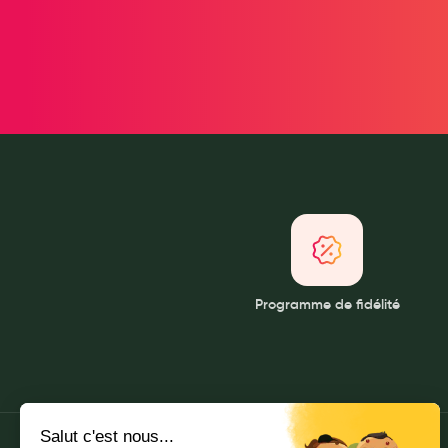
Soins maman
Tisanes allaitement et compléments alimentaires
Accessoires maternité
Gammes spécifiques tisanes allaitement et compléments mat
Nature
Aromathérapie
Diététique minceur
Phytothérapie
Régimes médicaux
Gemmothérapie
Confiserie
Programme de fidélité
Voies respiratoires
Oligothérapie
Compléments alimentaires
Médicaments et Santé
Premiers soins