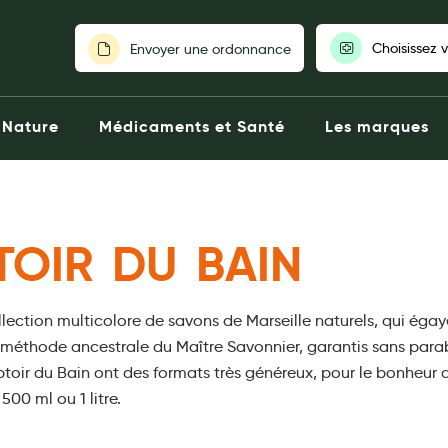
Choisissez 
Envoyer une ordonnance
Pour découvrir nos stocks et nos
Nature
Médicaments et Santé
Les marques
votre pharmaci
Choisir ma pharm
TOIR DU BAIN
lection multicolore de savons de Marseille naturels, qui égay
 méthode ancestrale du Maître Savonnier, garantis sans parab
oir du Bain ont des formats très généreux, pour le bonheur de
00 ml ou 1 litre.