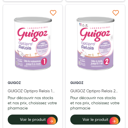
Aromathérapie
Diététique minceur
Ajouter à ma liste d’envie
Ajouter à ma liste d’e
Phytothérapie
Régimes médicaux
Gemmothérapie
Confiserie
Voies respiratoires
Oligothérapie
GUIGOZ
GUIGOZ
GUIGOZ Optipro Relais 1
GUIGOZ Optipro Relais 2
Compléments alimentaires
800g
800g
Pour découvrir nos stocks
Pour découvrir nos stocks
Médicaments et Santé
et nos prix, choisissez votre
et nos prix, choisissez votre
pharmacie
pharmacie
Premiers soins
Voir le produit
Voir le produit
Pansements