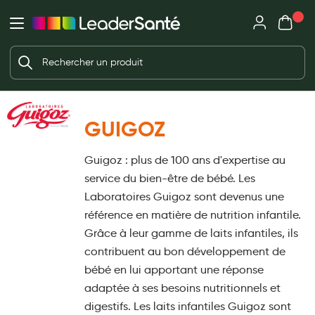
Mon panie
Ma Pharmacie LeaderSanté
Ouvrir
Ouvrir l'application
Beauté et soin
Déjà client ?
Votre panier est vide
Capillaires
Me connecter
Mot de passe oublié ?
Visage
GUIGOZ
Corps
Nouveau client ?
Guigoz : plus de 100 ans d'expertise au
Minceur
Créer un compte
service du bien-être de bébé. Les
Hygiène intime
Laboratoires Guigoz sont devenus une
référence en matière de nutrition infantile.
Soins mains et ongles
Grâce à leur gamme de laits infantiles, ils
Soins des pieds
contribuent au bon développement de
bébé en lui apportant une réponse
Dentifrices et bains de bouche
adaptée à ses besoins nutritionnels et
Brosses à dents et accessoires dentaires
digestifs. Les laits infantiles Guigoz sont