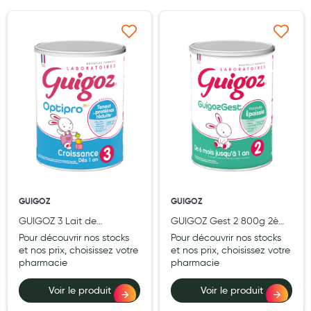
Laits infantiles
Ajouter à ma liste d’envie
Ajouter à ma liste d’e
Biberons et tétines
Toilette du bébé
Accessoires bébé
Alimentation
Soins enfant
Soins maman
GUIGOZ
GUIGOZ
Tisanes allaitement et compléments alimentaires
GUIGOZ 3 Lait de
GUIGOZ Gest 2 800g 2ème
Accessoires maternité
Croissance dès 1 an 800g
âge dès 6 mois
Pour découvrir nos stocks
Pour découvrir nos stocks
et nos prix, choisissez votre
et nos prix, choisissez votre
Gammes spécifiques tisanes allaitement et compléments
pharmacie
pharmacie
maternité
Voir le produit
Voir le produit
Nature