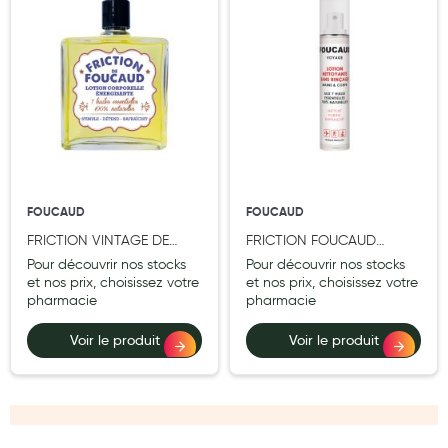
Cannes
Chaussures
Prothèses mammaires externes
Médication familiale
Orthopédie
Les marques
FOUCAUD
FOUCAUD
My Privilege
FRICTION VINTAGE DE
FRICTION FOUCAUD
FOUCAUD 100 ml
VOYAGE 50ML
Pour découvrir nos stocks
Pour découvrir nos stocks
Les promotions
et nos prix, choisissez votre
et nos prix, choisissez votre
pharmacie
pharmacie
Voir le produit
Voir le produit