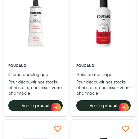
Laits infantiles
Biberons et tétines
Toilette du bébé
Accessoires bébé
Alimentation
FOUCAUD
FOUCAUD
Soins enfant
Creme podologique
Huile de massage
Soins maman
foucaud tube 50 gr
revitalisante foucaud
Pour découvrir nos stocks
Pour découvrir nos stocks
flacon plastique 200 ml
et nos prix, choisissez votre
et nos prix, choisissez votre
Tisanes allaitement et compléments alimentaires
pharmacie
pharmacie
Accessoires maternité
Voir le produit
Voir le produit
Gammes spécifiques tisanes allaitement et compléments
maternité
Nature
Ajouter à ma liste d’envie
Ajouter à ma liste d’e