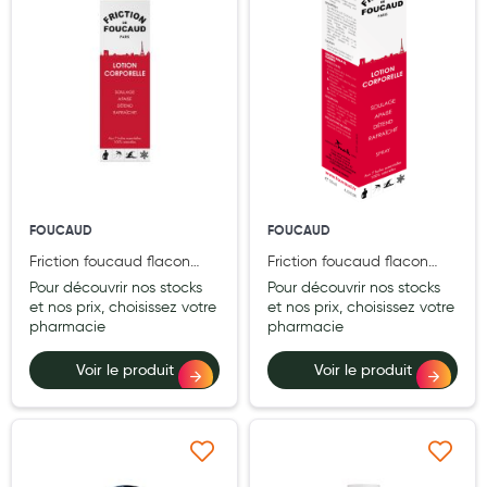
Douleurs articulaires et musculaires
Santé séniors
Anti acariens, anti gale, anti tiques, insectifuges
Vétérinaire
Incontinence
FOUCAUD
FOUCAUD
Ronflement
Friction foucaud flacon
Friction foucaud flacon
verre 500 ml
vaporisateur plastique 125
Autotests
Pour découvrir nos stocks
Pour découvrir nos stocks
ml rechargeable
et nos prix, choisissez votre
et nos prix, choisissez votre
Protections auditives
pharmacie
pharmacie
Lunettes
Voir le produit
Voir le produit
Piluliers
Matériel medical
Ajouter à ma liste d’envie
Ajouter à ma liste d’e