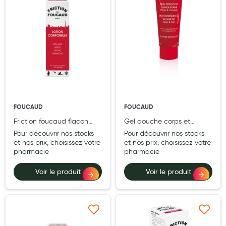
Hygiène nasale
Antibactériens
Nutrition clinique
Anti-poux
Solaire et moustique
FOUCAUD
FOUCAUD
Piqûres insectes
Friction foucaud flacon
Gel douche corps et
Appareils
verre 250 ml
cheveux foucaud flacon
Pour découvrir nos stocks
Pour découvrir nos stocks
plastique 200 ml
et nos prix, choisissez votre
et nos prix, choisissez votre
Soins jambes lourdes
pharmacie
pharmacie
Contention veineuse
Voir le produit
Voir le produit
Contactologie
Accessoires pieds et semelles
Ajouter à ma liste d’envie
Ajouter à ma liste d’e
Soins ORL