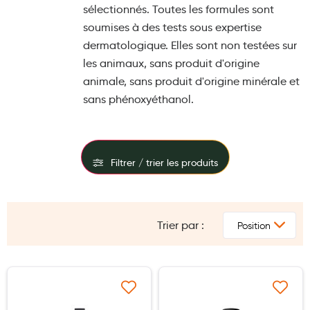
sélectionnés. Toutes les formules sont
Maquillage
soumises à des tests sous expertise
Pour Homme
dermatologique. Elles sont non testées sur
les animaux, sans produit d'origine
Crème solaire - Visage et corps
animale, sans produit d'origine minérale et
Préservatifs - Gels lubrifiants
sans phénoxyéthanol.
Accessoires, coutellerie, brosserie
Bouillottes
Filtrer / trier les produits
Parfums et bougies d'ambiance
Beauté au naturel
FILTRES
Huiles
Trier par :
PRIX
Mon bébé
Soins bébé
Ajouter à ma liste d’envie
Ajouter à ma liste d’e
Couches