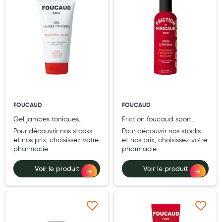
Aromathérapie
Diététique minceur
Phytothérapie
Régimes médicaux
Gemmothérapie
Confiserie
FOUCAUD
FOUCAUD
Gel jambes toniques
Friction foucaud sport
Voies respiratoires
foucaud tube 150 ml
flacon plastique 200 ml
Pour découvrir nos stocks
Pour découvrir nos stocks
Oligothérapie
et nos prix, choisissez votre
et nos prix, choisissez votre
pharmacie
pharmacie
Compléments alimentaires
Voir le produit
Voir le produit
Médicaments et Santé
Premiers soins
Ajouter à ma liste d’envie
Ajouter à ma liste d’e
Pansements