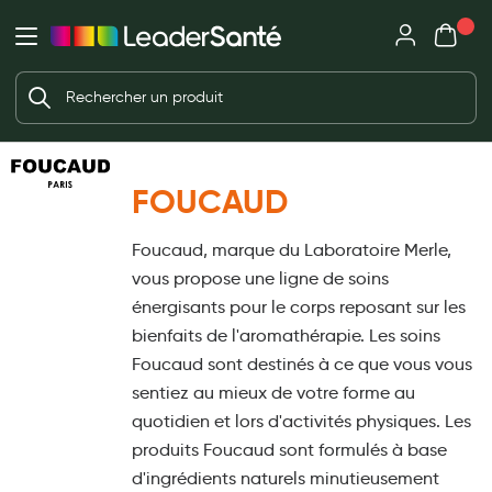
Mon panie
Ma Pharmacie LeaderSanté
Ouvrir
Ouvrir l'application
Beauté et soin
Déjà client ?
Votre panier est vide
Capillaires
Me connecter
Mot de passe oublié ?
Visage
FOUCAUD
Corps
Nouveau client ?
Foucaud, marque du Laboratoire Merle,
Minceur
Créer un compte
vous propose une ligne de soins
Hygiène intime
énergisants pour le corps reposant sur les
bienfaits de l'aromathérapie. Les soins
Soins mains et ongles
Foucaud sont destinés à ce que vous vous
Soins des pieds
sentiez au mieux de votre forme au
quotidien et lors d'activités physiques. Les
Dentifrices et bains de bouche
produits Foucaud sont formulés à base
Brosses à dents et accessoires dentaires
d'ingrédients naturels minutieusement