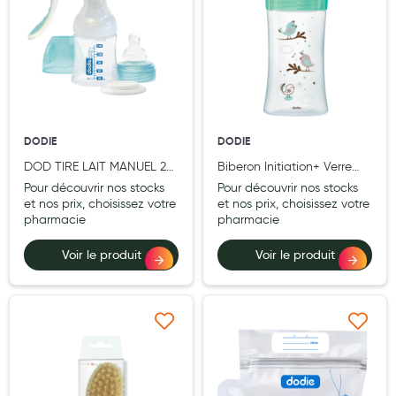
Cannes
Chaussures
Prothèses mammaires externes
Médication familiale
Orthopédie
DODIE
DODIE
DOD TIRE LAIT MANUEL 2
Biberon Initiation+ Verre
Les marques
PHASES
270ML Oiseaux
Pour découvrir nos stocks
Pour découvrir nos stocks
et nos prix, choisissez votre
et nos prix, choisissez votre
My Privilege
pharmacie
pharmacie
Les promotions
Voir le produit
Voir le produit
Ajouter à ma liste d’envie
Ajouter à ma liste d’e