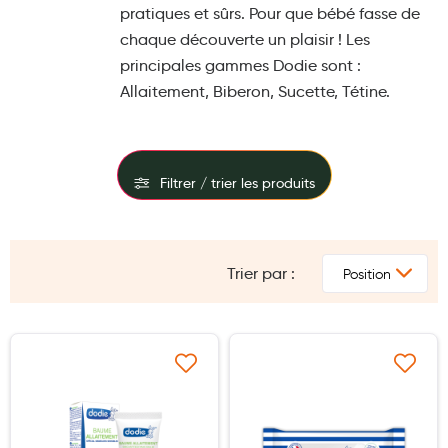
pratiques et sûrs. Pour que bébé fasse de
Maquillage
chaque découverte un plaisir ! Les
Pour Homme
principales gammes Dodie sont :
Allaitement, Biberon, Sucette, Tétine.
Crème solaire - Visage et corps
Préservatifs - Gels lubrifiants
Accessoires, coutellerie, brosserie
Filtrer / trier les produits
Bouillottes
FILTRES
Parfums et bougies d'ambiance
Trier par :
PRIX
Beauté au naturel
Huiles
Mon bébé
Ajouter à ma liste d’envie
Ajouter à ma liste d’e
Soins bébé
Couches