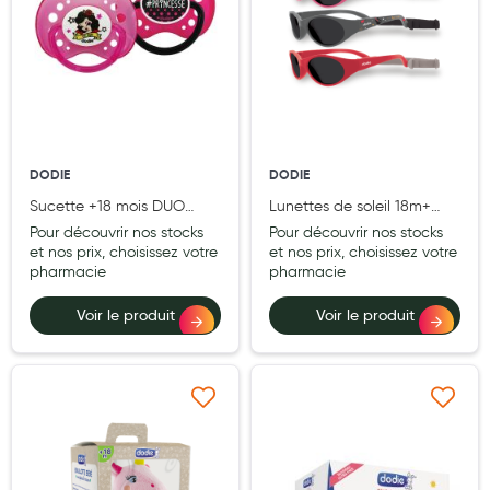
Hygiène nasale
Antibactériens
Nutrition clinique
Anti-poux
DODIE
DODIE
Solaire et moustique
Sucette +18 mois DUO
Lunettes de soleil 18m+
ANIMAUX RIGOLOS FILLE
vendues en prêt à vendre
Pour découvrir nos stocks
Pour découvrir nos stocks
Piqûres insectes
A71
x12 (4 modèles)
et nos prix, choisissez votre
et nos prix, choisissez votre
pharmacie
pharmacie
Appareils
Voir le produit
Voir le produit
Soins jambes lourdes
Contention veineuse
Contactologie
Ajouter à ma liste d’envie
Ajouter à ma liste d’e
Accessoires pieds et semelles
Soins ORL