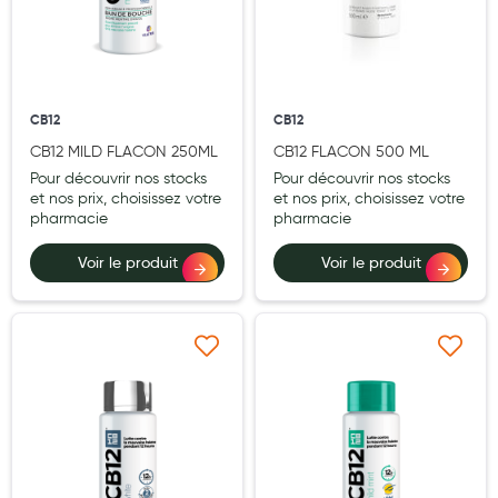
Laits infantiles
Biberons et tétines
Toilette du bébé
CB12
CB12
CB12 MILD FLACON 250ML
CB12 FLACON 500 ML
Accessoires bébé
Pour découvrir nos stocks
Pour découvrir nos stocks
Alimentation
et nos prix, choisissez votre
et nos prix, choisissez votre
pharmacie
pharmacie
Soins enfant
Voir le produit
Voir le produit
Soins maman
Tisanes allaitement et compléments alimentaires
Ajouter à ma liste d’envie
Ajouter à ma liste d’e
Accessoires maternité
Gammes spécifiques tisanes allaitement et compléments
maternité
Nature