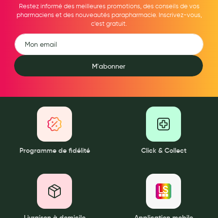
Restez informé des meilleures promotions, des conseils de vos
pharmaciens et des nouveautés parapharmacie. Inscrivez-vous,
Douleurs articulaires et musculaires
c'est gratuit.
Santé séniors
Anti acariens, anti gale, anti tiques, insectifuges
M'abonner
Vétérinaire
Incontinence
Ronflement
Autotests
Protections auditives
Programme de fidélité
Click & Collect
Lunettes
Piluliers
Matériel medical
Livraison à domicile
Application mobile