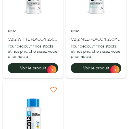
Aromathérapie
Diététique minceur
Phytothérapie
CB12
CB12
Régimes médicaux
CB12 WHITE FLACON 250
CB12 MILD FLACON 250ML
ML
Pour découvrir nos stocks
Pour découvrir nos stocks
Gemmothérapie
et nos prix, choisissez votre
et nos prix, choisissez votre
pharmacie
pharmacie
Confiserie
Voir le produit
Voir le produit
Voies respiratoires
Oligothérapie
Compléments alimentaires
Ajouter à ma liste d’envie
Médicaments et Santé
Premiers soins
Pansements