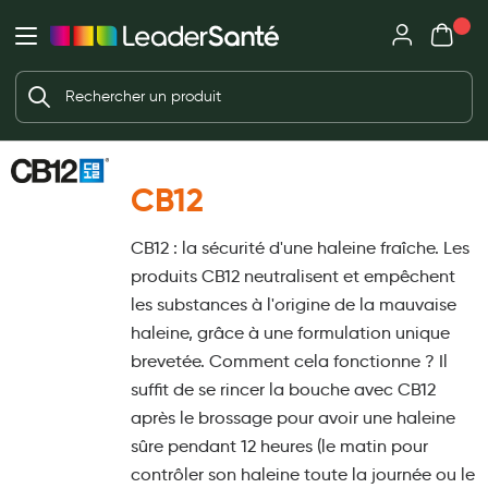
Mon panie
Ma Pharmacie LeaderSanté
Ouvrir
Ouvrir l'application
Beauté et soin
Déjà client ?
Votre panier est vide
Capillaires
Me connecter
Mot de passe oublié ?
Visage
CB12
Corps
Nouveau client ?
CB12 : la sécurité d'une haleine fraîche. Les
Minceur
Créer un compte
produits CB12 neutralisent et empêchent
Hygiène intime
les substances à l'origine de la mauvaise
haleine, grâce à une formulation unique
Soins mains et ongles
brevetée. Comment cela fonctionne ? Il
Soins des pieds
suffit de se rincer la bouche avec CB12
après le brossage pour avoir une haleine
Dentifrices et bains de bouche
sûre pendant 12 heures (le matin pour
Brosses à dents et accessoires dentaires
contrôler son haleine toute la journée ou le