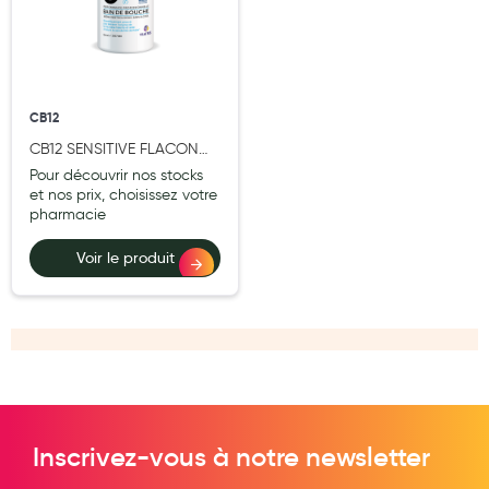
Hygiène nasale
Antibactériens
Nutrition clinique
CB12
CB12 SENSITIVE FLACON
Anti-poux
250ML
Pour découvrir nos stocks
Solaire et moustique
et nos prix, choisissez votre
pharmacie
Piqûres insectes
Voir le produit
Appareils
Soins jambes lourdes
Contention veineuse
Contactologie
Accessoires pieds et semelles
Inscrivez-vous à notre newsletter
Soins ORL