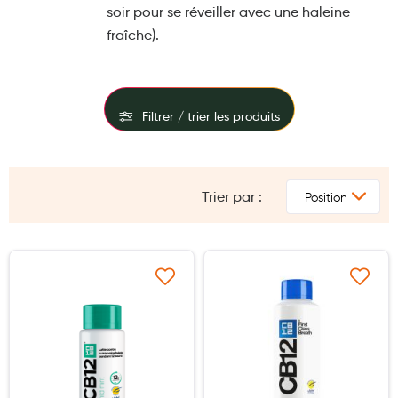
soir pour se réveiller avec une haleine
Maquillage
fraîche).
Pour Homme
Crème solaire - Visage et corps
Préservatifs - Gels lubrifiants
Filtrer / trier les produits
Accessoires, coutellerie, brosserie
FILTRES
Bouillottes
Trier par :
PRIX
Parfums et bougies d'ambiance
Beauté au naturel
Huiles
Ajouter à ma liste d’envie
Ajouter à ma liste d’e
Mon bébé
Soins bébé
Couches