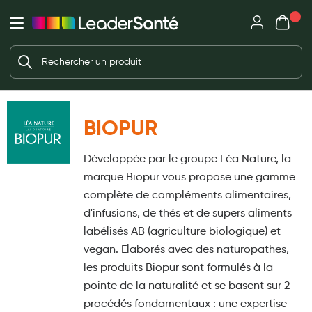
Mon panie
Ma Pharmacie LeaderSanté
Ouvrir
Ouvrir l'application
Beauté et soin
Déjà client ?
Votre panier est vide
Capillaires
Me connecter
Mot de passe oublié ?
Visage
BIOPUR
Corps
Nouveau client ?
Développée par le groupe Léa Nature, la
Minceur
Créer un compte
marque Biopur vous propose une gamme
Hygiène intime
complète de compléments alimentaires,
d'infusions, de thés et de supers aliments
Soins mains et ongles
labélisés AB (agriculture biologique) et
Soins des pieds
vegan. Elaborés avec des naturopathes,
les produits Biopur sont formulés à la
Dentifrices et bains de bouche
pointe de la naturalité et se basent sur 2
Brosses à dents et accessoires dentaires
procédés fondamentaux : une expertise