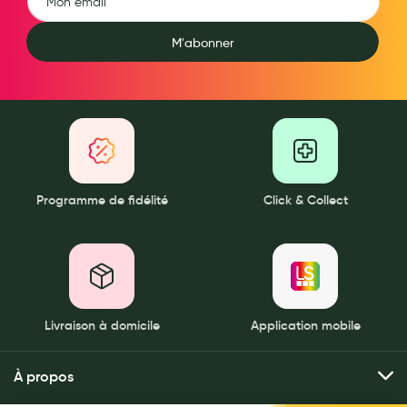
Aromathérapie
M'abonner
Diététique minceur
Phytothérapie
Régimes médicaux
Gemmothérapie
Confiserie
Programme de fidélité
Click & Collect
Voies respiratoires
Oligothérapie
Compléments alimentaires
Livraison à domicile
Application mobile
Médicaments et Santé
Premiers soins
À propos
Pansements