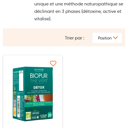
unique et une méthode naturopathique se
Maquillage
déclinant en 3 phases (détoxine, active et
Pour Homme
vitalise).
Crème solaire - Visage et corps
Préservatifs - Gels lubrifiants
Trier par :
Accessoires, coutellerie, brosserie
Bouillottes
Ajouter à ma liste d’envie
Parfums et bougies d'ambiance
Beauté au naturel
Huiles
Mon bébé
Soins bébé
Couches