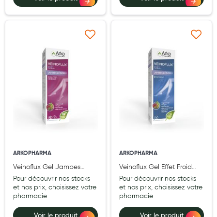
Hygiène nasale
Antibactériens
Ajouter à ma liste d’envie
Ajouter à ma liste d’e
Nutrition clinique
Anti-poux
Solaire et moustique
Piqûres insectes
Appareils
Soins jambes lourdes
ARKOPHARMA
ARKOPHARMA
Contention veineuse
Veinoflux Gel Jambes
Veinoflux Gel Effet Froid
Légères 150 ml
150 ml
Contactologie
Pour découvrir nos stocks
Pour découvrir nos stocks
et nos prix, choisissez votre
et nos prix, choisissez votre
pharmacie
pharmacie
Accessoires pieds et semelles
Soins ORL
Voir le produit
Voir le produit