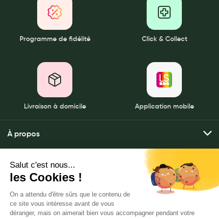
Programme de fidélité
Click & Collect
Livraison à domicile
Application mobile
À propos
Qui sommes-nous ?
Mes services
Nos pharmacies
Envoyer mes ordonnances
Mentions légales
Nous contacter
Commander mes produits
Politique de gestion des données personnelles
LeaderSanté, 82 bis rue Thiers
Livraison à domicile
CGU