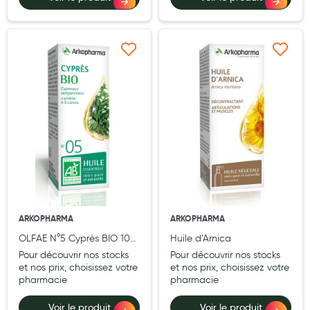
Ajouter à ma liste d’envie
Ajouter à ma liste d’e
ARKOPHARMA
ARKOPHARMA
OLFAE N°5 Cyprès BIO 10
Huile d’Arnica
ml (Cupressus
Pour découvrir nos stocks
Pour découvrir nos stocks
sempervirens)
et nos prix, choisissez votre
et nos prix, choisissez votre
pharmacie
pharmacie
Voir le produit
Voir le produit