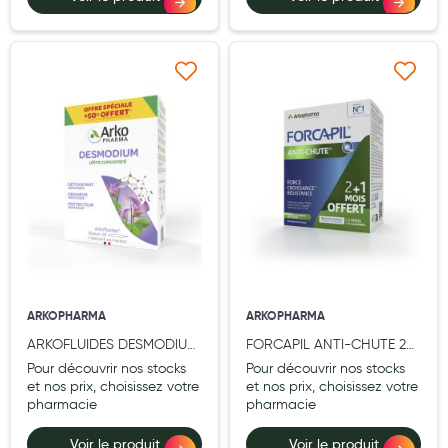
Douleurs articulaires et musculaires
Santé séniors
Ajouter à ma liste d’envie
Ajouter à ma liste d’e
Anti acariens, anti gale, anti tiques, insectifuges
Vétérinaire
Incontinence
Ronflement
Autotests
Protections auditives
ARKOPHARMA
ARKOPHARMA
Lunettes
ARKOFLUIDES DESMODIUM
FORCAPIL ANTI-CHUTE 2
20 ampoules x 10ml + 10
mois + 1 mois offert 90
Pour découvrir nos stocks
Pour découvrir nos stocks
Piluliers
ampoules x 10ml offertes
comprimés
et nos prix, choisissez votre
et nos prix, choisissez votre
pharmacie
pharmacie
Matériel medical
Voir le produit
Voir le produit