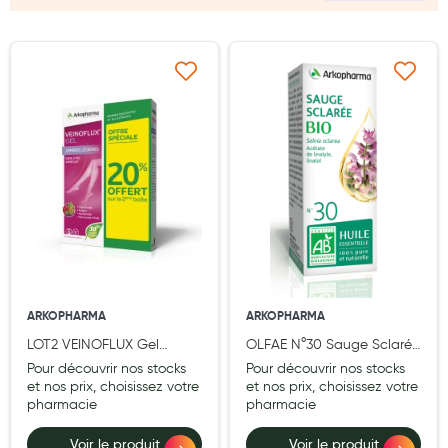
Laits infantiles
Biberons et tétines
Ajouter à ma liste d’envie
Ajouter à ma liste d’e
Toilette du bébé
Accessoires bébé
Alimentation
Soins enfant
Soins maman
Tisanes allaitement et compléments alimentaires
ARKOPHARMA
ARKOPHARMA
Accessoires maternité
LOT2 VEINOFLUX Gel
OLFAE N°30 Sauge Sclarée
circulation
bio (Salvia sclarea) 5 ml
Gammes spécifiques tisanes allaitement et compléments
Pour découvrir nos stocks
Pour découvrir nos stocks
maternité
et nos prix, choisissez votre
et nos prix, choisissez votre
pharmacie
pharmacie
Nature
Voir le produit
Voir le produit