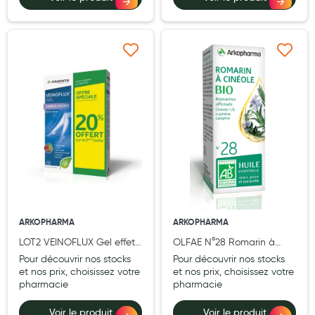
Cannes
Chaussures
Prothèses mammaires externes
Ajouter à ma liste d’envie
Ajouter à ma liste d’e
Médication familiale
Orthopédie
Les marques
My Privilege
Les promotions
ARKOPHARMA
ARKOPHARMA
LOT2 VEINOFLUX Gel effet
OLFAE N°28 Romarin à
froid
Cinéole BIO 10 ml
Pour découvrir nos stocks
Pour découvrir nos stocks
(Rosmarinus officinalis CT
et nos prix, choisissez votre
et nos prix, choisissez votre
pharmacie
1,8-cinéole)
pharmacie
Voir le produit
Voir le produit