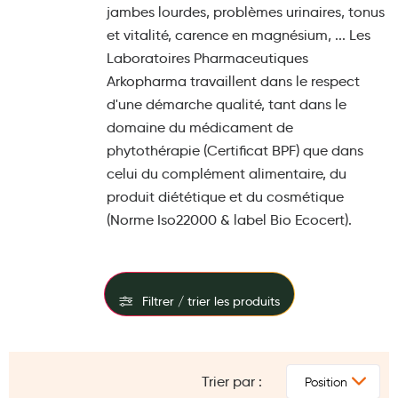
jambes lourdes, problèmes urinaires, tonus
Maquillage
et vitalité, carence en magnésium, ... Les
Pour Homme
Laboratoires Pharmaceutiques
Arkopharma travaillent dans le respect
Crème solaire - Visage et corps
d'une démarche qualité, tant dans le
Préservatifs - Gels lubrifiants
domaine du médicament de
Accessoires, coutellerie, brosserie
phytothérapie (Certificat BPF) que dans
celui du complément alimentaire, du
Bouillottes
produit diététique et du cosmétique
Parfums et bougies d'ambiance
(Norme Iso22000 & label Bio Ecocert).
Beauté au naturel
Huiles
Filtrer / trier les produits
Mon bébé
FILTRES
Soins bébé
Trier par :
PRIX
Couches