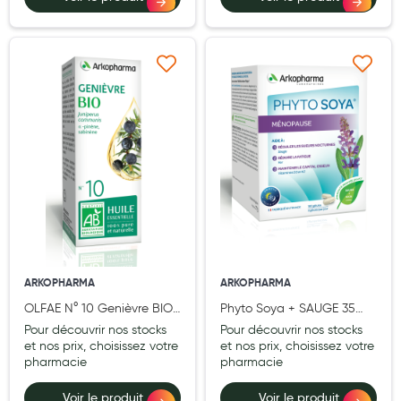
Aromathérapie
Diététique minceur
Ajouter à ma liste d’envie
Ajouter à ma liste d’e
Phytothérapie
Régimes médicaux
Gemmothérapie
Confiserie
Voies respiratoires
Oligothérapie
ARKOPHARMA
ARKOPHARMA
Compléments alimentaires
OLFAE N° 10 Genièvre BIO
Phyto Soya + SAUGE 35
Médicaments et Santé
5 ml (Juniperus communis)
mg 180 gélules
Pour découvrir nos stocks
Pour découvrir nos stocks
et nos prix, choisissez votre
et nos prix, choisissez votre
Premiers soins
pharmacie
pharmacie
Pansements
Voir le produit
Voir le produit