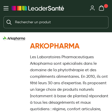
Mon panie
Ma Pharmacie LeaderSanté
Ouvrir
Ouvrir l'application
Beauté et soin
Déjà client ?
Votre panier est vide
Capillaires
Me connecter
Mot de passe oublié ?
Visage
ARKOPHARMA
Corps
Nouveau client ?
Les Laboratoires Pharmaceutiques
Minceur
Créer un compte
Arkopharma sont spécialisés dans le
Hygiène intime
domaine de la phytothérapie et des
compléments alimentaires. En 2010, ils ont
Soins mains et ongles
fêté leurs 30 ans d'expertise. Ils proposent
Soins des pieds
un large choix de produits naturels
(notamment à base de plantes) répondant
Dentifrices et bains de bouche
à tous les désagréments et maux
Brosses à dents et accessoires dentaires
quotidiens : régime, confort articulaire,