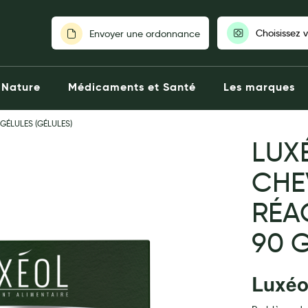
Choisissez 
Envoyer une ordonnance
Pour découvrir nos stocks et nos
Nature
Médicaments et Santé
Les marques
votre pharmaci
GÉLULES (GÉLULES)
Choisir ma pharm
LUX
CHE
RÉA
90 
Luxéo