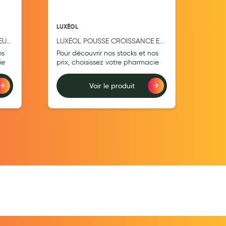
LUXÉOL
LUXÉ
EUX
LUXÉOL POUSSE CROISSANCE ET
LUX
FORTIFICATION 30 Gélules
200
os
Pour découvrir nos stocks et nos
Pour
ie
prix, choisissez votre pharmacie
prix
Voir le produit
Ajouter au comparateur
Ajouter au comp