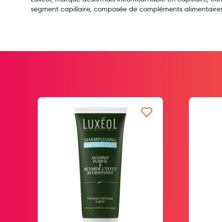
Soins maman
segment capillaire, composée de compléments alimentaires
Tisanes allaitement et compléments alimentaires
Accessoires maternité
Gammes spécifiques tisanes allaitement et compléments mat
Nature
Aromathérapie
Diététique minceur
Phytothérapie
e d’envie
Ajouter à ma liste d’envie
Régimes médicaux
Gemmothérapie
Confiserie
Voies respiratoires
Oligothérapie
Compléments alimentaires
Médicaments et Santé
Premiers soins