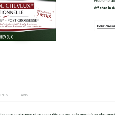
Problème de
Afficher le d
Pour décou
IENTS
AVIS
ntinue sa croissance et sa conquête de parts de marché en pharmaci