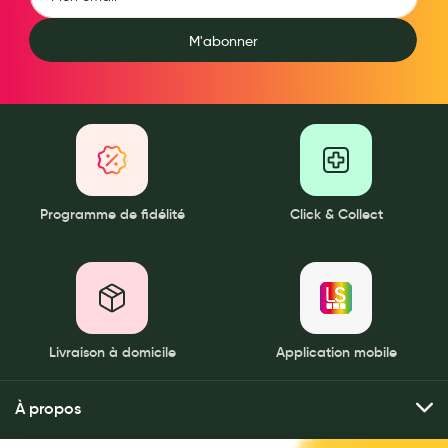
Aromathérapie
M'abonner
Diététique minceur
Phytothérapie
Régimes médicaux
Gemmothérapie
Confiserie
Programme de fidélité
Click & Collect
Voies respiratoires
Oligothérapie
Compléments alimentaires
Livraison à domicile
Application mobile
Médicaments et Santé
Premiers soins
À propos
Pansements
Qui sommes-nous ?