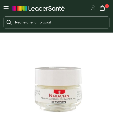
Mon panie
Ma Pharmacie LeaderSanté
Ouvrir
Ouvrir l'application
Beauté et soin
Déjà client ?
Votre panier est vide
Capillaires
Me connecter
f the images gallery
Mot de passe oublié ?
Visage
Corps
Nouveau client ?
Minceur
Créer un compte
Hygiène intime
Soins mains et ongles
Soins des pieds
Dentifrices et bains de bouche
Brosses à dents et accessoires dentaires