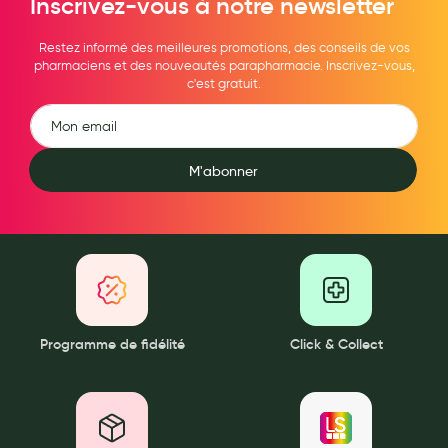
Inscrivez-vous à notre newsletter
Aromathérapie
Restez informé des meilleures promotions, des conseils de vos
Diététique minceur
pharmaciens et des nouveautés parapharmacie. Inscrivez-vous,
c'est gratuit.
Phytothérapie
Régimes médicaux
Gemmothérapie
M'abonner
Confiserie
Voies respiratoires
Oligothérapie
Compléments alimentaires
Programme de fidélité
Click & Collect
Médicaments et Santé
Premiers soins
Pansements