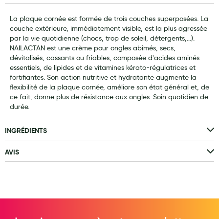
Laits infantiles
La plaque cornée est formée de trois couches superposées. La
couche extérieure, immédiatement visible, est la plus agressée
Biberons et tétines
par la vie quotidienne (chocs, trop de soleil, détergents,…).
NAILACTAN est une crème pour ongles abîmés, secs,
Toilette du bébé
dévitalisés, cassants ou friables, composée d'acides aminés
essentiels, de lipides et de vitamines kérato-régulatrices et
Accessoires bébé
fortifiantes. Son action nutritive et hydratante augmente la
flexibilité de la plaque cornée, améliore son état général et, de
Alimentation
ce fait, donne plus de résistance aux ongles. Soin quotidien de
Soins enfant
durée.
Soins maman
INGRÉDIENTS
Tisanes allaitement et compléments alimentaires
AVIS
Accessoires maternité
Gammes spécifiques tisanes allaitement et compléments
maternité
Nature