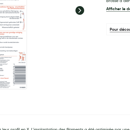
Brosse à den
Afficher le d
Pour décou
r profil en X. L'implantation des filaments a été optimisée par une séri