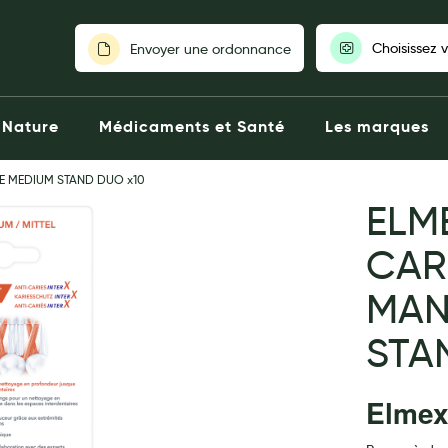
Choisissez 
Envoyer une ordonnance
Pour découvrir nos stocks et nos
Nature
Médicaments et Santé
Les marques
votre pharmaci
E MEDIUM STAND DUO x10
Choisir ma pharm
ELM
CAR
MAN
STA
Elme