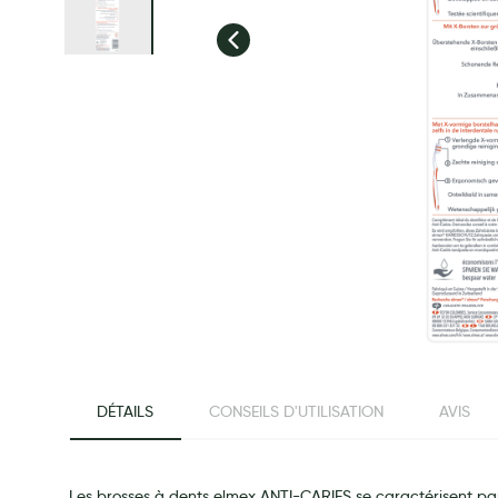
Préservatifs - Gels lubrifiants
Accessoires, coutellerie, brosserie
Bouillottes
Parfums et bougies d'ambiance
Beauté au naturel
Huiles
Mon bébé
Soins bébé
Couches
Laits infantiles
Biberons et tétines
beginning of the images gallery
Toilette du bébé
DÉTAILS
CONSEILS D'UTILISATION
AVIS
Accessoires bébé
Alimentation
Soins enfant
Les brosses à dents elmex ANTI-CARIES se caractérisent par leu