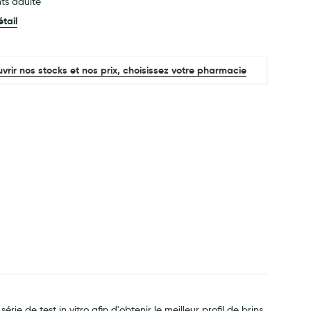
ts adulte
étail
vrir nos stocks et nos prix, choisissez votre pharmacie
e de test in vitro afin d'obtenir le meilleur profil de brins.