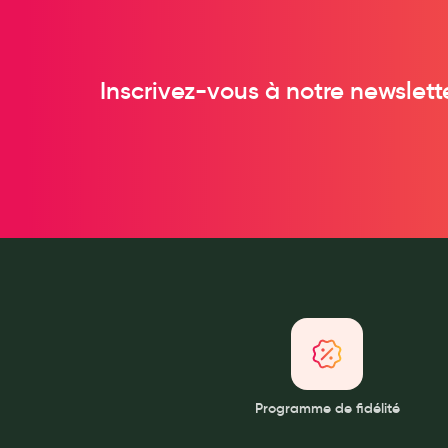
Anti acariens, anti gale, anti tiques, insectifuges
Vétérinaire
Inscrivez-vous à notre newslett
Incontinence
Ronflement
Autotests
Protections auditives
Lunettes
Piluliers
Matériel medical
Cannes
Chaussures
Prothèses mammaires externes
Médication familiale
Programme de fidélité
Orthopédie
Les marques