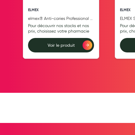
Pansements
ELMEX
ELMEX
Hygiène nasale
elmex® Anti-caries Professional +
ELMEX 
Ortho Dentifrice 75mL
DENTS 
Antibactériens
Pour découvrir nos stocks et nos
Pour dé
SOUPLE
prix, choisissez votre pharmacie
prix, c
Nutrition clinique
Anti-poux
Voir le produit
Solaire et moustique
Ajouter au comparateur
Ajouter au compara
Piqûres insectes
Appareils
Soins jambes lourdes
Contention veineuse
Contactologie
Accessoires pieds et semelles
Soins ORL
Douleurs articulaires et musculaires
Santé séniors