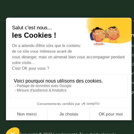
My Privilege
Les promotions
À propos
Mes ser
Qui sommes-nous ?
Envoyer m
Nos pharmacies
Commande
Mentions légales
Livraison 
Politique de gestion des données
Click & r
personnelles
Mes promo
CGU
Myprivileg
Notre FAQ