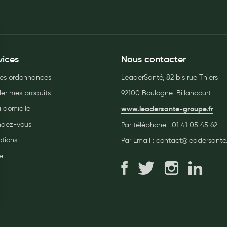
vices
Nous contacter
es ordonnances
LeaderSanté, 82 bis rue Thiers
r mes produits
92100 Boulogne-Billancourt
à domicile
www.leadersante-groupe.fr
endez-vous
Par téléphone :
01 41 05 45 62
tions
Par Email :
contact@leadersante.
e