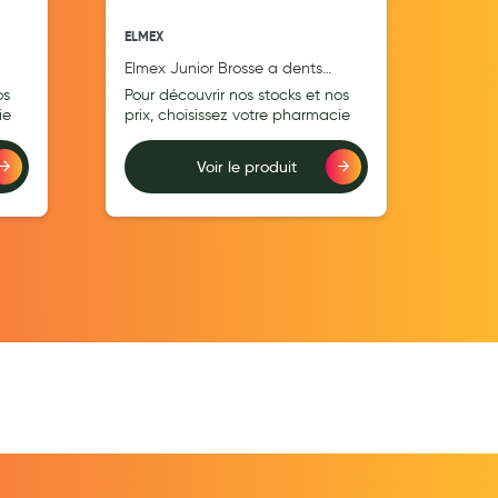
ELMEX
ELME
Elmex Junior Brosse a dents
ELM
JUNIOR
DENT
os
Pour découvrir nos stocks et nos
Pour
ie
prix, choisissez votre pharmacie
prix
Voir le produit
Ajouter au comparateur
Ajouter au comp