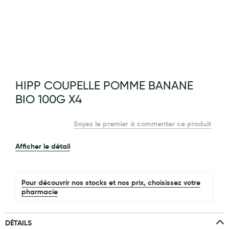
Maquillage
Pour Homme
Crème solaire - Visage et corps
Préservatifs - Gels lubrifiants
g of the images gallery
HIPP COUPELLE POMME BANANE
Accessoires, coutellerie, brosserie
BIO 100G X4
Bouillottes
Soyez le premier à commenter ce produit
Parfums et bougies d'ambiance
Beauté au naturel
Afficher le détail
Huiles
Pour découvrir nos stocks et nos prix, choisissez votre
Mon bébé
pharmacie
Soins bébé
DÉTAILS
Couches