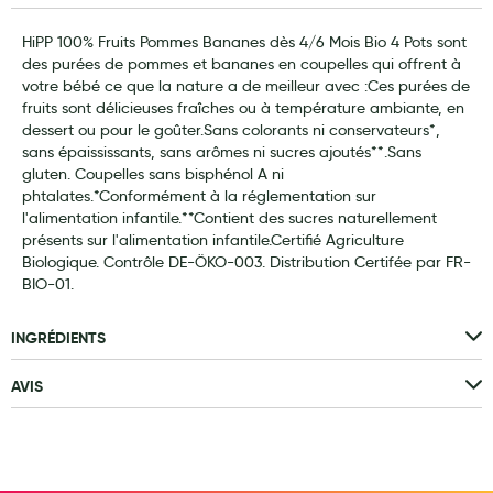
Laits infantiles
HiPP 100% Fruits Pommes Bananes dès 4/6 Mois Bio 4 Pots sont
des purées de pommes et bananes en coupelles qui offrent à
Biberons et tétines
votre bébé ce que la nature a de meilleur avec :Ces purées de
fruits sont délicieuses fraîches ou à température ambiante, en
Toilette du bébé
dessert ou pour le goûter.Sans colorants ni conservateurs*,
sans épaississants, sans arômes ni sucres ajoutés**.Sans
Accessoires bébé
gluten. Coupelles sans bisphénol A ni
phtalates.*Conformément à la réglementation sur
Alimentation
l'alimentation infantile.**Contient des sucres naturellement
Soins enfant
présents sur l'alimentation infantile.Certifié Agriculture
Biologique. Contrôle DE-ÖKO-003. Distribution Certifée par FR-
Soins maman
BIO-01.
Tisanes allaitement et compléments alimentaires
INGRÉDIENTS
Accessoires maternité
AVIS
Gammes spécifiques tisanes allaitement et compléments
maternité
Nature