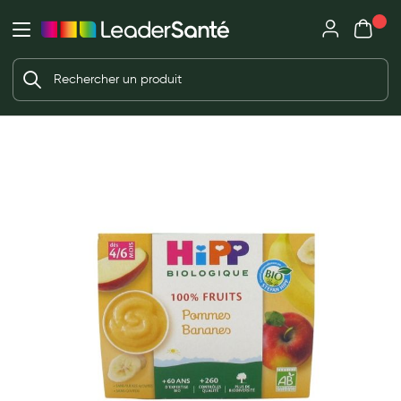
Mon panie
Ma Pharmacie LeaderSanté
Ouvrir
Ouvrir l'application
Beauté et soin
Déjà client ?
Votre panier est vide
Capillaires
Me connecter
f the images gallery
Mot de passe oublié ?
Visage
Corps
Nouveau client ?
Minceur
Créer un compte
Hygiène intime
Soins mains et ongles
Soins des pieds
Dentifrices et bains de bouche
Brosses à dents et accessoires dentaires