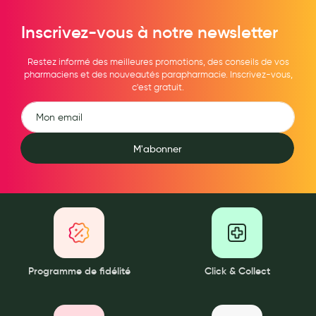
Aromathérapie
Inscrivez-vous à notre newsletter
Diététique minceur
Restez informé des meilleures promotions, des conseils de vos
Phytothérapie
pharmaciens et des nouveautés parapharmacie. Inscrivez-vous,
c'est gratuit.
Régimes médicaux
Gemmothérapie
Confiserie
M'abonner
Voies respiratoires
Oligothérapie
Compléments alimentaires
Médicaments et Santé
Programme de fidélité
Click & Collect
Premiers soins
Pansements