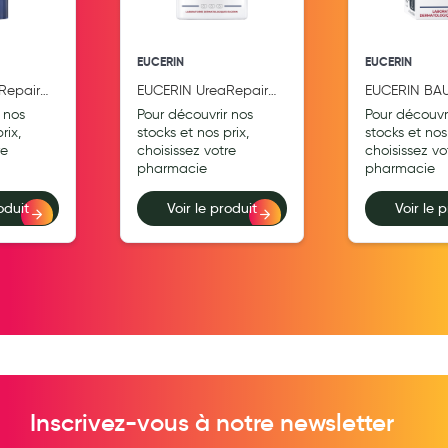
Hygiène nasale
EUCERIN
EUCERIN
Antibactériens
Repair
EUCERIN UreaRepair
EUCERIN BA
Nutrition clinique
10%
PLUS Émollient 10%
LÈVRES CAL
 nos
Pour découvrir nos
Pour découvr
d'Urée 400ml
INTENSIF 10m
rix,
stocks et nos prix,
stocks et nos 
Anti-poux
re
choisissez votre
choisissez vo
pharmacie
pharmacie
Solaire et moustique
oduit
Voir le produit
Voir le 
Piqûres insectes
Appareils
Soins jambes lourdes
Contention veineuse
Contactologie
Accessoires pieds et semelles
Inscrivez-vous à notre newsletter
Soins ORL