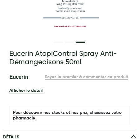
Maquillage
Pour Homme
Crème solaire - Visage et corps
Préservatifs - Gels lubrifiants
g of the images gallery
Eucerin AtopiControl Spray Anti-
Accessoires, coutellerie, brosserie
Démangeaisons 50ml
Bouillottes
Parfums et bougies d'ambiance
Eucerin
Soyez le premier à commenter ce produit
Beauté au naturel
Afficher le détail
Huiles
Mon bébé
Pour découvrir nos stocks et nos prix, choisissez votre
pharmacie
Soins bébé
Couches
DÉTAILS