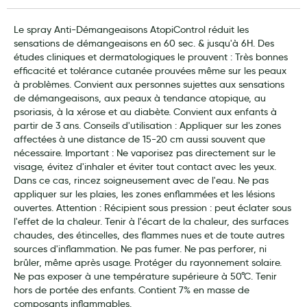
Laits infantiles
Le spray Anti-Démangeaisons AtopiControl réduit les
sensations de démangeaisons en 60 sec. & jusqu'à 6H. Des
Biberons et tétines
études cliniques et dermatologiques le prouvent : Très bonnes
Toilette du bébé
efficacité et tolérance cutanée prouvées même sur les peaux
à problèmes. Convient aux personnes sujettes aux sensations
Accessoires bébé
de démangeaisons, aux peaux à tendance atopique, au
psoriasis, à la xérose et au diabète. Convient aux enfants à
Alimentation
partir de 3 ans. Conseils d'utilisation : Appliquer sur les zones
affectées à une distance de 15-20 cm aussi souvent que
Soins enfant
nécessaire. Important : Ne vaporisez pas directement sur le
visage, évitez d'inhaler et éviter tout contact avec les yeux.
Soins maman
Dans ce cas, rincez soigneusement avec de l'eau. Ne pas
appliquer sur les plaies, les zones enflammées et les lésions
Tisanes allaitement et compléments alimentaires
ouvertes. Attention : Récipient sous pression : peut éclater sous
l'effet de la chaleur. Tenir à l'écart de la chaleur, des surfaces
Accessoires maternité
chaudes, des étincelles, des flammes nues et de toute autres
sources d'inflammation. Ne pas fumer. Ne pas perforer, ni
Gammes spécifiques tisanes allaitement et compléments
brûler, même après usage. Protéger du rayonnement solaire.
maternité
Ne pas exposer à une température supérieure à 50°C. Tenir
hors de portée des enfants. Contient 7% en masse de
Nature
composants inflammables.