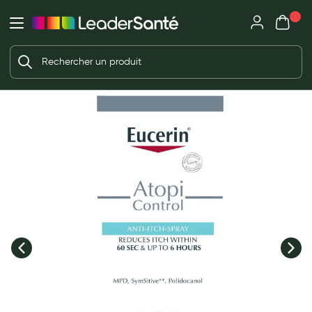
Mon panie
Ma Pharmacie LeaderSanté
Ouvrir
Ouvrir l'application
Beauté et soin
Déjà client ?
Votre panier est vide
Capillaires
Me connecter
f the images gallery
Mot de passe oublié ?
Visage
Corps
Nouveau client ?
Minceur
Créer un compte
Hygiène intime
Soins mains et ongles
Soins des pieds
Dentifrices et bains de bouche
Brosses à dents et accessoires dentaires