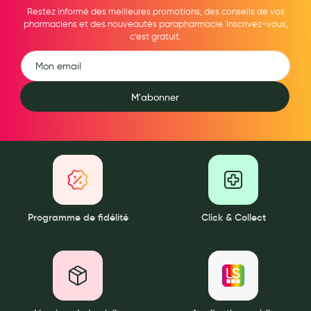
Restez informé des meilleures promotions, des conseils de vos
Douleurs articulaires et musculaires
pharmaciens et des nouveautés parapharmacie. Inscrivez-vous,
c'est gratuit.
Santé séniors
Anti acariens, anti gale, anti tiques, insectifuges
M'abonner
Vétérinaire
Incontinence
Ronflement
Autotests
Protections auditives
Programme de fidélité
Click & Collect
Lunettes
Piluliers
Matériel medical