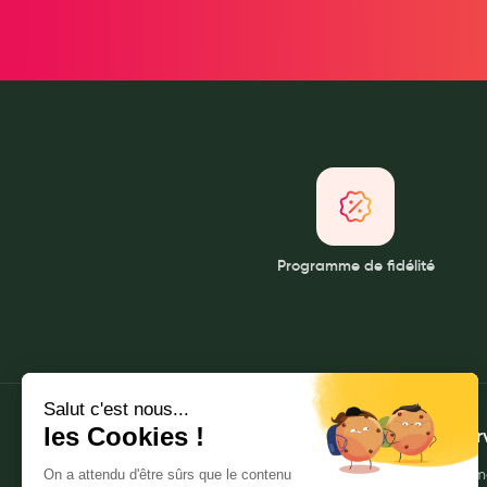
Pansements
Hygiène nasale
Antibactériens
Nutrition clinique
Anti-poux
Solaire et moustique
Piqûres insectes
Appareils
Programme de fidélité
Soins jambes lourdes
Contention veineuse
Contactologie
Accessoires pieds et semelles
Soins ORL
À propos
Mes ser
Douleurs articulaires et musculaires
Qui sommes-nous ?
Envoyer m
Santé séniors