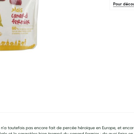
Pour décou
s n'a toutefois pas encore fait de percée héroïque en Europe, et encor
ale et le caractère bien trempé du canard fermier : de quoi faire en 