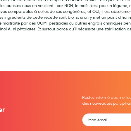
 les puristes nous en veuillent : car NON, le maïs n'est pas un légume, m
ves comparables à celles de ses congénères, et OUI, il est absolument
s ingrédients de cette recette sont bio. Et si on y met un point d'honn
 été maltraité par des OGM, pesticides ou autres engrais chimiques p
nol A, ni phtalates. Et surtout parce qu'il nécessite une stérilisation
ernité
Restez informé des meille
des nouveautés parapharma
er