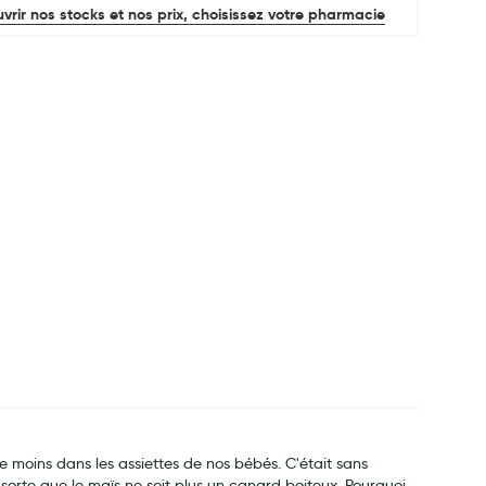
vrir nos stocks et nos prix, choisissez votre pharmacie
e moins dans les assiettes de nos bébés. C'était sans
sorte que le maïs ne soit plus un canard boiteux. Pourquoi