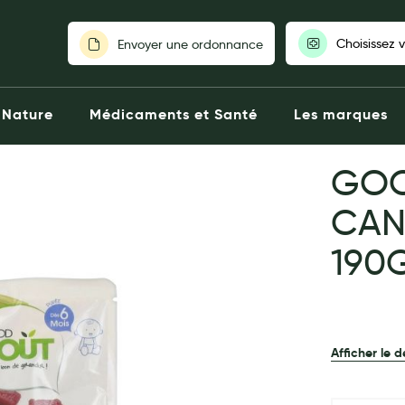
Choisissez 
Envoyer une ordonnance
Pour découvrir nos stocks et nos
Nature
Médicaments et Santé
Les marques
votre pharmaci
GOO
Choisir ma pharm
CAN
190
Afficher le d