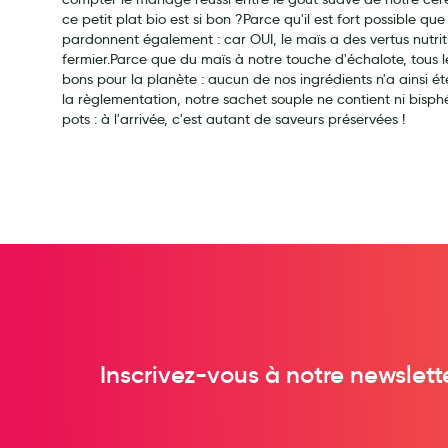
Soins maman
ce petit plat bio est si bon ?Parce qu'il est fort possible que
pardonnent également : car OUI, le maïs a des vertus nutriti
Tisanes allaitement et compléments alimentaires
fermier.Parce que du maïs à notre touche d'échalote, tous le
Accessoires maternité
bons pour la planète : aucun de nos ingrédients n'a ainsi
la règlementation, notre sachet souple ne contient ni bisphé
Gammes spécifiques tisanes allaitement et compléments mat
pots : à l'arrivée, c'est autant de saveurs préservées !
Nature
Aromathérapie
Diététique minceur
Phytothérapie
Régimes médicaux
Gemmothérapie
Confiserie
Voies respiratoires
Oligothérapie
Inscrivez-vous à notre newslett
Compléments alimentaires
Médicaments et Santé
Premiers soins