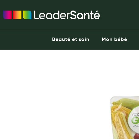
Ma Pharmacie LeaderSanté
Ouvrir l'application
Beauté et soin
Capillaires
Beauté et soin
Mon bébé
Visage
Corps
he end of the images gallery
Minceur
Hygiène intime
Soins mains et ongles
Soins des pieds
Dentifrices et bains de bouche
Brosses à dents et accessoires dentaires
Maquillage
Pour Homme
Crème solaire - Visage et corps