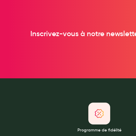
Anti acariens, anti gale, anti tiques, insectifuges
Vétérinaire
Incontinence
Inscrivez-vous à notre newslett
Ronflement
Autotests
Protections auditives
Lunettes
Piluliers
Matériel medical
Cannes
Chaussures
Prothèses mammaires externes
Médication familiale
Orthopédie
Programme de fidélité
Les marques