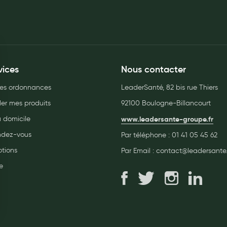
vices
Nous contacter
es ordonnances
LeaderSanté, 82 bis rue Thiers
r mes produits
92100 Boulogne-Billancourt
à domicile
www.leadersante-groupe.fr
endez-vous
Par téléphone :
01 41 05 45 62
tions
Par Email :
contact@leadersante.
e