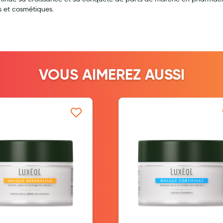
 et cosmétiques.
ernité
VOUS AIMEREZ AUSSI
Ajouter à ma liste d’envie
Ajouter à ma l