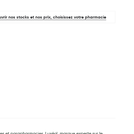
vrir nos stocks et nos prix, choisissez votre pharmacie
es et parapharmacies. Luxéol, marque experte sur le