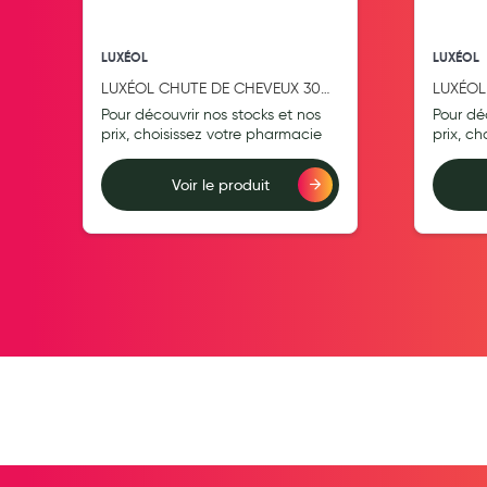
Pansements
LUXÉOL
LUXÉOL
Hygiène nasale
LUXÉOL CHUTE DE CHEVEUX 30
LUXÉOL
Antibactériens
capsules
200 ML
Pour découvrir nos stocks et nos
Pour dé
Nutrition clinique
prix, choisissez votre pharmacie
prix, c
Anti-poux
Voir le produit
Solaire et moustique
Ajouter au comparateur
Ajouter au compara
Piqûres insectes
Appareils
Soins jambes lourdes
Contention veineuse
Contactologie
Accessoires pieds et semelles
Soins ORL
Douleurs articulaires et musculaires
Santé séniors