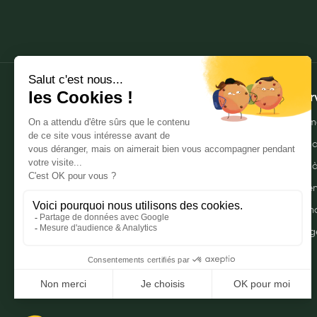
My Privilege
Les promotions
À propos
Mes ser
Qui sommes-nous ?
Envoyer m
Nos pharmacies
Commande
Mentions légales
Livraison 
Politique de gestion des données
Click & r
personnelles
Mes promo
CGU
Myprivileg
Notre FAQ