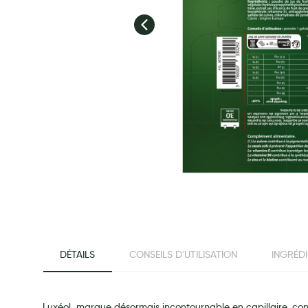
Préservatifs - Gels lubrifiants
Accessoires, coutellerie, brosserie
Bouillottes
Parfums et bougies d'ambiance
Beauté au naturel
Huiles
Mon bébé
Soins bébé
Couches
Laits infantiles
Biberons et tétines
beginning of the images gallery
Toilette du bébé
DÉTAILS
CONSEILS D'UTILISATION
INGRÉD
Accessoires bébé
Alimentation
Soins enfant
Luxéol, marque désormais incontournable en capillaire, co