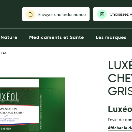
Choisissez 
Envoyer une ordonnance
Pour découvrir nos stocks et nos
Nature
Médicaments et Santé
Les marques
votre pharmaci
ules
Choisir ma pharm
LUX
CHE
GRIS
Luxéo
Envie de don
Afficher le d