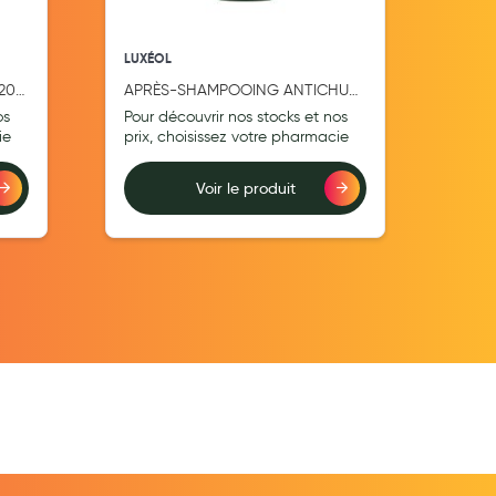
LUXÉOL
LUXÉ
200
APRÈS-SHAMPOOING ANTICHUTE
Luxé
200 ML
Croi
os
Pour découvrir nos stocks et nos
Pour
ie
prix, choisissez votre pharmacie
prix
Voir le produit
Ajouter au comparateur
Ajouter au comp