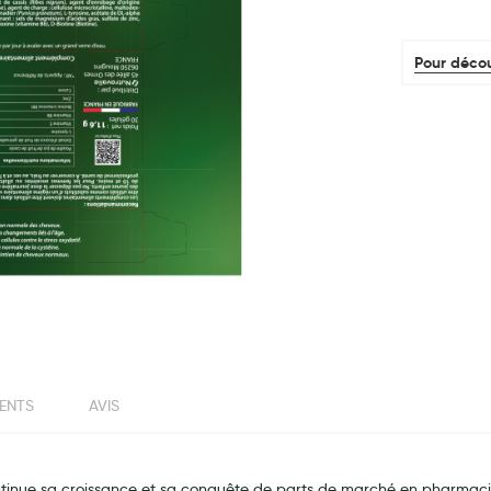
Pour décou
IENTS
AVIS
ntinue sa croissance et sa conquête de parts de marché en pharmaci