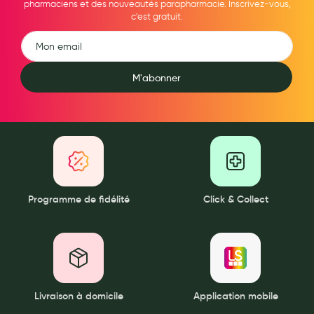
pharmaciens et des nouveautés parapharmacie. Inscrivez-vous,
Aromathérapie
c'est gratuit.
Diététique minceur
Phytothérapie
M'abonner
Régimes médicaux
Gemmothérapie
Confiserie
Voies respiratoires
Oligothérapie
Programme de fidélité
Click & Collect
Compléments alimentaires
Médicaments et Santé
Premiers soins
Livraison à domicile
Application mobile
Pansements