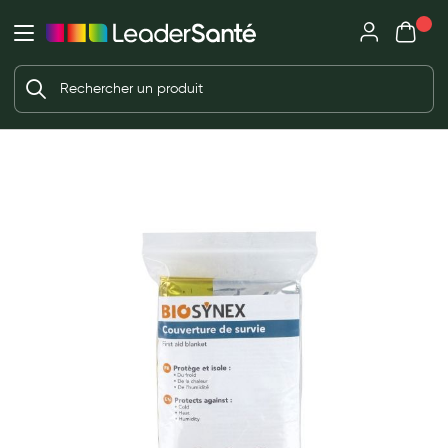
Mon panie
Ma Pharmacie LeaderSanté
Ouvrir
Ouvrir l'application
Beauté et soin
Déjà client ?
Votre panier est vide
Capillaires
Me connecter
f the images gallery
Mot de passe oublié ?
Visage
Corps
Nouveau client ?
Minceur
Créer un compte
Hygiène intime
Soins mains et ongles
Soins des pieds
Dentifrices et bains de bouche
Brosses à dents et accessoires dentaires