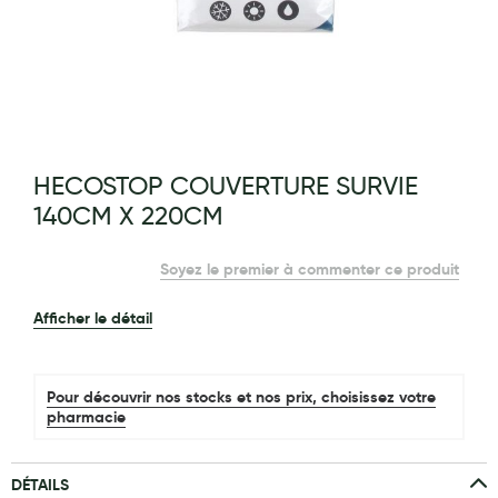
Maquillage
Pour Homme
Crème solaire - Visage et corps
Préservatifs - Gels lubrifiants
g of the images gallery
HECOSTOP COUVERTURE SURVIE
Accessoires, coutellerie, brosserie
140CM X 220CM
Bouillottes
Soyez le premier à commenter ce produit
Parfums et bougies d'ambiance
Beauté au naturel
Afficher le détail
Huiles
Pour découvrir nos stocks et nos prix, choisissez votre
Mon bébé
pharmacie
Soins bébé
DÉTAILS
Couches