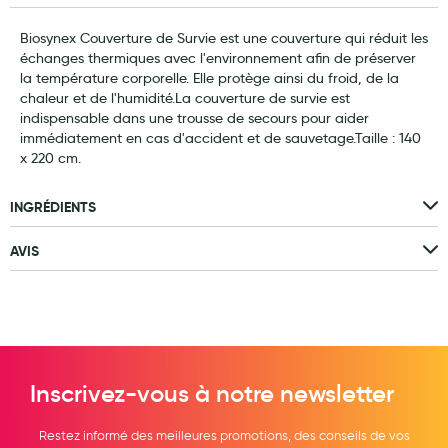
Laits infantiles
Biosynex Couverture de Survie est une couverture qui réduit les
échanges thermiques avec l'environnement afin de préserver
Biberons et tétines
la température corporelle. Elle protège ainsi du froid, de la
chaleur et de l'humidité.La couverture de survie est
Toilette du bébé
indispensable dans une trousse de secours pour aider
immédiatement en cas d'accident et de sauvetage.Taille : 140
Accessoires bébé
x 220 cm.
Alimentation
INGRÉDIENTS
Soins enfant
AVIS
Soins maman
Tisanes allaitement et compléments alimentaires
Accessoires maternité
Gammes spécifiques tisanes allaitement et compléments
maternité
Inscrivez-vous à notre newsletter
Nature
Restez informé des meilleures promotions, des conseils de vos