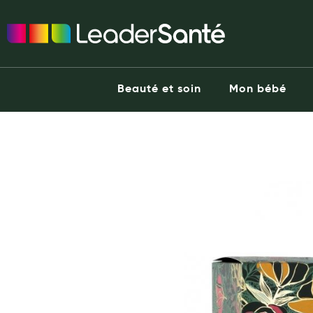
Ma Pharmacie LeaderSanté
Ouvrir l'application
Beauté et soin
Capillaires
Beauté et soin
Mon bébé
Visage
Corps
he end of the images gallery
Minceur
Hygiène intime
Soins mains et ongles
Soins des pieds
Dentifrices et bains de bouche
Brosses à dents et accessoires dentaires
Maquillage
Pour Homme
Crème solaire - Visage et corps