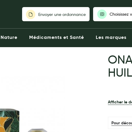
Choisissez 
Envoyer une ordonnance
Pour découvrir nos stocks et nos
Nature
Médicaments et Santé
Les marques
votre pharmaci
ONA
Choisir ma pharm
HUI
Afficher le d
Pour décou