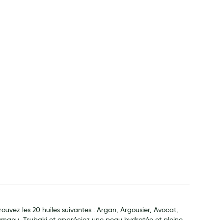
rouvez les 20 huiles suivantes : Argan, Argousier, Avocat,
Tamanu, Tsubaki et appréciez une peau hydratée et pleine