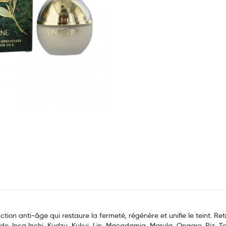
tion anti-âge qui restaure la fermeté, régénère et unifie le teint. Ret
ade, Inca Inchi, Kudzu, Kukui, Lin, Macadamia, Marula, Onagre, Riz, 