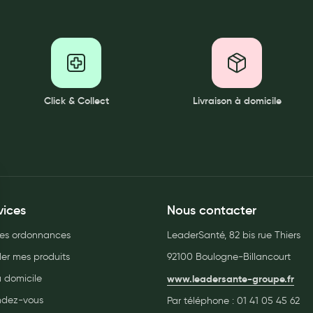
Click & Collect
Livraison à domicile
vices
Nous contacter
es ordonnances
LeaderSanté, 82 bis rue Thiers
r mes produits
92100 Boulogne-Billancourt
à domicile
www.leadersante-groupe.fr
endez-vous
Par téléphone :
01 41 05 45 62