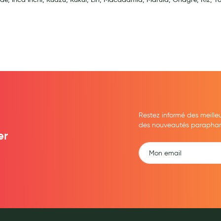
ernité
Restez informé des meille
des nouveautés parapharma
er