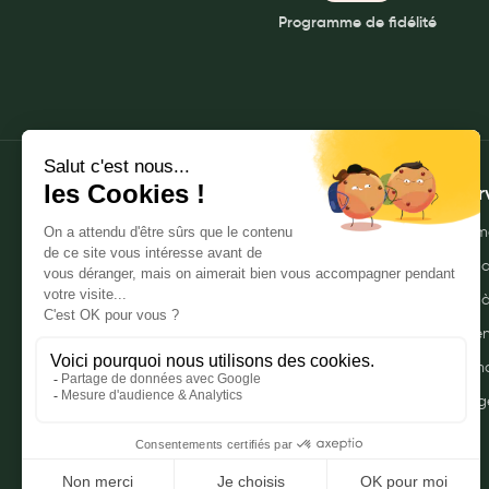
Programme de fidélité
My Privilege
Les promotions
À propos
Mes ser
Qui sommes-nous ?
Envoyer m
Nos pharmacies
Commande
Mentions légales
Livraison 
Politique de gestion des données
Click & r
personnelles
Mes promo
CGU
Myprivileg
Notre FAQ