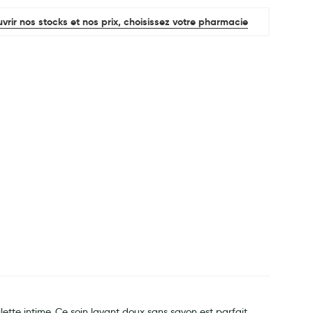
vrir nos stocks et nos prix, choisissez votre pharmacie
lette intime. Ce soin lavant doux sans savon est parfait