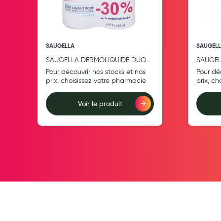
Pansements
Hygiène nasale
Antibactériens
SAUGELLA
SAUGEL
Nutrition clinique
L
SAUGELLA DERMOLIQUIDE DUO
SAUGEL
2X250ML
Anti-poux
Pour découvrir nos stocks et nos
Pour dé
prix, choisissez votre pharmacie
prix, c
Solaire et moustique
Piqûres insectes
Voir le produit
Appareils
Ajouter au comparateur
Ajouter au compara
Soins jambes lourdes
Contention veineuse
Contactologie
Accessoires pieds et semelles
Soins ORL
Douleurs articulaires et musculaires
Santé séniors