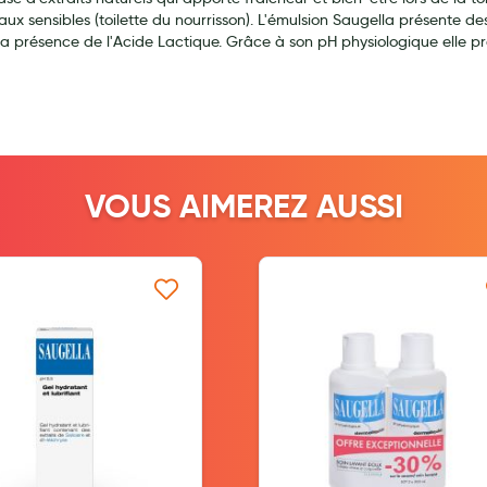
peaux sensibles (toilette du nourrisson). L'émulsion Saugella présente
a présence de l'Acide Lactique. Grâce à son pH physiologique elle pré
ernité
VOUS AIMEREZ AUSSI
Ajouter à ma liste d’envie
Ajouter à ma l