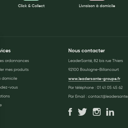
Click & Collect
Livraison à domicile
vices
Nous contacter
es ordonnances
LeaderSanté, 82 bis rue Thiers
r mes produits
92100 Boulogne-Billancourt
à domicile
www.leadersante-groupe.fr
endez-vous
Par téléphone :
01 41 05 45 62
tions
Par Email :
contact@leadersante.
e