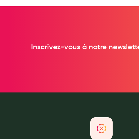
Anti acariens, anti gale, anti tiques, insectifuges
Vétérinaire
Incontinence
Ronflement
Inscrivez-vous à notre newslett
Autotests
Protections auditives
Lunettes
Piluliers
Matériel medical
Cannes
Chaussures
Prothèses mammaires externes
Médication familiale
Orthopédie
Les marques