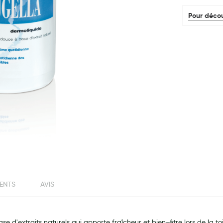
Pour décou
IENTS
AVIS
 d'extraits naturels qui apporte fraîcheur et bien-être lors de la toi