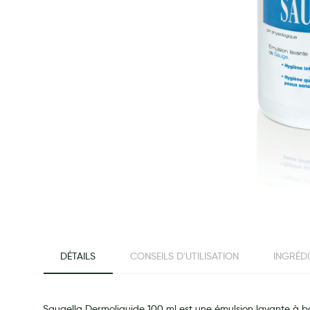
Préservatifs - Gels lubrifiants
Accessoires, coutellerie, brosserie
Bouillottes
Parfums et bougies d'ambiance
Beauté au naturel
Huiles
Mon bébé
Soins bébé
Couches
Laits infantiles
Biberons et tétines
beginning of the images gallery
Toilette du bébé
DÉTAILS
CONSEILS D'UTILISATION
INGRÉD
Accessoires bébé
Alimentation
Soins enfant
Saugella Dermoliquide 100 ml est une émulsion lavante à base