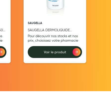
SAUGELLA
SAUG
500
SAUGELLA DERMOLIQUIDE
SAU
FLACON 250ML
DERM
os
Pour découvrir nos stocks et nos
Pour
ie
prix, choisissez votre pharmacie
prix
Voir le produit
Ajouter au comparateur
Ajouter au comp