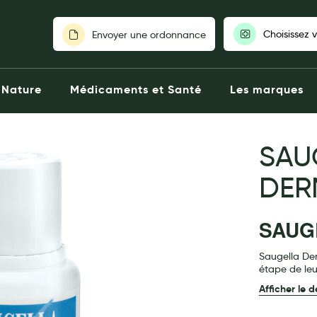
Choisissez 
Envoyer une ordonnance
Pour découvrir nos stocks et nos
Nature
Médicaments et Santé
Les marques
votre pharmaci
Choisir ma pharm
SAU
DER
SAUG
Saugella De
étape de leu
Afficher le d