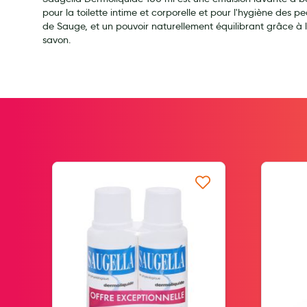
Soins maman
pour la toilette intime et corporelle et pour l'hygiène des 
de Sauge, et un pouvoir naturellement équilibrant grâce à l
Tisanes allaitement et compléments alimentaires
savon.
Accessoires maternité
Gammes spécifiques tisanes allaitement et compléments mat
Nature
Aromathérapie
Diététique minceur
Phytothérapie
Régimes médicaux
Gemmothérapie
e d’envie
Ajouter à ma liste d’envie
Confiserie
Voies respiratoires
Oligothérapie
Compléments alimentaires
Médicaments et Santé
Premiers soins