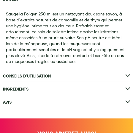
Laits infantiles
Saugella Poligyn 250 ml est un nettoyant doux sans savon, à
Biberons et tétines
base d'extraits naturels de camomille et de thym qui permet
une hygiène intime tout en douceur. Rafraîchissant et
Toilette du bébé
adoucissant, ce soin de toilette intime apaise les irritations
même associées à un prurit vulvaire. Son pH neutre est idéal
Accessoires bébé
lors de la ménopause, quand les muqueuses sont
particulièrement sensibles et le pH vaginal physiologiquement
Alimentation
plus élevé. Ainsi, il aide à retrouver confort et bien-ête en cas
de muqueuses fragiles ou asséchées.
Soins enfant
Soins maman
CONSEILS D'UTILISATION
Tisanes allaitement et compléments alimentaires
INGRÉDIENTS
Accessoires maternité
AVIS
Gammes spécifiques tisanes allaitement et compléments
maternité
Nature