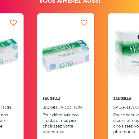
VOUS AIMEREZ AUSSI
Aromathérapie
Diététique minceur
 ma liste d’envie
Ajouter à ma liste d’envie
Ajouter
Phytothérapie
Régimes médicaux
Gemmothérapie
Confiserie
Voies respiratoires
Oligothérapie
SAUGELLA
SAUGELLA
Compléments alimentaires
OTTON
SAUGELLA COTTON
SAUGELLA 
Médicaments et Santé
ONS
TOUCH TAMPONS
TOUCH SERV
 nos
Pour découvrir nos
Pour découvr
NORMAL X 16
NUIT X12
rix,
stocks et nos prix,
stocks et nos 
Premiers soins
re
choisissez votre
choisissez vo
pharmacie
pharmacie
Pansements