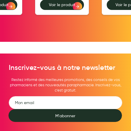
oduit
Voir le produit
Voir le 
Hygiène nasale
Antibactériens
Nutrition clinique
Anti-poux
Solaire et moustique
Piqûres insectes
Inscrivez-vous à notre newsletter
Appareils
Restez informé des meilleures promotions, des conseils de vos
Soins jambes lourdes
pharmaciens et des nouveautés parapharmacie. Inscrivez-vous,
c'est gratuit.
Contention veineuse
Contactologie
M'abonner
Accessoires pieds et semelles
Soins ORL