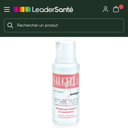
Mon panie
Ma Pharmacie LeaderSanté
Ouvrir
Ouvrir l'application
Beauté et soin
Déjà client ?
Votre panier est vide
Capillaires
Me connecter
f the images gallery
Mot de passe oublié ?
Visage
Corps
Nouveau client ?
Minceur
Créer un compte
Hygiène intime
Soins mains et ongles
Soins des pieds
Dentifrices et bains de bouche
Brosses à dents et accessoires dentaires