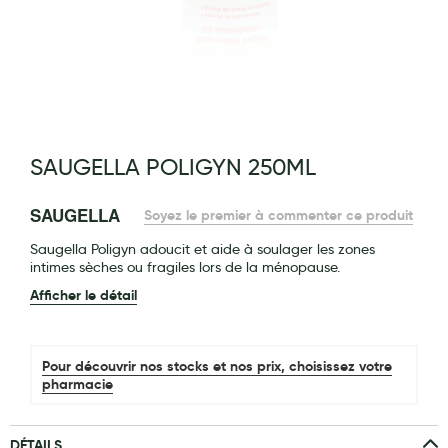
Maquillage
Pour Homme
Crème solaire - Visage et corps
Préservatifs - Gels lubrifiants
g of the images gallery
SAUGELLA POLIGYN 250ML
Accessoires, coutellerie, brosserie
Bouillottes
SAUGELLA
Soyez le premier à commenter ce produit
Parfums et bougies d'ambiance
Saugella Poligyn adoucit et aide à soulager les zones
intimes sèches ou fragiles lors de la ménopause.
Beauté au naturel
Afficher le détail
Huiles
Mon bébé
Pour découvrir nos stocks et nos prix, choisissez votre
pharmacie
Soins bébé
Couches
DÉTAILS