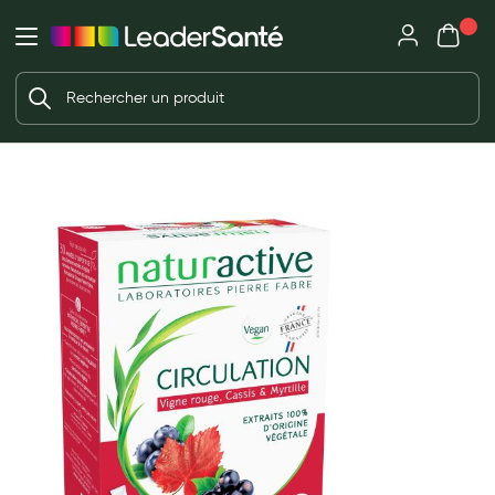
Mon panie
Ma Pharmacie LeaderSanté
Ouvrir
Ouvrir l'application
Beauté et soin
Déjà client ?
Votre panier est vide
Capillaires
Me connecter
f the images gallery
Mot de passe oublié ?
Visage
Corps
Nouveau client ?
Minceur
Créer un compte
Hygiène intime
Soins mains et ongles
Soins des pieds
Dentifrices et bains de bouche
Brosses à dents et accessoires dentaires