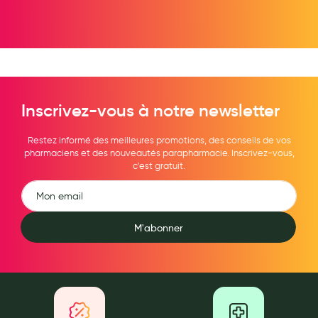
Hygiène nasale
Antibactériens
Nutrition clinique
Anti-poux
Inscrivez-vous à notre newsletter
Solaire et moustique
Restez informé des meilleures promotions, des conseils de vos
Piqûres insectes
pharmaciens et des nouveautés parapharmacie. Inscrivez-vous,
c'est gratuit.
Appareils
Soins jambes lourdes
M'abonner
Contention veineuse
Contactologie
Accessoires pieds et semelles
Soins ORL