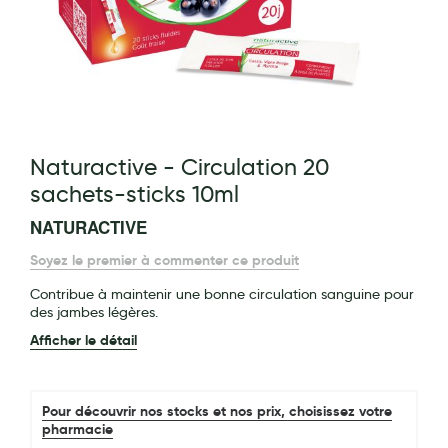
Maquillage
Pour Homme
Crème solaire - Visage et corps
Préservatifs - Gels lubrifiants
g of the images gallery
Naturactive - Circulation 20
Accessoires, coutellerie, brosserie
sachets-sticks 10ml
Bouillottes
NATURACTIVE
Parfums et bougies d'ambiance
Soyez le premier à commenter ce produit
Beauté au naturel
Contribue à maintenir une bonne circulation sanguine pour
des jambes légères.
Huiles
Afficher le détail
Mon bébé
Soins bébé
Pour découvrir nos stocks et nos prix, choisissez votre
pharmacie
Couches