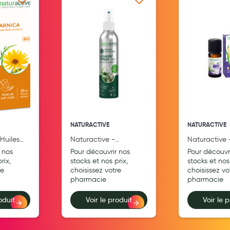
 ma liste d’envie
Ajouter à ma liste d’envie
Ajouter
Aromathérapie
Diététique minceur
Phytothérapie
Régimes médicaux
Gemmothérapie
Confiserie
NATURACTIVE
NATURACTIVE
Voies respiratoires
Huiles
Naturactive -
Naturactive 
Oligothérapie
 - Arnica
Assaini'spray BIO
Essentielles
 nos
Pour découvrir nos
Pour découvr
eux 50ml
200ml
Fine Bio 10ml
rix,
stocks et nos prix,
stocks et nos 
Compléments alimentaires
re
choisissez votre
choisissez vo
pharmacie
pharmacie
Médicaments et Santé
oduit
Voir le produit
Voir le 
Premiers soins
Pansements