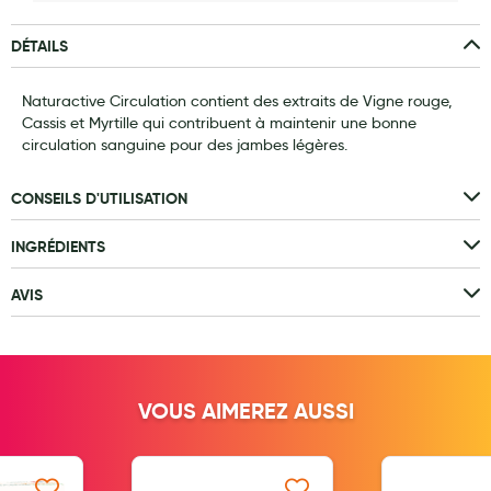
Laits infantiles
DÉTAILS
Biberons et tétines
Naturactive Circulation contient des extraits de Vigne rouge,
Toilette du bébé
Cassis et Myrtille qui contribuent à maintenir une bonne
circulation sanguine pour des jambes légères.
Accessoires bébé
Alimentation
CONSEILS D'UTILISATION
Soins enfant
INGRÉDIENTS
Soins maman
AVIS
Tisanes allaitement et compléments alimentaires
Accessoires maternité
Gammes spécifiques tisanes allaitement et compléments
VOUS AIMEREZ AUSSI
maternité
Nature