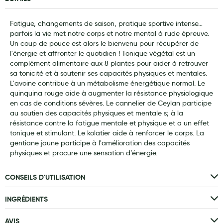
Laits infantiles
Fatigue, changements de saison, pratique sportive intense…
Biberons et tétines
parfois la vie met notre corps et notre mental à rude épreuve.
Un coup de pouce est alors le bienvenu pour récupérer de
Toilette du bébé
l'énergie et affronter le quotidien ! Tonique végétal est un
complément alimentaire aux 8 plantes pour aider à retrouver
Accessoires bébé
sa tonicité et à soutenir ses capacités physiques et mentales.
L'avoine contribue à un métabolisme énergétique normal. Le
Alimentation
quinquina rouge aide à augmenter la résistance physiologique
en cas de conditions sévères. Le cannelier de Ceylan participe
Soins enfant
au soutien des capacités physiques et mentale s; à la
résistance contre la fatigue mentale et physique et a un effet
Soins maman
tonique et stimulant. Le kolatier aide à renforcer le corps. La
gentiane jaune participe à l'amélioration des capacités
Tisanes allaitement et compléments alimentaires
physiques et procure une sensation d’énergie.
Accessoires maternité
CONSEILS D'UTILISATION
Gammes spécifiques tisanes allaitement et compléments
maternité
INGRÉDIENTS
Nature
AVIS