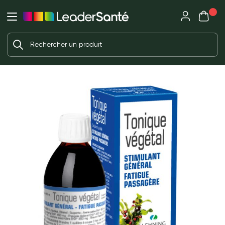
Mon panie
Ma Pharmacie LeaderSanté
Ouvrir
Ouvrir l'application
Beauté et soin
Déjà client ?
Votre panier est vide
Capillaires
Me connecter
f the images gallery
Mot de passe oublié ?
Visage
Corps
Nouveau client ?
Minceur
Créer un compte
Hygiène intime
Soins mains et ongles
Soins des pieds
Dentifrices et bains de bouche
Brosses à dents et accessoires dentaires