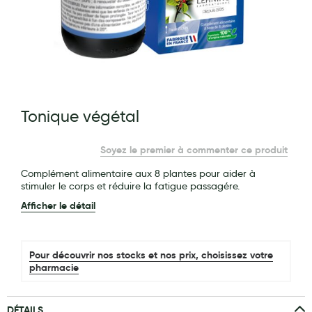
Maquillage
Pour Homme
Crème solaire - Visage et corps
Préservatifs - Gels lubrifiants
g of the images gallery
Tonique végétal
Accessoires, coutellerie, brosserie
Bouillottes
Soyez le premier à commenter ce produit
Parfums et bougies d'ambiance
Complément alimentaire aux 8 plantes pour aider à
stimuler le corps et réduire la fatigue passagére.
Beauté au naturel
Afficher le détail
Huiles
Mon bébé
Pour découvrir nos stocks et nos prix, choisissez votre
pharmacie
Soins bébé
Couches
DÉTAILS