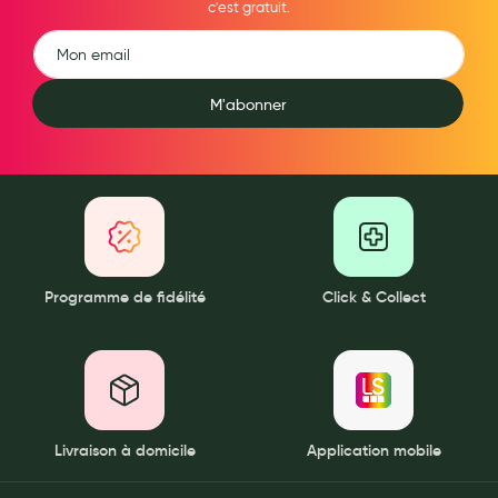
c'est gratuit.
Aromathérapie
Diététique minceur
Phytothérapie
M'abonner
Régimes médicaux
Gemmothérapie
Confiserie
Voies respiratoires
Programme de fidélité
Click & Collect
Oligothérapie
Compléments alimentaires
Médicaments et Santé
Premiers soins
Livraison à domicile
Application mobile
Pansements