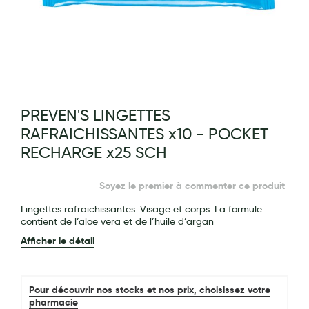
Maquillage
Pour Homme
Crème solaire - Visage et corps
Préservatifs - Gels lubrifiants
g of the images gallery
PREVEN'S LINGETTES
Accessoires, coutellerie, brosserie
RAFRAICHISSANTES x10 - POCKET
Bouillottes
RECHARGE x25 SCH
Parfums et bougies d'ambiance
Soyez le premier à commenter ce produit
Beauté au naturel
Lingettes rafraichissantes. Visage et corps. La formule
Huiles
contient de l’aloe vera et de l’huile d’argan
Afficher le détail
Mon bébé
Soins bébé
Pour découvrir nos stocks et nos prix, choisissez votre
Couches
pharmacie