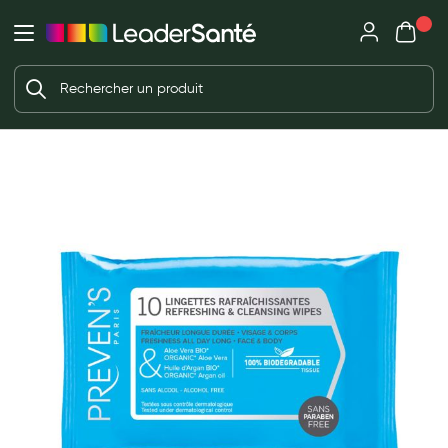
Mon panie
Ma Pharmacie LeaderSanté
Ouvrir
Ouvrir l'application
Beauté et soin
Déjà client ?
Votre panier est vide
Capillaires
Me connecter
f the images gallery
Mot de passe oublié ?
Visage
Corps
Nouveau client ?
Minceur
Créer un compte
Hygiène intime
Soins mains et ongles
Soins des pieds
Dentifrices et bains de bouche
Brosses à dents et accessoires dentaires