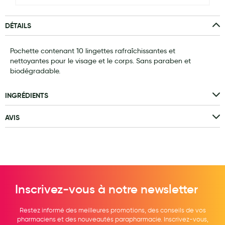
Laits infantiles
DÉTAILS
Biberons et tétines
Pochette contenant 10 lingettes rafraîchissantes et
Toilette du bébé
nettoyantes pour le visage et le corps. Sans paraben et
Accessoires bébé
biodégradable.
Alimentation
INGRÉDIENTS
Soins enfant
AVIS
Soins maman
Tisanes allaitement et compléments alimentaires
Accessoires maternité
Gammes spécifiques tisanes allaitement et compléments
Inscrivez-vous à notre newsletter
maternité
Restez informé des meilleures promotions, des conseils de vos
Nature
pharmaciens et des nouveautés parapharmacie. Inscrivez-vous,