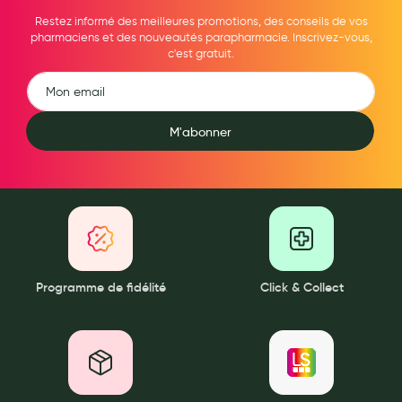
Aromathérapie
Restez informé des meilleures promotions, des conseils de vos
pharmaciens et des nouveautés parapharmacie. Inscrivez-vous,
Diététique minceur
c'est gratuit.
Phytothérapie
Régimes médicaux
M'abonner
Gemmothérapie
Confiserie
Voies respiratoires
Oligothérapie
Compléments alimentaires
Programme de fidélité
Click & Collect
Médicaments et Santé
Premiers soins
Pansements