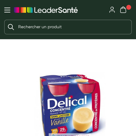
Mon panie
Ma Pharmacie LeaderSanté
Ouvrir
Ouvrir l'application
Beauté et soin
Déjà client ?
Votre panier est vide
Capillaires
Me connecter
f the images gallery
Mot de passe oublié ?
Visage
Corps
Nouveau client ?
Minceur
Créer un compte
Hygiène intime
Soins mains et ongles
Soins des pieds
Dentifrices et bains de bouche
Brosses à dents et accessoires dentaires