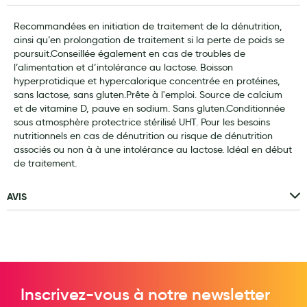
Laits infantiles
Recommandées en initiation de traitement de la dénutrition,
ainsi qu’en prolongation de traitement si la perte de poids se
Biberons et tétines
poursuit.Conseillée également en cas de troubles de
l’alimentation et d’intolérance au lactose. Boisson
Toilette du bébé
hyperprotidique et hypercalorique concentrée en protéines,
sans lactose, sans gluten.Prête à l'emploi. Source de calcium
Accessoires bébé
et de vitamine D, pauve en sodium. Sans gluten.Conditionnée
sous atmosphère protectrice stérilisé UHT. Pour les besoins
Alimentation
nutritionnels en cas de dénutrition ou risque de dénutrition
Soins enfant
associés ou non à à une intolérance au lactose. Idéal en début
de traitement.
Soins maman
AVIS
Tisanes allaitement et compléments alimentaires
Accessoires maternité
Gammes spécifiques tisanes allaitement et compléments
maternité
Inscrivez-vous à notre newsletter
Nature