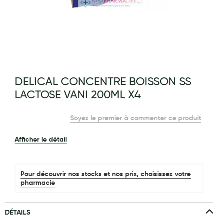
Maquillage
Pour Homme
Crème solaire - Visage et corps
Préservatifs - Gels lubrifiants
g of the images gallery
DELICAL CONCENTRE BOISSON SS
Accessoires, coutellerie, brosserie
LACTOSE VANI 200ML X4
Bouillottes
Soyez le premier à commenter ce produit
Parfums et bougies d'ambiance
Beauté au naturel
Afficher le détail
Huiles
Pour découvrir nos stocks et nos prix, choisissez votre
Mon bébé
pharmacie
Soins bébé
DÉTAILS
Couches