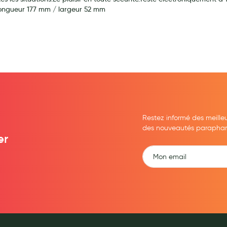
: longueur 177 mm / largeur 52 mm
ernité
Restez informé des meille
des nouveautés parapharma
er