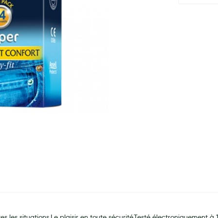
s les situations.Le plaisir en toute sécurité.Testé électroniquement à 