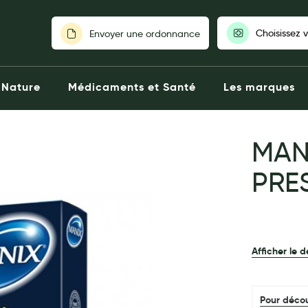
Choisissez 
Envoyer une ordonnance
Pour découvrir nos stocks et nos
Nature
Médicaments et Santé
Les marques
votre pharmaci
Choisir ma pharm
MAN
PRES
Afficher le d
Pour décou