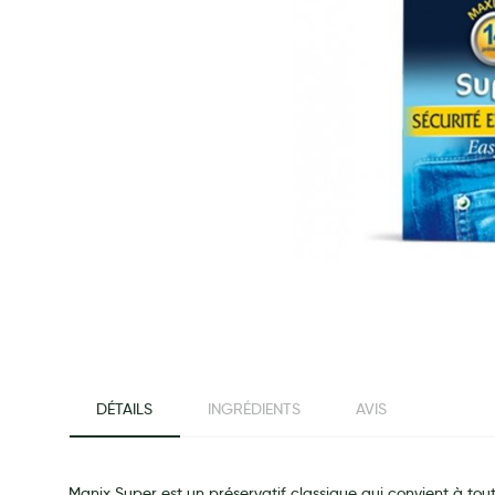
Préservatifs - Gels lubrifiants
Accessoires, coutellerie, brosserie
Bouillottes
Parfums et bougies d'ambiance
Beauté au naturel
Huiles
Mon bébé
Soins bébé
Couches
Laits infantiles
Biberons et tétines
beginning of the images gallery
Toilette du bébé
DÉTAILS
INGRÉDIENTS
AVIS
Accessoires bébé
Alimentation
Soins enfant
Manix Super est un préservatif classique qui convient à toute