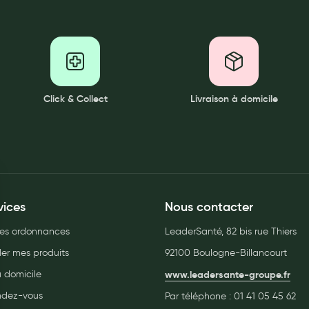
Click & Collect
Livraison à domicile
vices
Nous contacter
es ordonnances
LeaderSanté, 82 bis rue Thiers
r mes produits
92100 Boulogne-Billancourt
à domicile
www.leadersante-groupe.fr
endez-vous
Par téléphone :
01 41 05 45 62