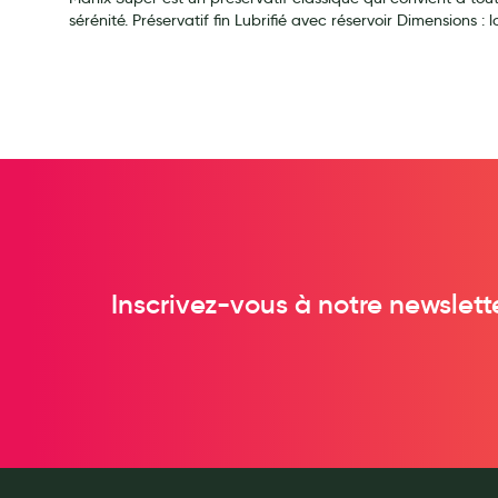
Soins maman
sérénité. Préservatif fin Lubrifié avec réservoir Dimensions 
Tisanes allaitement et compléments alimentaires
Accessoires maternité
Gammes spécifiques tisanes allaitement et compléments mat
Nature
Aromathérapie
Diététique minceur
Phytothérapie
Régimes médicaux
Inscrivez-vous à notre newslett
Gemmothérapie
Confiserie
Voies respiratoires
Oligothérapie
Compléments alimentaires
Médicaments et Santé
Premiers soins