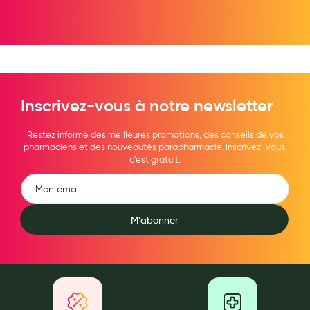
Hygiène nasale
Antibactériens
Nutrition clinique
Anti-poux
Inscrivez-vous à notre newsletter
Solaire et moustique
Restez informé des meilleures promotions, des conseils de vos
pharmaciens et des nouveautés parapharmacie. Inscrivez-vous,
Piqûres insectes
c'est gratuit.
Appareils
Soins jambes lourdes
M'abonner
Contention veineuse
Contactologie
Accessoires pieds et semelles
Soins ORL