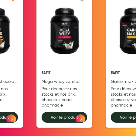
 ma liste d’envie
Ajouter à ma liste d’envie
Ajouter
Aromathérapie
Diététique minceur
Phytothérapie
Régimes médicaux
Gemmothérapie
Confiserie
EAFIT
EAFIT
Voies respiratoires
chocolat
Mega whey vanille
Gainer max e
Oligothérapie
eafit 750g
caramel 1,1 k
 nos
Pour découvrir nos
Pour découvr
rix,
stocks et nos prix,
stocks et nos 
Compléments alimentaires
re
choisissez votre
choisissez vo
pharmacie
pharmacie
Médicaments et Santé
oduit
Voir le produit
Voir le 
Premiers soins
Pansements