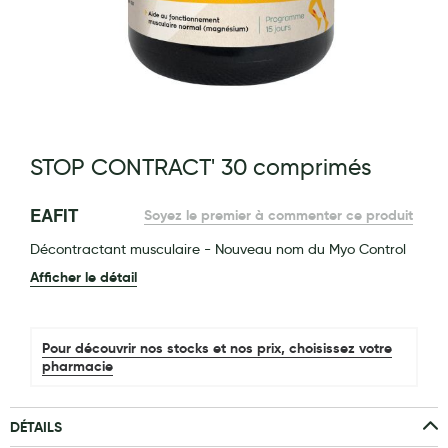
Maquillage
Pour Homme
Crème solaire - Visage et corps
Préservatifs - Gels lubrifiants
g of the images gallery
STOP CONTRACT' 30 comprimés
Accessoires, coutellerie, brosserie
Bouillottes
EAFIT
Soyez le premier à commenter ce produit
Parfums et bougies d'ambiance
Décontractant musculaire - Nouveau nom du Myo Control
Afficher le détail
Beauté au naturel
Huiles
Pour découvrir nos stocks et nos prix, choisissez votre
Mon bébé
pharmacie
Soins bébé
DÉTAILS
Couches