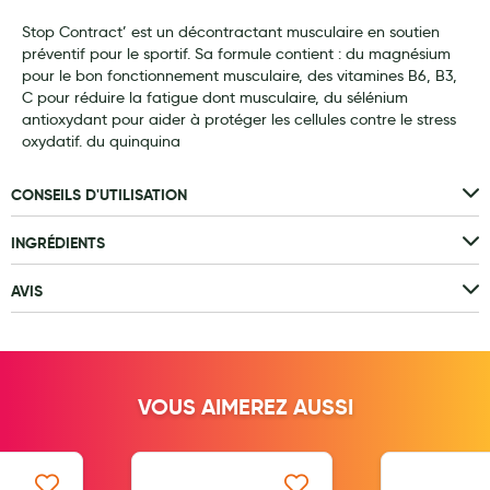
Laits infantiles
Stop Contract’ est un décontractant musculaire en soutien
préventif pour le sportif. Sa formule contient : du magnésium
Biberons et tétines
pour le bon fonctionnement musculaire, des vitamines B6, B3,
C pour réduire la fatigue dont musculaire, du sélénium
Toilette du bébé
antioxydant pour aider à protéger les cellules contre le stress
oxydatif. du quinquina
Accessoires bébé
CONSEILS D'UTILISATION
Alimentation
Soins enfant
INGRÉDIENTS
Soins maman
AVIS
Tisanes allaitement et compléments alimentaires
Accessoires maternité
VOUS AIMEREZ AUSSI
Gammes spécifiques tisanes allaitement et compléments
maternité
Nature