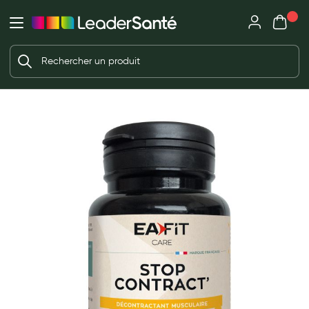
Mon panie
Ma Pharmacie LeaderSanté
Ouvrir
Ouvrir l'application
Beauté et soin
Déjà client ?
Votre panier est vide
Capillaires
Me connecter
f the images gallery
Mot de passe oublié ?
Visage
Corps
Nouveau client ?
Minceur
Créer un compte
Hygiène intime
Soins mains et ongles
Soins des pieds
Dentifrices et bains de bouche
Brosses à dents et accessoires dentaires