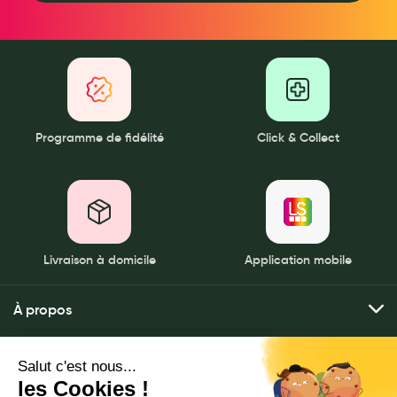
Aromathérapie
Diététique minceur
Phytothérapie
Régimes médicaux
Programme de fidélité
Click & Collect
Gemmothérapie
Confiserie
Voies respiratoires
Oligothérapie
Livraison à domicile
Application mobile
Compléments alimentaires
À propos
Médicaments et Santé
Qui sommes-nous ?
Premiers soins
Mes services
Nos pharmacies
Pansements
Envoyer mes ordonnances
Mentions légales