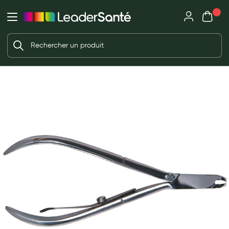
Mon panie
Ma Pharmacie LeaderSanté
Ouvrir
Ouvrir l'application
Beauté et soin
Déjà client ?
Votre panier est vide
Capillaires
Me connecter
f the images gallery
Mot de passe oublié ?
Visage
Corps
Nouveau client ?
Minceur
Créer un compte
Hygiène intime
Soins mains et ongles
Soins des pieds
Dentifrices et bains de bouche
Brosses à dents et accessoires dentaires