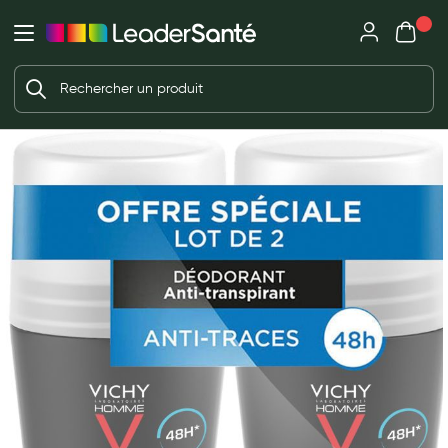
Mon panie
Ma Pharmacie LeaderSanté
Ouvrir
Ouvrir l'application
Beauté et soin
Déjà client ?
Votre panier est vide
Capillaires
Me connecter
f the images gallery
Mot de passe oublié ?
Visage
Corps
Nouveau client ?
Minceur
Créer un compte
Hygiène intime
Soins mains et ongles
Soins des pieds
Dentifrices et bains de bouche
Brosses à dents et accessoires dentaires