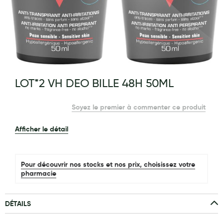
Maquillage
Pour Homme
Crème solaire - Visage et corps
Préservatifs - Gels lubrifiants
g of the images gallery
LOT*2 VH DEO BILLE 48H 50ML
Accessoires, coutellerie, brosserie
Bouillottes
Soyez le premier à commenter ce produit
Parfums et bougies d'ambiance
Afficher le détail
Beauté au naturel
Huiles
Pour découvrir nos stocks et nos prix, choisissez votre
pharmacie
Mon bébé
Soins bébé
DÉTAILS
Couches