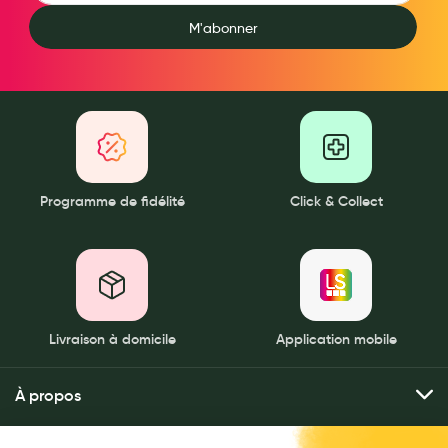
Aromathérapie
M'abonner
Diététique minceur
Phytothérapie
Régimes médicaux
Gemmothérapie
Programme de fidélité
Click & Collect
Confiserie
Voies respiratoires
Oligothérapie
Compléments alimentaires
Livraison à domicile
Application mobile
Médicaments et Santé
À propos
Premiers soins
Qui sommes-nous ?
Pansements