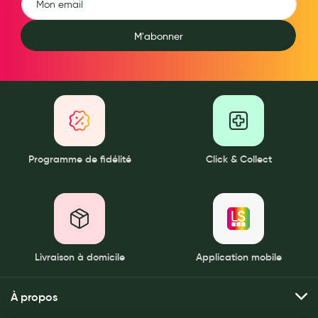
Aromathérapie
M'abonner
Diététique minceur
Phytothérapie
Régimes médicaux
Gemmothérapie
Confiserie
Programme de fidélité
Click & Collect
Voies respiratoires
Oligothérapie
Compléments alimentaires
Médicaments et Santé
Livraison à domicile
Application mobile
Premiers soins
À propos
Pansements