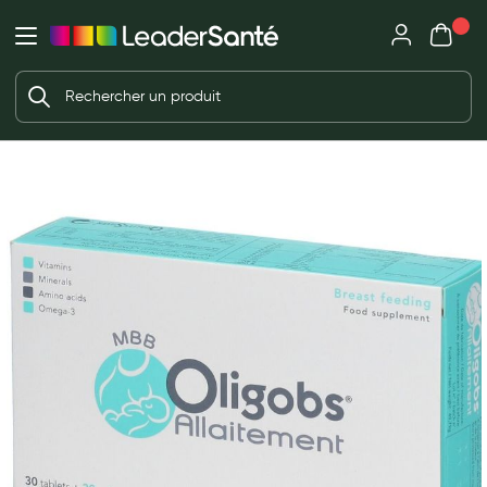
Mon panie
Ma Pharmacie LeaderSanté
Ouvrir
Ouvrir l'application
Beauté et soin
Déjà client ?
Votre panier est vide
Capillaires
Me connecter
f the images gallery
Mot de passe oublié ?
Visage
Corps
Nouveau client ?
Minceur
Créer un compte
Hygiène intime
Soins mains et ongles
Soins des pieds
Dentifrices et bains de bouche
Brosses à dents et accessoires dentaires