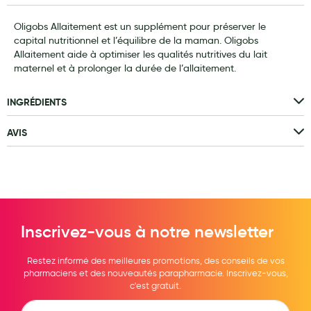
Laits infantiles
Oligobs Allaitement est un supplément pour préserver le
capital nutritionnel et l’équilibre de la maman. Oligobs
Biberons et tétines
Allaitement aide à optimiser les qualités nutritives du lait
maternel et à prolonger la durée de l’allaitement.
Toilette du bébé
Accessoires bébé
INGRÉDIENTS
Alimentation
AVIS
Soins enfant
Soins maman
Tisanes allaitement et compléments alimentaires
Inscrivez-vous à notre newsletter
Accessoires maternité
Gammes spécifiques tisanes allaitement et compléments
Restez informé des meilleures promotions, des conseils de vos
maternité
pharmaciens et des nouveautés parapharmacie. Inscrivez-vous,
c'est gratuit.
Nature