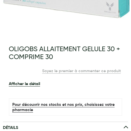
Maquillage
Pour Homme
Crème solaire - Visage et corps
Préservatifs - Gels lubrifiants
g of the images gallery
OLIGOBS ALLAITEMENT GELULE 30 +
Accessoires, coutellerie, brosserie
COMPRIME 30
Bouillottes
Soyez le premier à commenter ce produit
Parfums et bougies d'ambiance
Beauté au naturel
Afficher le détail
Huiles
Pour découvrir nos stocks et nos prix, choisissez votre
Mon bébé
pharmacie
Soins bébé
DÉTAILS
Couches