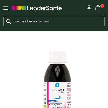
Mon panie
Ma Pharmacie LeaderSanté
Ouvrir
Ouvrir l'application
Beauté et soin
Déjà client ?
Votre panier est vide
Capillaires
Me connecter
f the images gallery
Mot de passe oublié ?
Visage
Corps
Nouveau client ?
Minceur
Créer un compte
Hygiène intime
Soins mains et ongles
Soins des pieds
Dentifrices et bains de bouche
Brosses à dents et accessoires dentaires