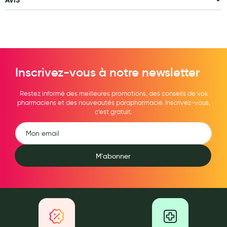
Aromathérapie
Diététique minceur
Phytothérapie
Régimes médicaux
Inscrivez-vous à notre newsletter
Gemmothérapie
Restez informé des meilleures promotions, des conseils de vos
pharmaciens et des nouveautés parapharmacie. Inscrivez-vous,
Confiserie
c'est gratuit.
Voies respiratoires
Oligothérapie
M'abonner
Compléments alimentaires
Médicaments et Santé
Premiers soins
Pansements