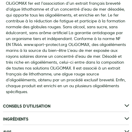
OLiGOMAX fer est l’association d’un extrait français breveté
Laits infantiles
d’algue lithothamne et d’un concentré d’eau de mer désodée,
qui apporte tous les oligoéléments, et enrichie en fer. Le fer
Biberons et tétines
contribue à la réduction de fatigue et participe à la formation
normale des globules rouges. Sans alcool, sans sucre, sans
Toilette du bébé
édulcorant, sans arôme artificiel La garantie antidopage par
un organisme tiers et indépendant. Conforme à la norme NF
Accessoires bébé
EN 17444. www.sport-protect.org OLiGOMAX, des oligoéléments
marins à la source du bien-être L’eau de mer exposée aux
Alimentation
rayons solaires donne un concentré d’eau de mer. Désodé et
très riche en oligoéléments, celui-ci entre dans la composition
Soins enfant
de toutes nos solutions OLiGOMAX. Il est associé à un extrait
français de lithothamne, une algue rouge source
Soins maman
d’oligoéléments, obtenu par un procédé exclusif breveté. Enfin,
chaque produit est enrichi en un ou plusieurs oligoéléments
Tisanes allaitement et compléments alimentaires
spécifiques.
Accessoires maternité
CONSEILS D'UTILISATION
Gammes spécifiques tisanes allaitement et compléments
maternité
INGRÉDIENTS
Nature
AVIS