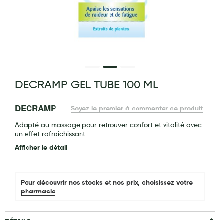
Maquillage
Pour Homme
Crème solaire - Visage et corps
Préservatifs - Gels lubrifiants
g of the images gallery
DECRAMP GEL TUBE 100 ML
Accessoires, coutellerie, brosserie
Bouillottes
DECRAMP
Soyez le premier à commenter ce produit
Parfums et bougies d'ambiance
Adapté au massage pour retrouver confort et vitalité avec
un effet rafraichissant.
Beauté au naturel
Afficher le détail
Huiles
Mon bébé
Pour découvrir nos stocks et nos prix, choisissez votre
pharmacie
Soins bébé
Couches