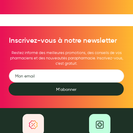
Hygiène nasale
Antibactériens
Nutrition clinique
Inscrivez-vous à notre newsletter
Anti-poux
Solaire et moustique
Restez informé des meilleures promotions, des conseils de vos
pharmaciens et des nouveautés parapharmacie. Inscrivez-vous,
c'est gratuit.
Piqûres insectes
Appareils
Soins jambes lourdes
M'abonner
Contention veineuse
Contactologie
Accessoires pieds et semelles
Soins ORL