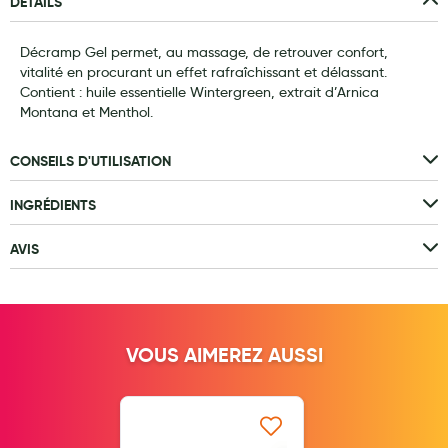
DÉTAILS
Laits infantiles
Décramp Gel permet, au massage, de retrouver confort,
Biberons et tétines
vitalité en procurant un effet rafraîchissant et délassant.
Contient : huile essentielle Wintergreen, extrait d’Arnica
Toilette du bébé
Montana et Menthol.
Accessoires bébé
CONSEILS D'UTILISATION
Alimentation
INGRÉDIENTS
Soins enfant
AVIS
Soins maman
Tisanes allaitement et compléments alimentaires
Accessoires maternité
VOUS AIMEREZ AUSSI
Gammes spécifiques tisanes allaitement et compléments
maternité
Nature
Ajouter à ma liste d’envie