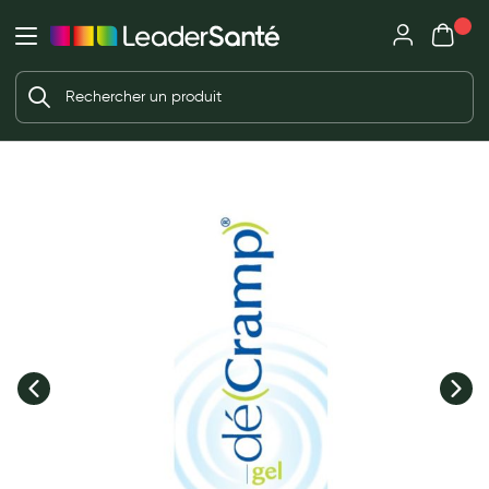
Mon panie
Ma Pharmacie LeaderSanté
Ouvrir
Ouvrir l'application
Beauté et soin
Déjà client ?
Votre panier est vide
Capillaires
Me connecter
f the images gallery
Mot de passe oublié ?
Visage
Corps
Nouveau client ?
Minceur
Créer un compte
Hygiène intime
Soins mains et ongles
Soins des pieds
Dentifrices et bains de bouche
Brosses à dents et accessoires dentaires