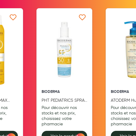
Aromathérapie
Diététique minceur
 ma liste d’envie
Ajouter à ma liste d’envie
Ajouter
Phytothérapie
Régimes médicaux
Gemmothérapie
Confiserie
Voies respiratoires
Oligothérapie
BIODERMA
BIODERMA
Compléments alimentaires
MAX
PHT PEDIATRICS SPRAY
ATODERM Hui
talement
SPF50+ F200ML
douche 200 
 nos
Pour découvrir nos
Pour découvr
Médicaments et Santé
l
rix,
stocks et nos prix,
stocks et nos 
re
choisissez votre
choisissez vo
Premiers soins
pharmacie
pharmacie
Pansements
oduit
Voir le produit
Voir le 