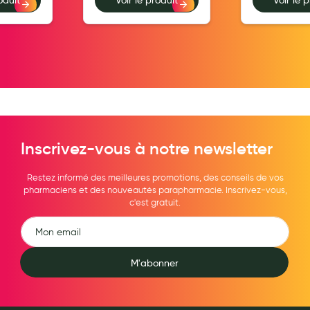
Hygiène nasale
Antibactériens
Nutrition clinique
Anti-poux
Solaire et moustique
Inscrivez-vous à notre newsletter
Piqûres insectes
Appareils
Restez informé des meilleures promotions, des conseils de vos
pharmaciens et des nouveautés parapharmacie. Inscrivez-vous,
Soins jambes lourdes
c'est gratuit.
Contention veineuse
Contactologie
M'abonner
Accessoires pieds et semelles
Soins ORL