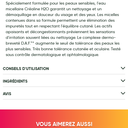
Spécialement formulée pour les peaux sensibles, l'eau
Laits infantiles
micellaire Créaline H2O garantit un nettoyage et un
démaquillage en douceur du visage et des yeux. Les micelles
Biberons et tétines
contenues dans sa formule permettent une élimination des
impuretés tout en respectant l'équilibre cutané. Les actifs
Toilette du bébé
apaisants et décongestionnants préviennent les sensations
d'irritation souvent liées au nettoyage. Le complexe dermo-
Accessoires bébé
breveté D.A.F.™* augmente le seuil de tolérance des peaux les
plus sensibles. Très bonne tolérance cutanée et oculaire. Testé
Alimentation
sous contrôle dermatologique et ophtalmologique.
Soins enfant
CONSEILS D'UTILISATION
Soins maman
INGRÉDIENTS
Tisanes allaitement et compléments alimentaires
AVIS
Accessoires maternité
Gammes spécifiques tisanes allaitement et compléments
maternité
Nature
VOUS AIMEREZ AUSSI