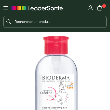
Mon panie
Ma Pharmacie LeaderSanté
Ouvrir
Ouvrir l'application
Beauté et soin
Déjà client ?
Votre panier est vide
Capillaires
Me connecter
f the images gallery
Mot de passe oublié ?
Visage
Corps
Nouveau client ?
Minceur
Créer un compte
Hygiène intime
Soins mains et ongles
Soins des pieds
Dentifrices et bains de bouche
Brosses à dents et accessoires dentaires